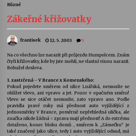
Různé
Letní koncerty ve Stromovce: Ars Camerata a
Sukuba Ensemble
Zákeřné křižovatky
4. 8. 2026
Vernisáž výstavy Josefíny Duškové: Stávám se
frantisek
12. 5. 2003
5
kapkou
30. 7. 2026
Na co všechno lze narazit při průjezdu Humpolcem. Znám
čtyři křižovatky, kde by jste mohli, ne vlastní vinou narazit.
Veselí muzikanti
Bohužel doslova.
30. 7. 2026
1. zastrčená – V Brance x Komenského:
Pokud pojedete směrem od ulice Lnářská, nemusíte se
ohlížet vlevo, ani vpravo a jet. Pozor v opačném směru!
Pozvánka na integrační festival Quijotova
šedesátka: 28. 7.–1. 8. 2026
Vlevo se sice otáčet nemusíte, zato vpravo ano. Podle
28. 7. 2026
pravidla pravé ruky má přednost auto vyjíždějící z
jednosměrky V Brance, poměrně nepřehledná ulička, ale
značka nikde žádná = zprava mají přednost! A do extrému
Letní koncerty ve Stromovce: Kolchoz a
dotaženo, konec bloku domů , směrem k „Zámečku“ je
Jenakaši
také značený jako ulice, tedy i auto vyjíždějící odsud, má
28. 7. 2026