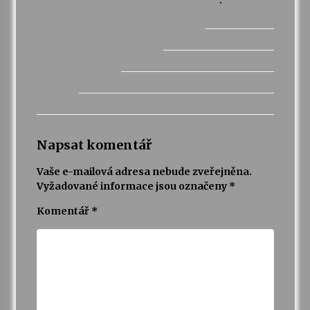
.
Napsat komentář
Vaše e-mailová adresa nebude zveřejněna.
Vyžadované informace jsou označeny
*
Komentář
*