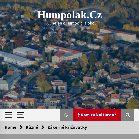
Skip
to
Humpolak.cz
content
. . . . . nejen o Humpolci a okolí
Kam za kulturou?
Home
Různé
Zákeřné křižovatky
Kam za kulturou?