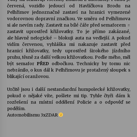
červená, vozidlo jedoucí od Havlíčkova Brodu na
Pelhřimov jednoznačně zastaví na hranici vymezené
Varhanní recitál Michala Novenka v Klášteře
vodorovnou dopravní značkou. Ve směru od Pelhřimova
Želiv
si ale nevím rady. Zastavit na bílé čáře před semaforem =
3. 7. 2026
zastavit uprostřed křižovatky. To je přímo zakázané,
ale hlavně nelogické – blokuji auta na vedlejší. A pokud
Petr Adamec – Malovaný svět
vidím červenou, vyhláška mi nakazuje zastavit před
30. 6. 2026
hranicí křižovatky, tedy uprostřed širokého jízdního
pruhu, těsně za další velkou křižovatkou. Podle mého, měl
být semafor
PŘED
odbočkou. Technicky by tomu nic
nebránilo, o kus dál k Pelhřimovu je protažený sloupek s
blikající oranžovou.
Určitě jsou i další nestandardní humpolecké křižovatky,
pokud o nějaké víte, pošlete mi tip. Tyhle čtyři dám k
rozřešení na místní oddělení Policie a o odpověď se
podělím.
Automobilismu 3xZDAR