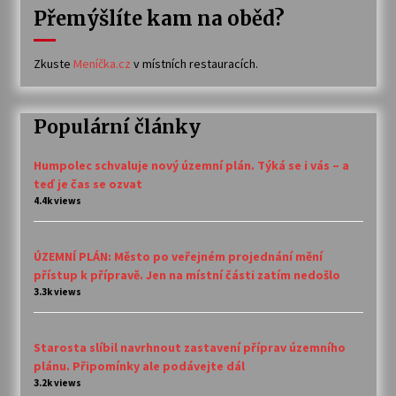
Přemýšlíte kam na oběd?
Zkuste
Meníčka.cz
v místních restauracích.
Populární články
Humpolec schvaluje nový územní plán. Týká se i vás – a
teď je čas se ozvat
4.4k views
ÚZEMNÍ PLÁN: Město po veřejném projednání mění
přístup k přípravě. Jen na místní části zatím nedošlo
3.3k views
Starosta slíbil navrhnout zastavení příprav územního
plánu. Připomínky ale podávejte dál
3.2k views