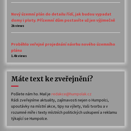
Nový územní plán do detailu řídí, jak budou vypadat
domy i ploty. Přízemní dům postavíte už jen výjimečně
2k views
Proběhlo veřejné projednání návrhu nového územního
plánu
1.4k views
Máte text ke zveřejnění?
Pošlete nám ho. Mail je
redakce@humpolak.cz
Rádi zveřejníme aktuality, zajímavosti nejen o Humpolci,
upoutávky na místní akce, tipy na výlety, Vaši tvorbu a v
rozumné míře i texty místních politických uskupení a reklamu
týkající se Humpolce.