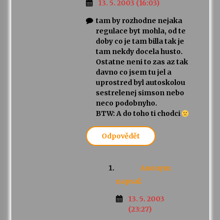
13. 5. 2003 (16:03)
tam by rozhodne nejaka
regulace byt mohla, od te
doby co je tam billa tak je
tam nekdy docela husto.
Ostatne neni to zas az tak
davno co jsem tu jel a
uprostred byl autoskolou
sestrelenej simson nebo
neco podobnyho.
BTW: A do toho ti chodci
Odpovědět
Anonym
napsal:
13. 5. 2003
(23:27)