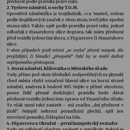
přednost podle pravidla pravé ruky.
2. Tyršovo náměstí, u sochy T.G.M.
Votavžatský ploty
Uprostřed náměstíčka je trojúhelník, cca 5metrů, ovšem
23. 7. 2026
podle doplňkových značek z obou stran, tvoří jeho spodní
strana ulici. Takže, opět podle pravidla pravé ruky, pokud
odbočuji z Masarykovy ulice doprava, tak mám přednost
před vozidly jedoucími shora, z Fügnerovy či Masarykovy
Letní koncerty ve Stromovce: Rufus Miller
ulice.
22. 7. 2026
V obou případech jezdí místní „ze zvyku“ přesně naopak. Ale
projíždějící, či bloudící „přespolní“ řidič by se mohl dočkat
nepříjemného překvapení.
Vysočinka
3. Horní náměstí, křižovatka u Městského úřadu
17. 7. 2026
Tady, přímo pod okny úředníků zodpovědných za plynulý
chod města chybí označení hlavní ulice na horní straně
náměstí, směrem k budově MÚ. Nejde o přímé ohrožení,
Ozvěny prázdnin
pouze řidič přesně dodržující pravidla bude dávat
14. 7. 2026
přednost vozidlu jedoucímu zprava od Finančního úřadu.
To však musí také zastavit – má značku „dej přednost v
jízdě“. Nejspíš nehrozí pomačkání plechů, spíš jen
nervózní posunky, či klepání na čelo.
Za kulturou kousek za Humpolec. V Želivě ožije
odkaz Josefa Čapka
4. Fügnerova x Okružní – první humpolecký semafor
13. 7. 2026
Tady mi selhávají všechny znalosti z autoškoly. Pokud je