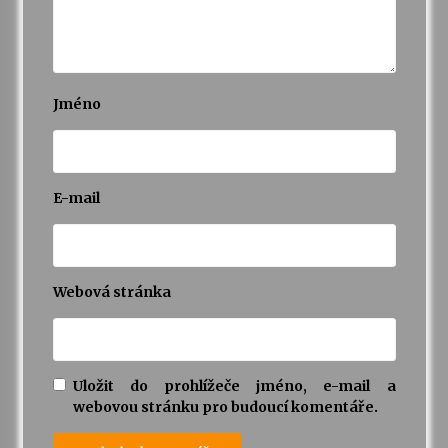
Jméno
E-mail
Webová stránka
Uložit do prohlížeče jméno, e-mail a
webovou stránku pro budoucí komentáře.