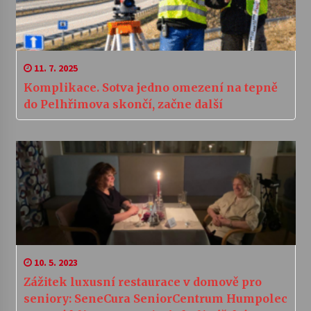
11. 7. 2025
Komplikace. Sotva jedno omezení na tepně
do Pelhřimova skončí, začne další
10. 5. 2023
Zážitek luxusní restaurace v domově pro
seniory: SeneCura SeniorCentrum Humpolec