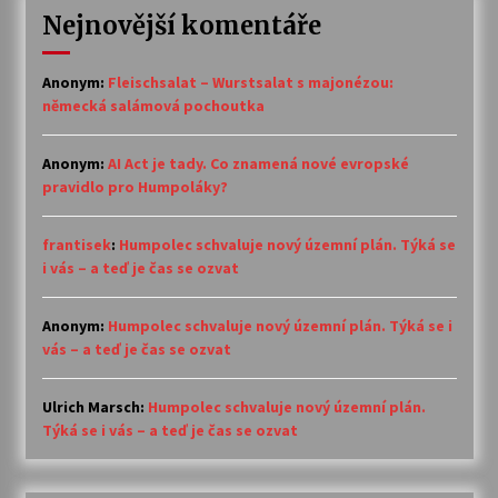
Nejnovější komentáře
Anonym
:
Fleischsalat – Wurstsalat s majonézou:
německá salámová pochoutka
Anonym
:
AI Act je tady. Co znamená nové evropské
pravidlo pro Humpoláky?
frantisek
:
Humpolec schvaluje nový územní plán. Týká se
i vás – a teď je čas se ozvat
Anonym
:
Humpolec schvaluje nový územní plán. Týká se i
vás – a teď je čas se ozvat
Ulrich Marsch
:
Humpolec schvaluje nový územní plán.
Týká se i vás – a teď je čas se ozvat