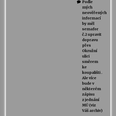
Podle
mých
neověřených
informací
by měl
semafor
č.2 upravit
dopravu
přes
Okružní
ulici
směrem
ke
koupališti .
Ale více
bude v
některém
zápisu
z jednání
MÚ (viz
Váš archiv)