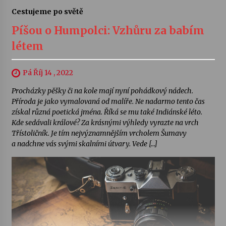
Cestujeme po světě
Píšou o Humpolci: Vzhůru za babím
létem
Pá Říj 14 , 2022
Procházky pěšky či na kole mají nyní pohádkový nádech.
Příroda je jako vymalovaná od malíře. Ne nadarmo tento čas
získal různá poetická jména. Říká se mu také Indiánské léto.
Kde sedávali králové? Za krásnými výhledy vyrazte na vrch
Třístoličník. Je tím nejvýznamnějším vrcholem Šumavy
a nadchne vás svými skalními útvary. Vede […]