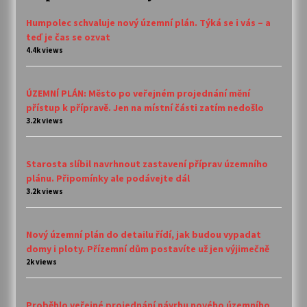
Humpolec schvaluje nový územní plán. Týká se i vás – a
teď je čas se ozvat
4.4k views
ÚZEMNÍ PLÁN: Město po veřejném projednání mění
přístup k přípravě. Jen na místní části zatím nedošlo
3.2k views
Starosta slíbil navrhnout zastavení příprav územního
plánu. Připomínky ale podávejte dál
3.2k views
Nový územní plán do detailu řídí, jak budou vypadat
domy i ploty. Přízemní dům postavíte už jen výjimečně
2k views
Proběhlo veřejné projednání návrhu nového územního