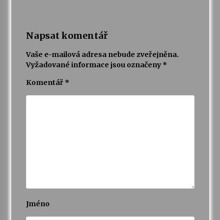
Napsat komentář
Vaše e-mailová adresa nebude zveřejněna.
Vyžadované informace jsou označeny
*
Komentář
*
Jméno