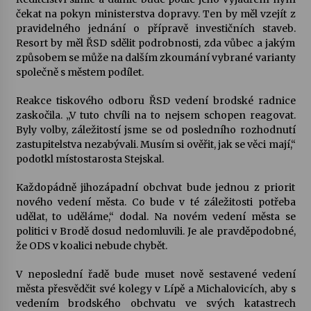
čekat na pokyn ministerstva dopravy. Ten by měl vzejít z
pravidelného jednání o přípravě investičních staveb.
Resort by měl ŘSD sdělit podrobnosti, zda vůbec a jakým
způsobem se může na dalším zkoumání vybrané varianty
společně s městem podílet.
Reakce tiskového odboru ŘSD vedení brodské radnice
zaskočila. „V tuto chvíli na to nejsem schopen reagovat.
Byly volby, záležitostí jsme se od posledního rozhodnutí
zastupitelstva nezabývali. Musím si ověřit, jak se věci mají,“
podotkl místostarosta Stejskal.
Každopádně jihozápadní obchvat bude jednou z priorit
nového vedení města. Co bude v té záležitosti potřeba
udělat, to uděláme,“ dodal. Na novém vedení města se
politici v Brodě dosud nedomluvili. Je ale pravděpodobné,
že ODS v koalici nebude chybět.
V neposlední řadě bude muset nově sestavené vedení
města přesvědčit své kolegy v Lípě a Michalovicích, aby s
vedením brodského obchvatu ve svých katastrech