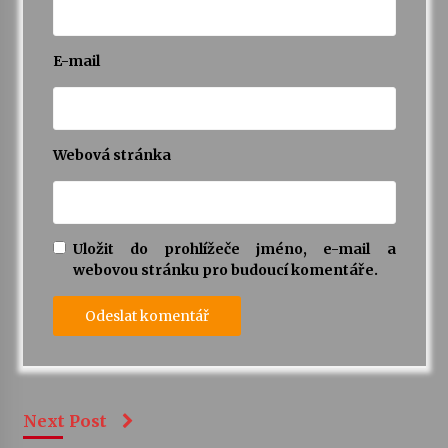
E-mail
Webová stránka
Uložit do prohlížeče jméno, e-mail a
webovou stránku pro budoucí komentáře.
Next Post