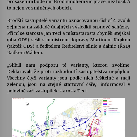
prosazením bude mít Brod mnohem víc práce, než tušil. A
to nejen ve zmíněných obcích.
Votavžatský ploty
23. 7. 2026
Brodští zastupitelé variantu označovanou číslicí 4 zvolili
zejména na základě údajných výsledků srpnové schůzky.
Při ní se starosta Jan Tecl a místostarosta Zbyněk Stejskal
(oba ODS) sešli s ministrem dopravy Martinem Kupkou
Letní koncerty ve Stromovce: Rufus Miller
(taktéž ODS) a ředitelem Ředitelství silnic a dálnic (ŘSD)
22. 7. 2026
Radkem Mátlem.
„Slíbili nám podporu té varianty, kterou zvolíme.
Vysočinka
Deklarovali, že proti rozhodnutí zastupitelstva nepůjdou.
17. 7. 2026
Všechny čtyři varianty jsou podle nich řešitelné a mají
zelenou, jsou na stejné startovní čáře,“ informoval v
polovině září zastupitele starosta Tecl.
Ozvěny prázdnin
14. 7. 2026
Za kulturou kousek za Humpolec. V Želivě ožije
odkaz Josefa Čapka
13. 7. 2026