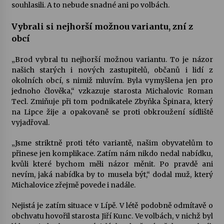
souhlasili. A to nebude snadné ani po volbách.
Vybrali si nejhorší možnou variantu, zní z
obcí
„Brod vybral tu nejhorší možnou variantu. To je názor
našich starých i nových zastupitelů, občanů i lidí z
okolních obcí, s nimiž mluvím. Byla vymyšlena jen pro
jednoho člověka,“ vzkazuje starosta Michalovic Roman
Tecl. Zmiňuje při tom podnikatele Zbyňka Špinara, který
na Lipce žije a opakovaně se proti obkroužení sídliště
vyjadřoval.
„Jsme striktně proti této variantě, našim obyvatelům to
přinese jen komplikace. Zatím nám nikdo nedal nabídku,
kvůli které bychom měli názor měnit. Po pravdě ani
nevím, jaká nabídka by to musela být,“ dodal muž, který
Michalovice zřejmě povede i nadále.
Nejistá je zatím situace v Lípě. V létě podobně odmítavě o
obchvatu hovořil starosta Jiří Kunc. Ve volbách, v nichž byl