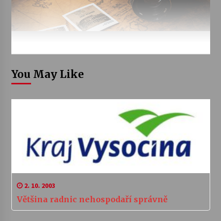
You May Like
2. 10. 2003
Většina radnic nehospodaří správně