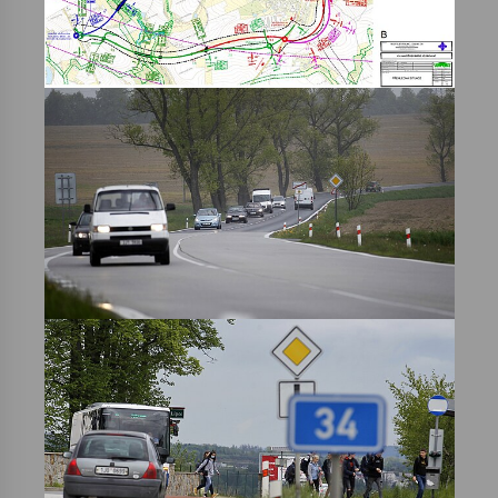
Varhanní recitál Michala Novenka v Klášteře
Želiv
3. 7. 2026
Petr Adamec – Malovaný svět
30. 6. 2026