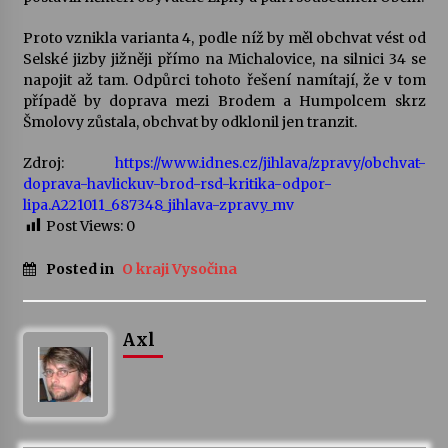
Proto vznikla varianta 4, podle níž by měl obchvat vést od
Selské jizby jižněji přímo na Michalovice, na silnici 34 se
napojit až tam. Odpůrci tohoto řešení namítají, že v tom
případě by doprava mezi Brodem a Humpolcem skrz
Šmolovy zůstala, obchvat by odklonil jen tranzit.
Zdroj:
https://www.idnes.cz/jihlava/zpravy/obchvat-
doprava-havlickuv-brod-rsd-kritika-odpor-
lipa.A221011_687348_jihlava-zpravy_mv
Post Views:
0
Posted in
O kraji Vysočina
Axl