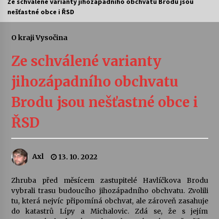
Ze schválené varianty jihozápadního obchvatu Brodu jsou
nešťastné obce i ŘSD
Letní koncerty ve Stromovce: Ars Camerata a
Sukuba Ensemble
4. 8. 2026
O kraji Vysočina
Ze schválené varianty
Vernisáž výstavy Josefíny Duškové: Stávám se
kapkou
jihozápadního obchvatu
30. 7. 2026
Brodu jsou nešťastné obce i
Veselí muzikanti
30. 7. 2026
ŘSD
Pozvánka na integrační festival Quijotova
Axl
13. 10. 2022
šedesátka: 28. 7.–1. 8. 2026
28. 7. 2026
Zhruba před měsícem zastupitelé Havlíčkova Brodu
vybrali trasu budoucího jihozápadního obchvatu. Zvolili
Letní koncerty ve Stromovce: Kolchoz a
tu, která nejvíc připomíná obchvat, ale zároveň zasahuje
Jenakaši
do katastrů Lípy a Michalovic. Zdá se, že s jejím
28. 7. 2026