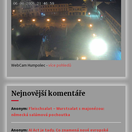
WebCam Humpolec -
více pohledů
Nejnovější komentáře
Anonym
:
Fleischsalat – Wurstsalat s majonézou:
německá salámová pochoutka
Anonym
:
AI Act je tady. Co znamená nové evropské