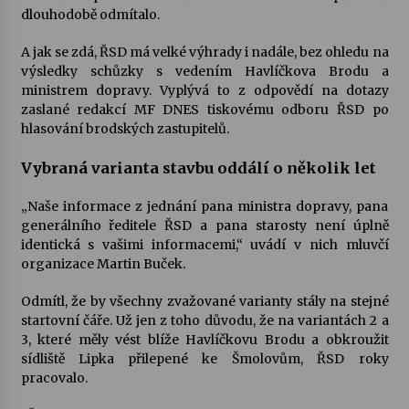
dlouhodobě odmítalo.
A jak se zdá, ŘSD má velké výhrady i nadále, bez ohledu na
výsledky schůzky s vedením Havlíčkova Brodu a
ministrem dopravy. Vyplývá to z odpovědí na dotazy
zaslané redakcí MF DNES tiskovému odboru ŘSD po
hlasování brodských zastupitelů.
Vybraná varianta stavbu oddálí o několik let
„Naše informace z jednání pana ministra dopravy, pana
generálního ředitele ŘSD a pana starosty není úplně
identická s vašimi informacemi,“ uvádí v nich mluvčí
organizace Martin Buček.
Odmítl, že by všechny zvažované varianty stály na stejné
startovní čáře. Už jen z toho důvodu, že na variantách 2 a
3, které měly vést blíže Havlíčkovu Brodu a obkroužit
sídliště Lipka přilepené ke Šmolovům, ŘSD roky
pracovalo.