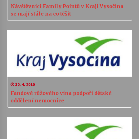
Návštěvníci Family Pointů v Kraji Vysočina
se mají stále na co těšit
30. 4. 2010
Fandové růžového vína podpoří dětské
oddělení nemocnice