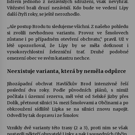
lídrem jednoho z nezávislých sdružení, však nevyhrál.
Vítězství brali druzí nezávislí. Kdo bude ve vedení Lípy
další čtyři roky, se ještě nerozhodlo.
„Ale postup Brodu tu sledujeme všichni. Z našeho pohledu
si zvolili nevhodnou variantu. Provoz ve Šmolovech
zůstane i po případném otevření obchvatu,“ pravil. Už v
létě upozorňoval, že Lípy by se měla dotknout i
vysokorychlostní železniční trať. Druhé podobné
omezení obec ve svém katastru nechce.
Neexistuje varianta, která by neměla odpůrce
Jihozápadní obchvat Havlíčkův Brod intenzivně řeší
poslední dva roky. Podle původních plánů, s nimiž
počítala i územní rezerva, měl vést od Selské jizby přes
Dolík, přetnout silnici 34 mezi Šmolovami a Občinami a po
obkroužení sídliště Lipka se na silnici znovu napojit.
Odvedl by tak dopravu i ze Šmolov.
Vznikly dvě varianty této trasy (2 a 3), proti nim se však
postavili někteří obyvatelé Lipky a pak i sousedních Občin.