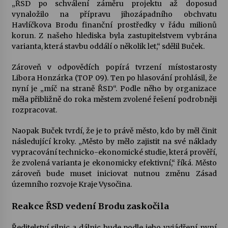
„ŘSD po schválení záměru projektu až doposud
vynaložilo na přípravu jihozápadního obchvatu
Havlíčkova Brodu finanční prostředky v řádu milionů
korun. Z našeho hlediska byla zastupitelstvem vybrána
varianta, která stavbu oddálí o několik let,“ sdělil Buček.
Zároveň v odpovědích popírá tvrzení místostarosty
Libora Honzárka (TOP 09). Ten po hlasování prohlásil, že
nyní je „míč na straně ŘSD“. Podle něho by organizace
měla přibližně do roka městem zvolené řešení podrobněji
rozpracovat.
Naopak Buček tvrdí, že je to právě město, kdo by měl činit
následující kroky. „Město by mělo zajistit na své náklady
vypracování technicko-ekonomické studie, která prověří,
že zvolená varianta je ekonomicky efektivní,“ říká. Město
zároveň bude muset iniciovat nutnou změnu Zásad
územního rozvoje Kraje Vysočina.
Reakce ŘSD vedení Brodu zaskočila
Ředitelství silnic a dálnic bude podle jeho vyjádření nyní