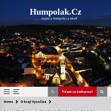
Skip
to
Humpolak.cz
content
. . . . . nejen o Humpolci a okolí
Kam za kulturou?
Home
O kraji Vysočina
Kam za kulturou?