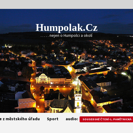
Humpolak.cz
. . . . . nejen o Humpolci a okolí
e z městského úřadu
Sport
audio:
SOUSEDSKÉ ČTENÍ-L. PAMĚTNICKÁ: 