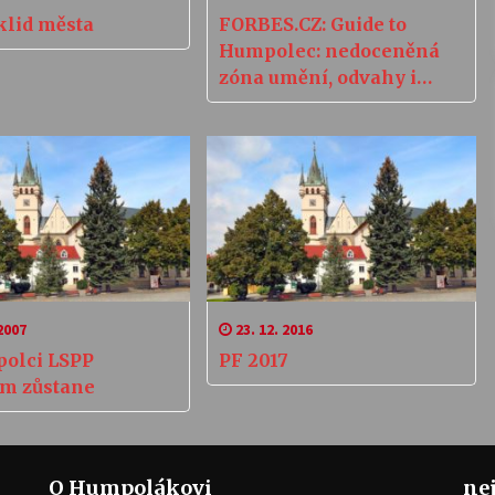
klid města
FORBES.CZ: Guide to
Humpolec: nedoceněná
zóna umění, odvahy i
skvělých sladkostí
2007
23. 12. 2016
olci LSPP
PF 2017
ím zůstane
O Humpolákovi
ne