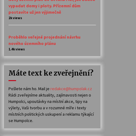
vypadat domy i ploty. Přízemní dům
postavíte už jen výjimečně
2k views
Proběhlo veřejné projednání návrhu
nového územního plánu
1.4k views
Máte text ke zveřejnění?
Pošlete nám ho. Mail je
redakce@humpolak.cz
Rádi zveřejníme aktuality, zajímavosti nejen o
Humpolci, upoutávky na místní akce, tipy na
výlety, Vaši tvorbu a v rozumné míře i texty
místních politických uskupení a reklamu týkající
se Humpolce.