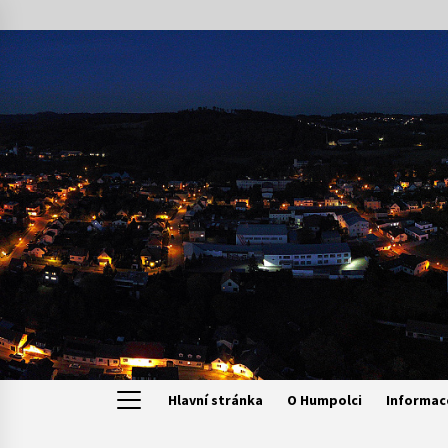
Skip
to
content
Hlavní stránka
O Humpolci
Informac