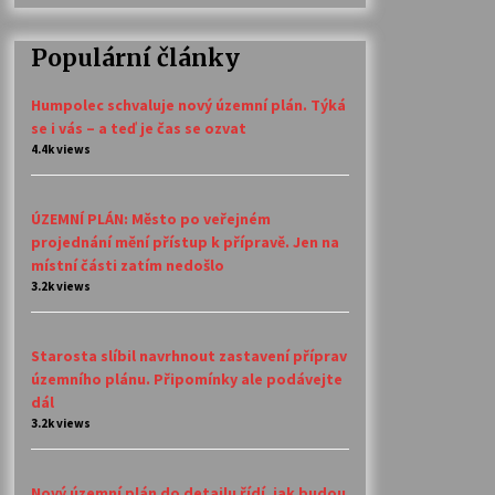
Populární články
Humpolec schvaluje nový územní plán. Týká
se i vás – a teď je čas se ozvat
4.4k views
ÚZEMNÍ PLÁN: Město po veřejném
projednání mění přístup k přípravě. Jen na
místní části zatím nedošlo
3.2k views
Starosta slíbil navrhnout zastavení příprav
územního plánu. Připomínky ale podávejte
dál
3.2k views
Nový územní plán do detailu řídí, jak budou