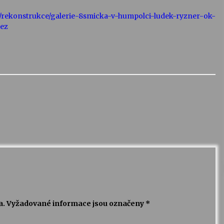
i/rekonstrukce/galerie-8smicka-v-humpolci-ludek-ryzner-ok-
rez
a.
Vyžadované informace jsou označeny
*