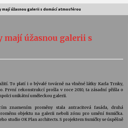
ny mají úžasnou galerii s domácí atmosférou
Vernisáž výstavy Josefíny Duškové:
Stávám se kapkou
y mají úžasnou galerii s
30. 7. 2026
Letní koncerty ve Stromovce:
Kolchoz a Jenakaši
28. 7. 2026
s
Vysočinka
tí. To platí i o bývalé továrně na vlněné látky Karla Trnky,
17. 7. 2026
 První rekonstrukcí prošla v roce 2010, ta zásadní přišla o
mpolci unikátní uměleckou galerii.
ím znamením proměny stala antracitová fasáda, druhá
V
Varhanní recitál Michala Novenka v
 proměnu objektu na galerii neboli zónu pro umění 8smička.
Klášteře Želiv
jeho studio OK Plan architects. S projektem 8smičky se úspěšně
3. 7. 2026