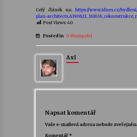
Celý článek na:
https://www.idnes.cz/bydlen
plan-architects.A190621_161636_rekonstrukce_
Post Views:
40
Posted in
O Humpolci
Axl
Napsat komentář
Vaše e-mailová adresa nebude zveřejněn
Komentář
*