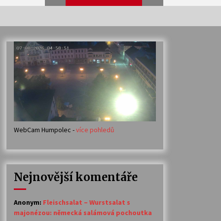
Veselí muzikanti
30. 7. 2026
Votavžatský ploty
23. 7. 2026
WebCam Humpolec -
více pohledů
Ozvěny prázdnin
14. 7. 2026
Nejnovější komentáře
Petr Adamec – Malovaný svět
30. 6. 2026
Anonym
:
Fleischsalat – Wurstsalat s
majonézou: německá salámová pochoutka