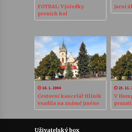
FOTBAL: Výsledky
Jarní ú
prvních kol
18. 1. 2004
23. 11. 
Cestovní kancelář Hliník
V Hump
vsadila na známé jméno
prozat
Uživatelský box