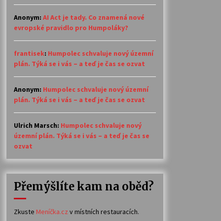
Anonym
:
AI Act je tady. Co znamená nové
evropské pravidlo pro Humpoláky?
frantisek
:
Humpolec schvaluje nový územní
plán. Týká se i vás – a teď je čas se ozvat
Anonym
:
Humpolec schvaluje nový územní
plán. Týká se i vás – a teď je čas se ozvat
Ulrich Marsch
:
Humpolec schvaluje nový
územní plán. Týká se i vás – a teď je čas se
ozvat
Přemýšlíte kam na oběd?
Zkuste
Meníčka.cz
v místních restauracích.