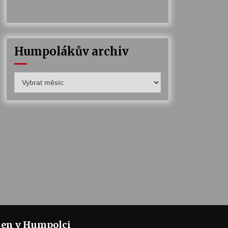
Humpolákův archiv
Humpolákův
archiv
jen v Humpolci