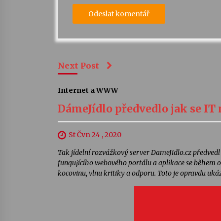
Next Post
Internet a WWW
DámeJídlo předvedlo jak se IT 
St Čvn 24 , 2020
Tak jídelní rozvážkový server DameJidlo.cz předvedl 
fungujícího webového portálu a aplikace se během ok
kocovinu, vlnu kritiky a odporu. Toto je opravdu ukáz