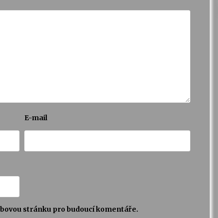
E-mail
webovou stránku pro budoucí komentáře.