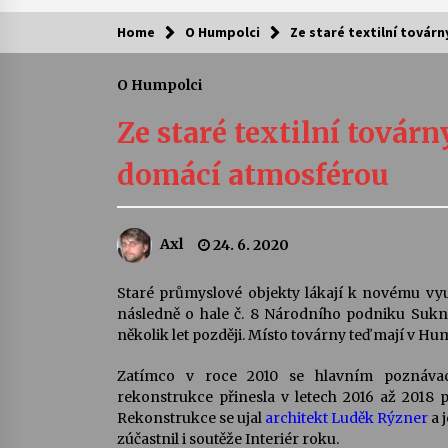
Home
O Humpolci
Ze staré textilní továr
Kam za kulturou?
O Humpolci
Letní koncerty ve Stromovce: Ars
Camerata a Sukuba Ensemble
Ze staré textilní továrn
4. 8. 2026
domácí atmosférou
Pozvánka na integrační festival
Quijotova šedesátka: 28. 7.–1. 8.
2026
Axl
24. 6. 2020
28. 7. 2026
Letní koncerty ve Stromovce: Rufu
Staré průmyslové objekty lákají k novému využi
Miller
následně o hale č. 8 Národního podniku Sukno.
22. 7. 2026
několik let později. Místo továrny teď mají v Hu
Zatímco v roce 2010 se hlavním poznávac
Za kulturou kousek za Humpolec. 
rekonstrukce přinesla v letech 2016 až 2018
Želivě ožije odkaz Josefa Čapka
Rekonstrukce se ujal
architekt Luděk Rýzner
a 
13. 7. 2026
zúčastnil i soutěže Interiér roku.