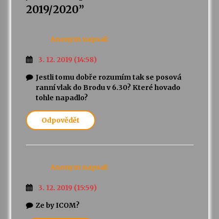
2019/2020
”
Varhanní recitál Michala Novenka v Klášteře
Želiv
Anonym
napsal:
3. 7. 2026
3. 12. 2019 (14:58)
Petr Adamec – Malovaný svět
Jestli tomu dobře rozumím tak se posová
30. 6. 2026
ranní vlak do Brodu v 6.30? Které hovado
tohle napadlo?
Odpovědět
Anonym
napsal:
3. 12. 2019 (15:59)
Ze by ICOM?