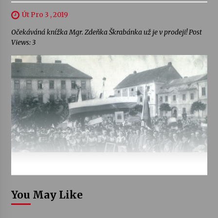
Út Pro 3 , 2019
Očekáváná knížka Mgr. Zdeňka Škrabánka už je v prodeji! Post
Views: 3
You May Like