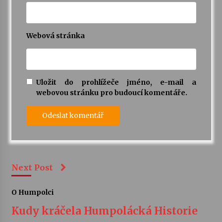
Webová stránka
Uložit do prohlížeče jméno, e-mail a
webovou stránku pro budoucí komentáře.
Next Post
O Humpolci
Kudy kráčela Humpolácká Historie