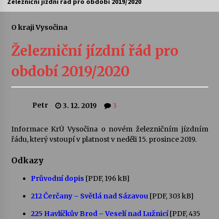
Železniční jízdní řád pro období 2019/2020
Letní koncerty ve Stromovce: Ars Camerata a
Sukuba Ensemble
O kraji Vysočina
4. 8. 2026
Železniční jízdní řád pro
Vernisáž výstavy Josefíny Duškové: Stávám se
období 2019/2020
kapkou
30. 7. 2026
Petr
3. 12. 2019
3
Veselí muzikanti
30. 7. 2026
Informace KrÚ Vysočina o novém železničním jízdním
řádu, který vstoupí v platnost v neděli 15. prosince 2019.
Pozvánka na integrační festival Quijotova
šedesátka: 28. 7.–1. 8. 2026
Odkazy
28. 7. 2026
Průvodní dopis
[PDF, 196 kB]
Letní koncerty ve Stromovce: Kolchoz a
212 Čerčany – Světlá nad Sázavou
[PDF, 303 kB]
Jenakaši
225 Havlíčkův Brod – Veselí nad Lužnicí
28. 7. 2026
[PDF, 435