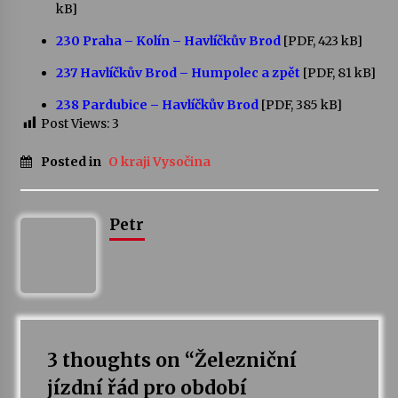
kB]
Votavžatský ploty
230 Praha – Kolín – Havlíčkův Brod
[PDF, 423 kB]
23. 7. 2026
237 Havlíčkův Brod – Humpolec a zpět
[PDF, 81 kB]
238 Pardubice – Havlíčkův Brod
[PDF, 385 kB]
Letní koncerty ve Stromovce: Rufus Miller
Post Views:
3
22. 7. 2026
Posted in
O kraji Vysočina
Vysočinka
17. 7. 2026
Petr
Ozvěny prázdnin
14. 7. 2026
3 thoughts on “
Železniční
Za kulturou kousek za Humpolec. V Želivě ožije
odkaz Josefa Čapka
jízdní řád pro období
13. 7. 2026