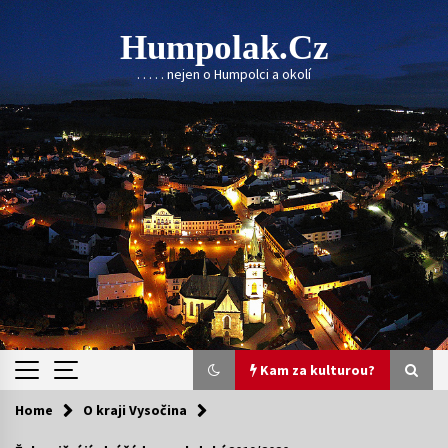
Skip
to
Humpolak.cz
content
. . . . . nejen o Humpolci a okolí
Kam za kulturou?
Home
O kraji Vysočina
Kam za kulturou?