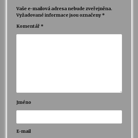
Vaše e-mailová adresa nebude zveřejněna.
Vyžadované informace jsou označeny
*
Komentář
*
Jméno
E-mail