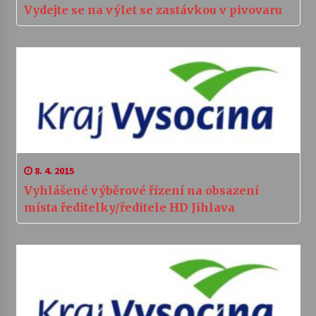
Vydejte se na výlet se zastávkou v pivovaru
8. 4. 2015
Vyhlášené výběrové řízení na obsazení
místa ředitelky/ředitele HD Jihlava