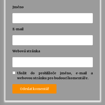
Jméno
E-mail
Webová stránka
Uložit do prohlížeče jméno, e-mail a
webovou stránku pro budoucí komentáře.