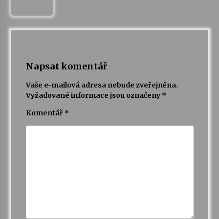
Napsat komentář
Vaše e-mailová adresa nebude zveřejněna.
Vyžadované informace jsou označeny
*
Komentář
*