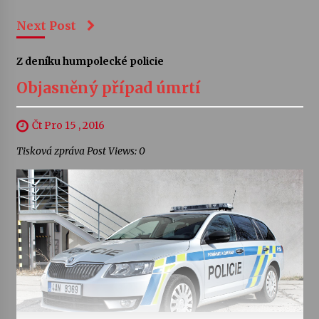
Next Post
Z deníku humpolecké policie
Objasněný případ úmrtí
Čt Pro 15 , 2016
Tisková zpráva Post Views: 0