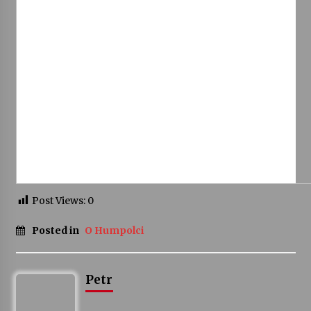
Varhanní recitál Michala Novenka v Klášteře
Želiv
3. 7. 2026
Petr Adamec – Malovaný svět
30. 6. 2026
Post Views:
0
Posted in
O Humpolci
Petr