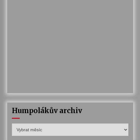
Humpolákův archiv
Humpolákův
archiv