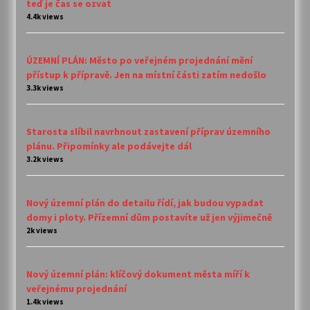
teď je čas se ozvat
4.4k views
ÚZEMNÍ PLÁN: Město po veřejném projednání mění
přístup k přípravě. Jen na místní části zatím nedošlo
3.3k views
Starosta slíbil navrhnout zastavení příprav územního
plánu. Připomínky ale podávejte dál
3.2k views
Nový územní plán do detailu řídí, jak budou vypadat
domy i ploty. Přízemní dům postavíte už jen výjimečně
2k views
Nový územní plán: klíčový dokument města míří k
veřejnému projednání
1.4k views