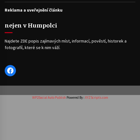
Reklama a uveřejnění článku
nejen v Humpolci
Najdete ZDE popis zajímavých míst, informací, pověstí, historek a
fotografíí, které se k nim váží.
Facebook
WP2Social Auto Publish
Powered By :
XYZScripts.com