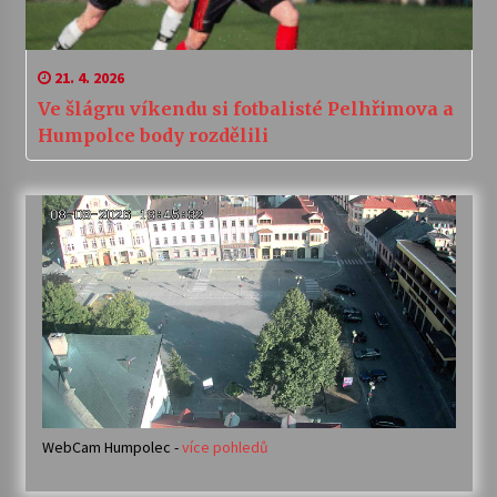
21. 4. 2026
Ve šlágru víkendu si fotbalisté Pelhřimova a
Humpolce body rozdělili
WebCam Humpolec -
více pohledů