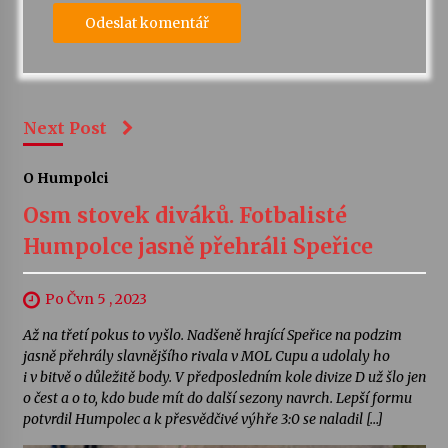
Next Post
O Humpolci
Osm stovek diváků. Fotbalisté
Humpolce jasně přehráli Speřice
Po Čvn 5 , 2023
Až na třetí pokus to vyšlo. Nadšeně hrající Speřice na podzim
jasně přehrály slavnějšího rivala v MOL Cupu a udolaly ho
i v bitvě o důležitě body. V předposledním kole divize D už šlo jen
o čest a o to, kdo bude mít do další sezony navrch. Lepší formu
potvrdil Humpolec a k přesvědčivé výhře 3:0 se naladil […]