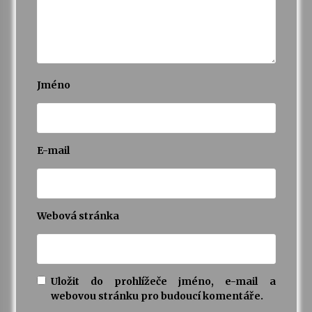
Jméno
E-mail
Webová stránka
Uložit do prohlížeče jméno, e-mail a
webovou stránku pro budoucí komentáře.