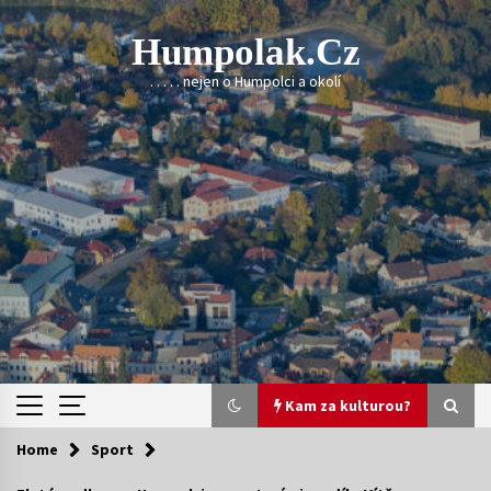
Skip
to
Humpolak.cz
content
. . . . . nejen o Humpolci a okolí
Kam za kulturou?
Home
Sport
Kam za kulturou?