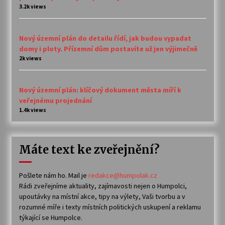
3.2k views
Nový územní plán do detailu řídí, jak budou vypadat
domy i ploty. Přízemní dům postavíte už jen výjimečně
2k views
Nový územní plán: klíčový dokument města míří k
veřejnému projednání
1.4k views
Máte text ke zveřejnění?
Pošlete nám ho. Mail je
redakce@humpolak.cz
Rádi zveřejníme aktuality, zajímavosti nejen o Humpolci,
upoutávky na místní akce, tipy na výlety, Vaši tvorbu a v
rozumné míře i texty místních politických uskupení a reklamu
týkající se Humpolce.