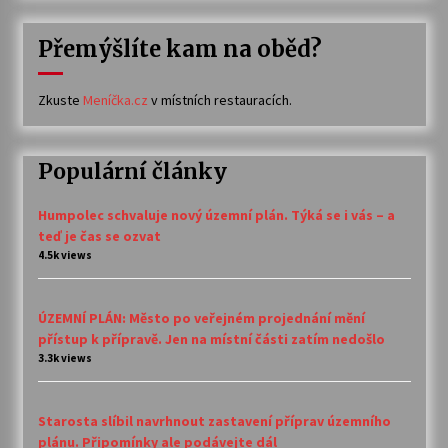
Přemýšlíte kam na oběd?
Zkuste
Meníčka.cz
v místních restauracích.
Populární články
Humpolec schvaluje nový územní plán. Týká se i vás – a
teď je čas se ozvat
4.5k views
ÚZEMNÍ PLÁN: Město po veřejném projednání mění
přístup k přípravě. Jen na místní části zatím nedošlo
3.3k views
Starosta slíbil navrhnout zastavení příprav územního
plánu. Připomínky ale podávejte dál