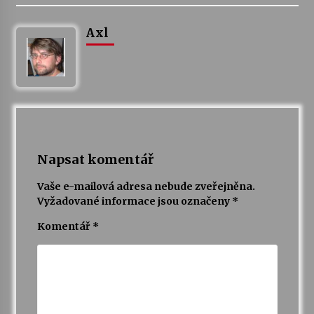
Axl
Varhanní recitál Michala Novenka v Klášteře
Želiv
3. 7. 2026
Petr Adamec – Malovaný svět
30. 6. 2026
Napsat komentář
Vaše e-mailová adresa nebude zveřejněna.
Vyžadované informace jsou označeny
*
Komentář
*