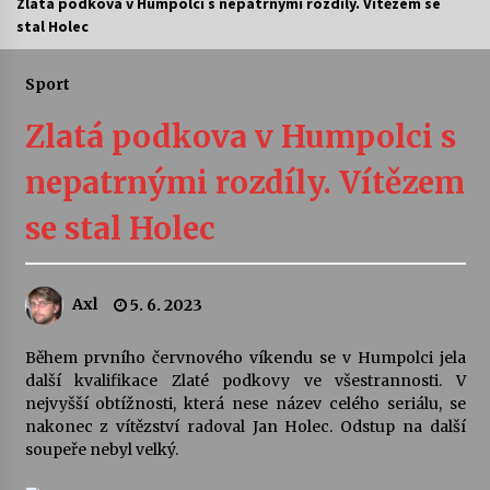
Zlatá podkova v Humpolci s nepatrnými rozdíly. Vítězem se
stal Holec
Letní koncerty ve Stromovce: Ars Camerata a
Sukuba Ensemble
4. 8. 2026
Sport
Zlatá podkova v Humpolci s
Vernisáž výstavy Josefíny Duškové: Stávám se
kapkou
nepatrnými rozdíly. Vítězem
30. 7. 2026
se stal Holec
Veselí muzikanti
30. 7. 2026
Axl
5. 6. 2023
Pozvánka na integrační festival Quijotova
šedesátka: 28. 7.–1. 8. 2026
Během prvního červnového víkendu se v Humpolci jela
28. 7. 2026
další kvalifikace Zlaté podkovy ve všestrannosti. V
nejvyšší obtížnosti, která nese název celého seriálu, se
nakonec z vítězství radoval Jan Holec. Odstup na další
Letní koncerty ve Stromovce: Kolchoz a
soupeře nebyl velký.
Jenakaši
28. 7. 2026