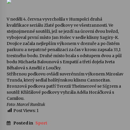
Votavžatský ploty
23. 7. 2026
V neděli 4. června vyvrcholila v Humpolci druhá
kvalifikace seriálu Zlaté podkovy ve všestrannosti. Ve
stejnojmenné soutěži, jež se jezdí na úrovni dvou hvězd,
vybojoval první místo Jan Holec v sedle klisny Sagiry-K.
Letní koncerty ve Stromovce: Rufus Miller
Dvojice začala nejlepším výkonem v drezuře a po čistém
22. 7. 2026
parkuru a nepatrné penalizaci za čas v krosu zapsala 33,1
trestného bodu. Druhé místo brala s odstupem dvou a půl
bodu Michaela Balounová s Empatií a třetí dojela Iveta
Vysočinka
Běhalová s Amélií z Loučky.
17. 7. 2026
Stříbrnou podkovu ovládl suverénním výkonem Miroslav
Trunda, který sedlal holštýnskou klisnu Cannoritas.
Bronzová podkova patří Terezii Theimerové se Sígrem a
Ozvěny prázdnin
soutěž Křišťálové podkovy vyhrála Adéla Horáčková s
14. 7. 2026
Camilou.
Foto: Marcel Runštuk
Post Views:
1
Za kulturou kousek za Humpolec. V Želivě ožije
odkaz Josefa Čapka
Posted in
Sport
13. 7. 2026