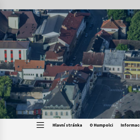
Skip
to
content
Hlavní stránka
O Humpolci
Informac