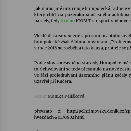
Jak mimo jiné informuje humpolecká radnice v
který chtěl na pozemku současného autobusov
parcely, tedy
firmou
ICOM Transport, smlouvu o
Vleklé diskuse spojené s přesunem autobusov
humpolecké však žádnou novinkou. „Problémy za
v roce 2015 se rozběhla tato kauza, protože se 
Podle slov současného starosty Humpolce mělo t
to. Schvalování se tedy přesunulo na nové zastup
ve fázi projednávání územního plánu začaly ty
uzavřel Jiří Kučera.
Autor:
Monika Pelíšková
převzato z: http://pelhrimovsky.denik.cz/z
hvezdach-20170602.html