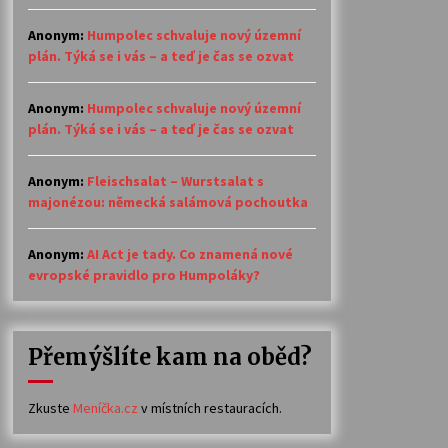
Anonym
:
Humpolec schvaluje nový územní
plán. Týká se i vás – a teď je čas se ozvat
Anonym
:
Humpolec schvaluje nový územní
plán. Týká se i vás – a teď je čas se ozvat
Anonym
:
Fleischsalat – Wurstsalat s
majonézou: německá salámová pochoutka
Anonym
:
AI Act je tady. Co znamená nové
evropské pravidlo pro Humpoláky?
Přemýšlíte kam na oběd?
Zkuste
Meníčka.cz
v místních restauracích.