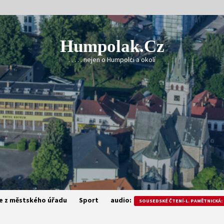
Humpolak.cz
. . . . . nejen o Humpolci a okolí
e z městského úřadu
Sport
audio:
SOUSEDSKÉ ČTENÍ-L. PAMĚTNICKÁ: 