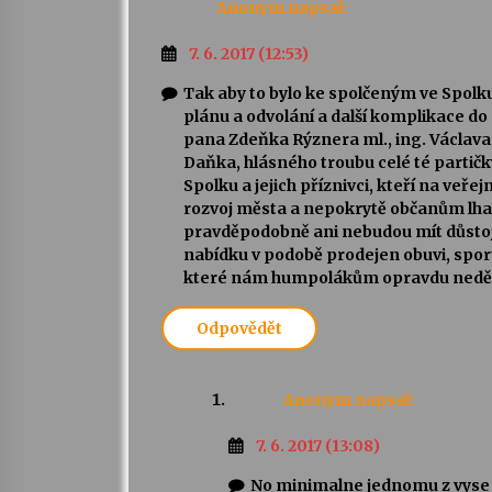
Anonym
napsal:
7. 6. 2017 (12:53)
Tak aby to bylo ke spolčeným ve Spolk
plánu a odvolání a další komplikace do
pana Zdeňka Rýznera ml., ing. Václav
Daňka, hlásného troubu celé té partičky
Spolku a jejich příznivci, kteří na veř
rozvoj města a nepokrytě občanům lhali
pravděpodobně ani nebudou mít důstojn
nabídku v podobě prodejen obuvi, sport
které nám humpolákům opravdu neděl
Odpovědět
Anonym
napsal:
7. 6. 2017 (13:08)
No minimalne jednomu z vyse 