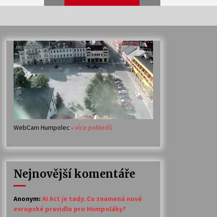
Veselí muzikanti
30. 7. 2026
Votavžatský ploty
23. 7. 2026
WebCam Humpolec -
více pohledů
Ozvěny prázdnin
14. 7. 2026
Nejnovější komentáře
Petr Adamec – Malovaný svět
30. 6. 2026
Anonym
:
AI Act je tady. Co znamená nové
evropské pravidlo pro Humpoláky?