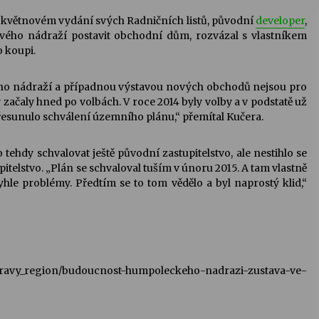
 květnovém vydání svých Radničních listů, původní
developer
,
ého nádraží postavit obchodní dům, rozvázal s vlastníkem
 koupi.
ého nádraží a případnou výstavou nových obchodů nejsou pro
čaly hned po volbách. V roce 2014 byly volby a v podstatě už
přesunulo schválení územního plánu,“ přemítal Kučera.
ehdy schvalovat ještě původní zastupitelstvo, ale nestihlo se
itelstvo. „Plán se schvaloval tuším v únoru 2015. A tam vlastně
hle problémy. Předtím se to tom vědělo a byl naprostý klid,“
pravy_region/budoucnost-humpoleckeho-nadrazi-zustava-ve-