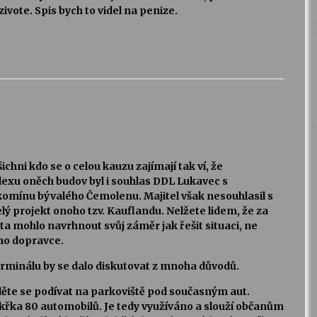
ivote. Spis bych to videl na penize.
ichni kdo se o celou kauzu zajímají tak ví, že
xu oněch budov byl i souhlas DDL Lukavec s
mínu bývalého Čemolenu. Majitel však nesouhlasil s
elý projekt onoho tzv. Kauflandu. Nelžete lidem, že za
a mohlo navrhnout svůj záměr jak řešit situaci, ne
ho dopravce.
rminálu by se dalo diskutovat z mnoha důvodů.
ěte se podívat na parkoviště pod současným aut.
řka 80 automobilů. Je tedy využíváno a slouží občanům