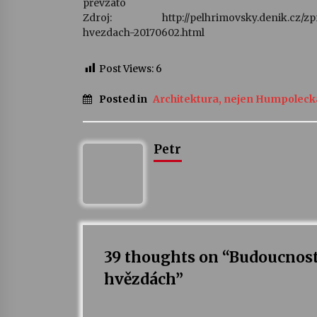
převzato
Zdroj: http://pelhrimovsky.denik.cz/zpra
hvezdach-20170602.html
Post Views:
6
Posted in
Architektura, nejen Humpoleck
Petr
39 thoughts on “
Budoucnost
hvězdách
”