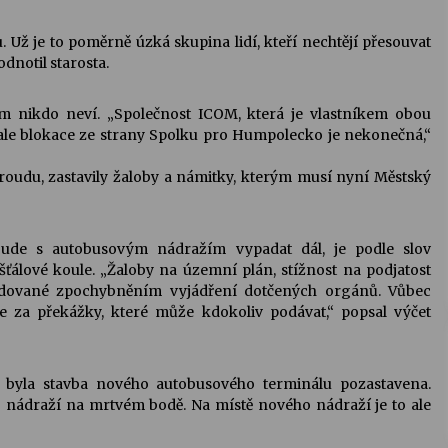
. Už je to poměrně úzká skupina lidí, kteří nechtějí přesouvat
dnotil starosta.
tím nikdo neví. „Společnost ICOM, která je vlastníkem obou
ale blokace ze strany Spolku pro Humpolecko je nekonečná,“
roudu, zastavily žaloby a námitky, kterým musí nyní Městský
bude s autobusovým nádražím vypadat dál, je podle slov
šťálové koule. „Žaloby na územní plán, stížnost na podjatost
ledované zpochybněním vyjádření dotčených orgánů. Vůbec
 za překážky, které může kdokoliv podávat,“ popsal výčet
 byla stavba nového autobusového terminálu pozastavena.
 nádraží na mrtvém bodě. Na místě nového nádraží je to ale