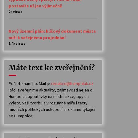
postavíte už jen výjimečně
2k views
Nový územní plán: klíčový dokument města
míří k veřejnému projednání
1.4k views
Máte text ke zveřejnění?
Pošlete nám ho. Mail je
redakce@humpolak.cz
Rádi zveřejníme aktuality, zajímavosti nejen o
Humpolci, upoutávky na místní akce, tipy na
výlety, Vaši tvorbu a v rozumné míře i texty
místních politických uskupení a reklamu týkající
se Humpolce.