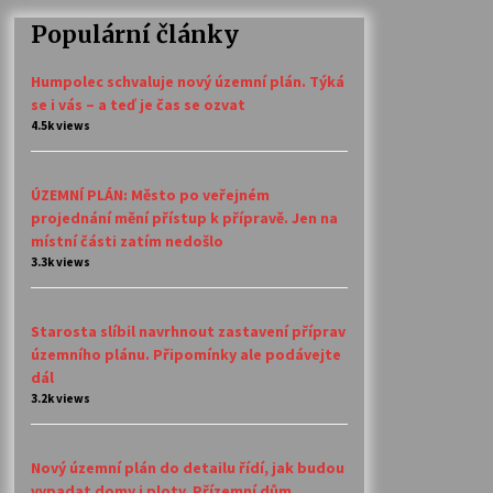
Populární články
Humpolec schvaluje nový územní plán. Týká
se i vás – a teď je čas se ozvat
4.5k views
ÚZEMNÍ PLÁN: Město po veřejném
projednání mění přístup k přípravě. Jen na
místní části zatím nedošlo
3.3k views
Starosta slíbil navrhnout zastavení příprav
územního plánu. Připomínky ale podávejte
dál
3.2k views
Nový územní plán do detailu řídí, jak budou
vypadat domy i ploty. Přízemní dům