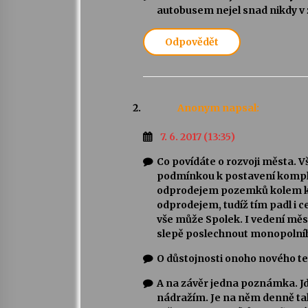
autobusem nejel snad nikdy v z
Odpovědět
Anonym
napsal:
7. 6. 2017 (13:35)
Co povídáte o rozvoji města. Vš
podmínkou k postavení komple
odprodejem pozemků kolem ko
odprodejem, tudíž tím padl i c
vše může Spolek. I vedení měst
slepě poslechnout monopolní
O důstojnosti onoho nového te
A na závěr jedna poznámka. Jd
nádražím. Je na něm denně tak