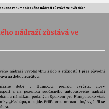
doucnost humpoleckého nádraží zůstává ve hvězdách
Vernisáž výstavy Josefíny Duškové:
Stávám se kapkou
ho nádraží zůstává ve
30. 7. 2026
Letní koncerty ve Stromovce:
Kolchoz a Jenakaši
28. 7. 2026
s
Vysočinka
o nádraží vyvolal vlnu žalob a stížností. I přes původní
17. 7. 2026
souvá na dobu neurčitou.
časné době v Humpolci pomalu vyrůstat nový
port a na pozemku současného autobusového nádraží
V
Varhanní recitál Michala Novenka v
alobám a námitkám podaných Spolkem pro Humpolecko však
Klášteře Želiv
íky. „Nechápu, o co jde. Příliš tomu nerozumím,“ vyjádřil se
3. 7. 2026
učera.