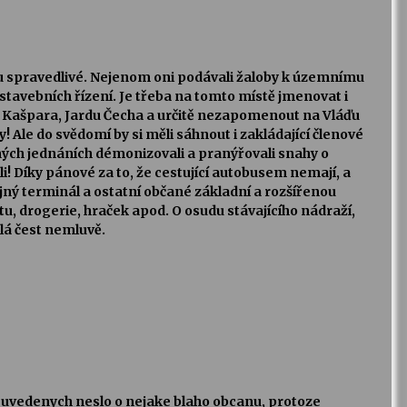
u spravedlivé. Nejenom oni podávali žaloby k územnímu
 stavebních řízení. Je třeba na tomto místě jmenovat i
a Kašpara, Jardu Čecha a určitě nezapomenout na Vláďu
! Ale do svědomí by si měli sáhnout i zakládající členové
ejných jednáních démonizovali a pranýřovali snahy o
! Díky pánové za to, že cestující autobusem nemají, a
ý terminál a ostatní občané základní a rozšířenou
u, drogerie, hraček apod. O osudu stávajícího nádraží,
á čest nemluvě.
uvedenych neslo o nejake blaho obcanu, protoze