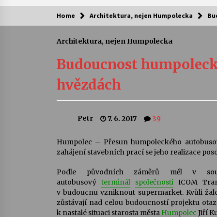
Home
Architektura, nejen Humpolecka
Bu
Kam za kulturou?
Architektura, nejen Humpolecka
Letní koncerty ve Stromovce: Ars
Camerata a Sukuba Ensemble
Budoucnost humpolecké
4. 8. 2026
hvězdách
Pozvánka na integrační festival
Quijotova šedesátka: 28. 7.–1. 8.
2026
Petr
7. 6. 2017
39
28. 7. 2026
Letní koncerty ve Stromovce: Rufu
Humpolec – Přesun humpoleckého autobusovéh
Miller
zahájení stavebních prací se jeho realizace po
22. 7. 2026
Podle původních záměrů měl v sou
autobusový
terminál
společnosti
ICOM Trans
Za kulturou kousek za Humpolec. 
v budoucnu vzniknout supermarket. Kvůli ž
Želivě ožije odkaz Josefa Čapka
zůstávají nad celou budoucností projektu otazn
13. 7. 2026
k nastalé situaci starosta města
Humpolec
Jiří K