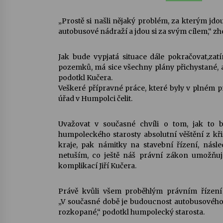
„Prostě si našli nějaký problém, za kterým jdou
autobusové nádraží a jdou si za svým cílem,“ zho
Jak bude vypjatá situace dále pokračovat,za
pozemků, má sice všechny plány přichystané, 
podotkl Kučera.
Veškeré přípravné práce, které byly v plném p
úřad v Humpolci čelit.
Uvažovat v současné chvíli o tom, jak to 
humpoleckého starosty absolutní věštění z kři
kraje, pak námitky na stavební řízení, nás
netuším, co ještě náš právní zákon umožňuje
komplikací Jiří Kučera.
Právě kvůli všem proběhlým právním řízení
„V současné době je budoucnost autobusového
rozkopané,“ podotkl humpolecký starosta.