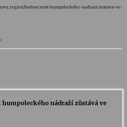
vy_region/budoucnost-humpoleckeho-nadrazi-zustava-ve-
a
 humpoleckého nádraží zůstává ve