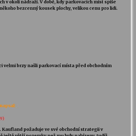
h v okolí nádraží. V době, kdy parkovacích míst spíše
někoho bezcenný kousek plochy, velikou cenu pro lidi.
áci velmi brzy našli parkovací místa před obchodním
napsal:
19)
ná. Kaufland požaduje ve své obchodní strategii v
 ještě větší pozemky než mu byly nabízeny, tudíž