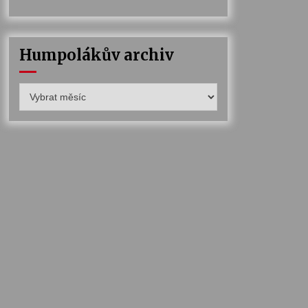
Humpolákův archiv
Humpolákův
archiv