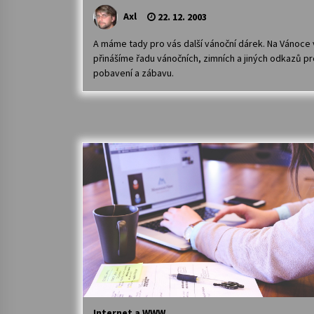
Axl
22. 12. 2003
A máme tady pro vás další vánoční dárek. Na Vánoce
přinášíme řadu vánočních, zimních a jiných odkazů pr
pobavení a zábavu.
Internet a WWW