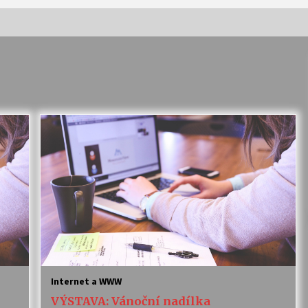
Vernisáž výstavy Josefíny Duškové:
Stávám se kapkou
30. 7. 2026
Letní koncerty ve Stromovce:
Kolchoz a Jenakaši
28. 7. 2026
s
Vysočinka
17. 7. 2026
V
Varhanní recitál Michala Novenka v
Klášteře Želiv
Internet a WWW
3. 7. 2026
VÝSTAVA: Vánoční nadílka