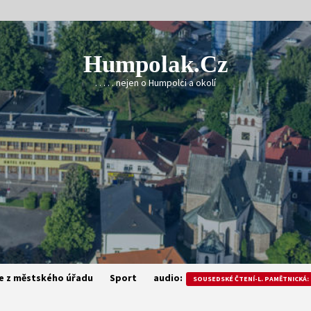
Humpolak.cz
. . . . . nejen o Humpolci a okolí
e z městského úřadu
Sport
audio:
SOUSEDSKÉ ČTENÍ-L. PAMĚTNICKÁ: 