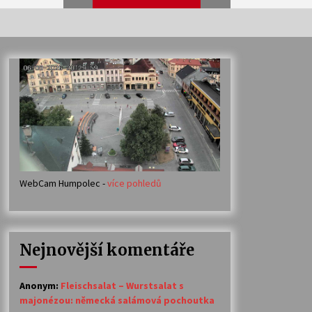
Veselí muzikanti
30. 7. 2026
Votavžatský ploty
23. 7. 2026
WebCam Humpolec -
více pohledů
Ozvěny prázdnin
14. 7. 2026
Nejnovější komentáře
Petr Adamec – Malovaný svět
30. 6. 2026
Anonym
:
Fleischsalat – Wurstsalat s
majonézou: německá salámová pochoutka