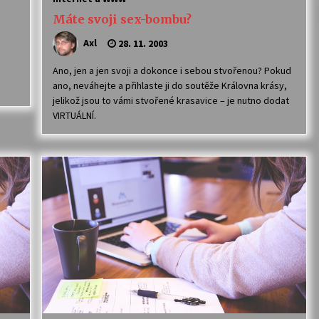
Máte svoji sex-bombu?
Axl
28. 11. 2003
Ano, jen a jen svoji a dokonce i sebou stvořenou? Pokud
ano, neváhejte a přihlaste ji do soutěže Královna krásy,
jelikož jsou to vámi stvořené krasavice – je nutno dodat
VIRTUÁLNÍ.