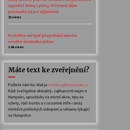
vypadat domy i ploty. Přízemní dům
postavíte už jen výjimečně
2k views
Proběhlo veřejné projednání návrhu
nového územního plánu
1.4k views
Máte text ke zveřejnění?
Pošlete nám ho. Mail je
redakce@humpolak.cz
Rádi zveřejníme aktuality, zajímavosti nejen o
Humpolci, upoutávky na místní akce, tipy na
výlety, Vaši tvorbu a v rozumné míře i texty
místních politických uskupení a reklamu týkající
se Humpolce.