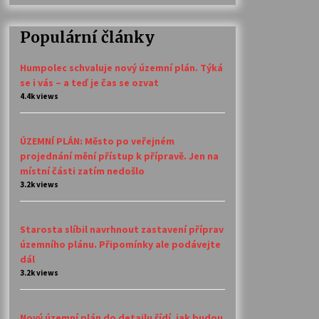
Populární články
Humpolec schvaluje nový územní plán. Týká
se i vás – a teď je čas se ozvat
4.4k views
ÚZEMNÍ PLÁN: Město po veřejném
projednání mění přístup k přípravě. Jen na
místní části zatím nedošlo
3.2k views
Starosta slíbil navrhnout zastavení příprav
územního plánu. Připomínky ale podávejte
dál
3.2k views
Nový územní plán do detailu řídí, jak budou