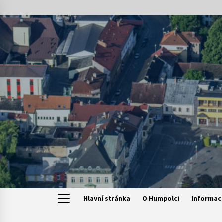
Skip
to
content
Hlavní stránka
O Humpolci
Informac