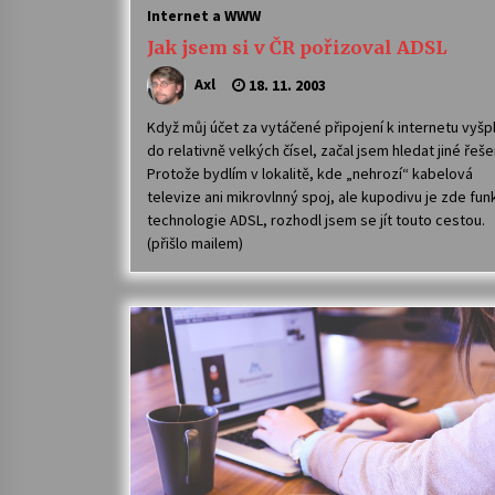
Internet a WWW
Jak jsem si v ČR pořizoval ADSL
Axl
18. 11. 2003
Když můj účet za vytáčené připojení k internetu vyšp
do relativně velkých čísel, začal jsem hledat jiné řeše
Protože bydlím v lokalitě, kde „nehrozí“ kabelová
televize ani mikrovlnný spoj, ale kupodivu je zde fun
technologie ADSL, rozhodl jsem se jít touto cestou.
(přišlo mailem)