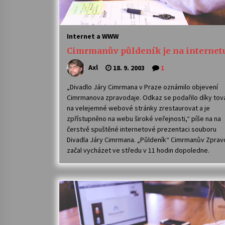
Internet a WWW
Cimrmanův půldeník je na internet
Axl
18. 9. 2003
1
„Divadlo Járy Cimrmana v Praze oznámilo objevení
Cimrmanova zpravodaje. Odkaz se podařilo díky tov
na velejemné webové stránky zrestaurovat a je
zpřístupněno na webu široké veřejnosti,“ píše na na
čerstvě spuštěné internetové prezentaci souboru
Divadla Járy Cimrmana. „Půldeník“ Cimrmanův Zprav
začal vycházet ve středu v 11 hodin dopoledne.