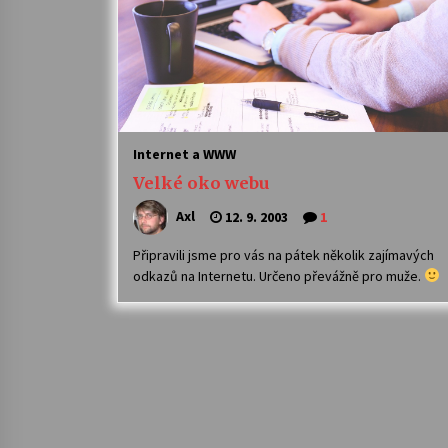
Internet a WWW
Velké oko webu
Axl
12. 9. 2003
1
Připravili jsme pro vás na pátek několik zajímavých
odkazů na Internetu. Určeno převážně pro muže.