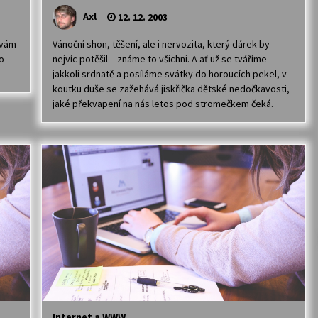
Axl
12. 12. 2003
 vám
Vánoční shon, těšení, ale i nervozita, který dárek by
o
nejvíc potěšil – známe to všichni. A ať už se tváříme
jakkoli srdnatě a posíláme svátky do horoucích pekel, v
koutku duše se zažehává jiskřička dětské nedočkavosti,
jaké překvapení na nás letos pod stromečkem čeká.
Internet a WWW