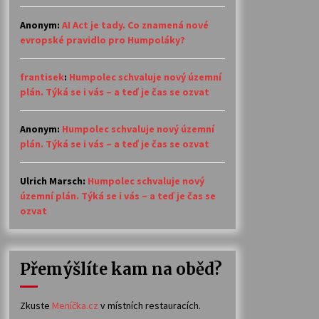
Anonym
:
AI Act je tady. Co znamená nové
evropské pravidlo pro Humpoláky?
frantisek
:
Humpolec schvaluje nový územní
plán. Týká se i vás – a teď je čas se ozvat
Anonym
:
Humpolec schvaluje nový územní
plán. Týká se i vás – a teď je čas se ozvat
Ulrich Marsch
:
Humpolec schvaluje nový
územní plán. Týká se i vás – a teď je čas se
ozvat
Přemýšlíte kam na oběd?
Zkuste
Meníčka.cz
v místních restauracích.