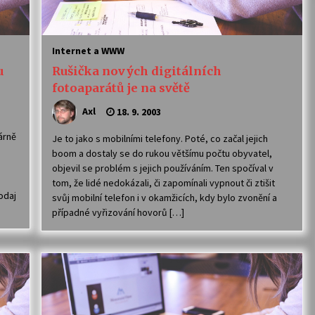
Internet a WWW
u
Rušička nových digitálních
fotoaparátů je na světě
Axl
18. 9. 2003
árně
Je to jako s mobilními telefony. Poté, co začal jejich
boom a dostaly se do rukou většímu počtu obyvatel,
objevil se problém s jejich používáním. Ten spočíval v
tom, že lidé nedokázali, či zapomínali vypnout či ztišit
odaj
svůj mobilní telefon i v okamžicích, kdy bylo zvonění a
případné vyřizování hovorů […]