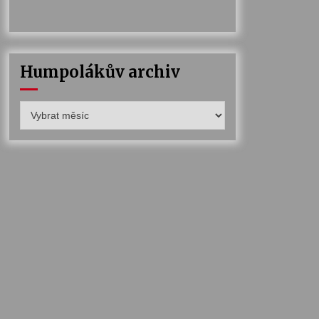
Humpolákův archiv
Humpolákův
archiv