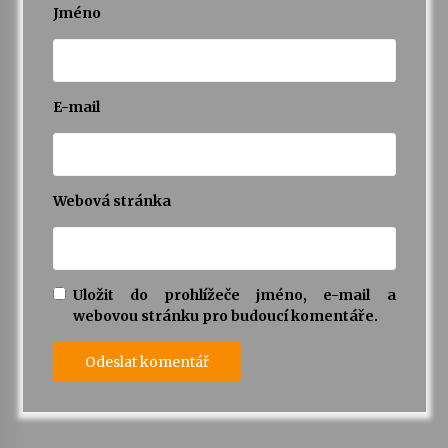
Jméno
E-mail
Webová stránka
Uložit do prohlížeče jméno, e-mail a
webovou stránku pro budoucí komentáře.