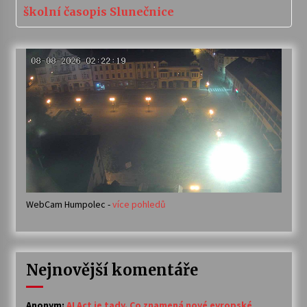
školní časopis Slunečnice
WebCam Humpolec -
více pohledů
Nejnovější komentáře
Anonym
:
AI Act je tady. Co znamená nové evropské