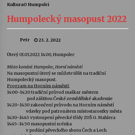
Kultura
O Humpolci
Letní koncerty ve Stromovce: Ars Camerata a
Sukuba Ensemble
Humpolecký masopust 2022
4. 8. 2026
Vernisáž výstavy Josefíny Duškové: Stávám se
Petr
23. 2. 2022
kapkou
30. 7. 2026
Úterý 01.03.2022 14:00, Humpolec
Veselí muzikanti
Místo konání: Humpolec, Horní náměstí
30. 7. 2026
Na masopustní úterý se můžete těšit na tradiční
Humpolecký masopust.
Program na Horním náměstí:
14:00–14:20 tradiční průvod maškar městem
Pozvánka na integrační festival Quijotova
šedesátka: 28. 7.–1. 8. 2026
pod záštitou České zemědělské akademie
28. 7. 2026
14:20–14:30 zakončení průvodu na Horním náměstí
vdavky pod patronátem místostarostky města
14:30–14:45 vystoupení pěvecké třídy ZUŠ G. Mahlera
Letní koncerty ve Stromovce: Kolchoz a
14:45–14:50 masopustní scénka
Jenakaši
v podání pěveckého sboru Čech a Lech
28. 7. 2026