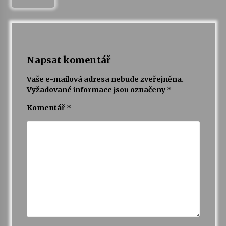
Napsat komentář
Vaše e-mailová adresa nebude zveřejněna.
Vyžadované informace jsou označeny
*
Komentář
*