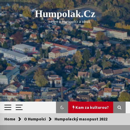
Skip
to
Humpolak.cz
content
. . . . . nejen o Humpolci a okolí
Kam za kulturou?
Home
O Humpolci
Humpolecký masopust 2022
Kam za kulturou?