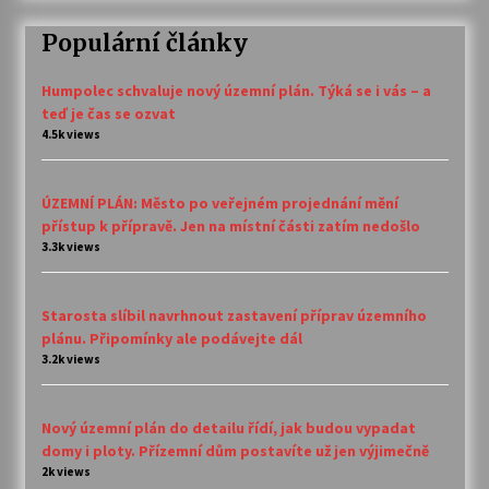
Populární články
Humpolec schvaluje nový územní plán. Týká se i vás – a
teď je čas se ozvat
4.5k views
ÚZEMNÍ PLÁN: Město po veřejném projednání mění
přístup k přípravě. Jen na místní části zatím nedošlo
3.3k views
Starosta slíbil navrhnout zastavení příprav územního
plánu. Připomínky ale podávejte dál
3.2k views
Nový územní plán do detailu řídí, jak budou vypadat
domy i ploty. Přízemní dům postavíte už jen výjimečně
2k views