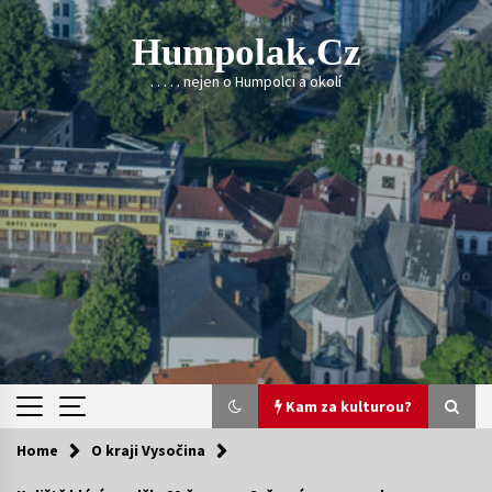
Skip
to
Humpolak.cz
content
. . . . . nejen o Humpolci a okolí
Kam za kulturou?
Home
O kraji Vysočina
Kam za kulturou?