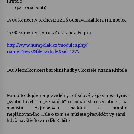
Křtitele
(patrona pouti)
Votavžatský ploty
23. 7. 2026
14.00 koncerty orchestrů ZUŠ Gustava Mahlera Humpolec
15.00 koncerty sborů z Austrálie a Filipín
Letní koncerty ve Stromovce: Rufus Miller
http://www.humpolak.cz/modules.php?
22. 7. 2026
name=News&file=article&sid=1275
Vysočinka
19.00 letní koncert barokní hudby v kostele sv.Jana Křtitele
17. 7. 2026
Ozvěny prázdnin
Mimo to dojde na pravidelný fotbalový zápas mezi týmy
14. 7. 2026
„svobodných“ a „ženatých“ o pohár starosty obce , na
spoustu zajímavých setkání a mnoho
neplánovaného….ale o tom se můžete přesvědčit Vy sami ,
když navštívíte v neděli Kaliště .
Za kulturou kousek za Humpolec. V Želivě ožije
odkaz Josefa Čapka
13. 7. 2026