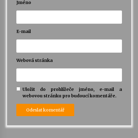
Jméno
E-mail
Webová stránka
Uložit do prohlížeče jméno, e-mail a
webovou stránku pro budoucí komentáře.