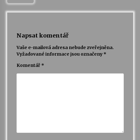
Napsat komentář
Vaše e-mailová adresa nebude zveřejněna.
Vyžadované informace jsou označeny
*
Komentář
*