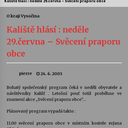
Kaliště hlásí : neděle 29.června – Svěcení praporu obce
Letní koncerty ve Stromovce: Ars Camerata a
Sukuba Ensemble
O kraji Vysočina
4. 8. 2026
Kaliště hlásí : neděle
Vernisáž výstavy Josefíny Duškové: Stávám se
29.června – Svěcení praporu
kapkou
30. 7. 2026
obce
Veselí muzikanti
30. 7. 2026
pierre
24. 6. 2003
Bohatý společenský program čeká v neděli obyvatele a
Pozvánka na integrační festival Quijotova
šedesátka: 28. 7.–1. 8. 2026
návštěvníky Kališť . Letošní pouť totiž proběhne ve
28. 7. 2026
znamení akce „Svěcení praporu obce“…
Plánovaný program vypadá takto :
Letní koncerty ve Stromovce: Kolchoz a
Jenakaši
11.00 svěcení praporu obce v místním kostele sv.Jana
28. 7. 2026