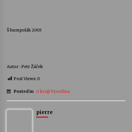
Varhanní recitál Michala Novenka v Klášteře
Želiv
3. 7. 2026
Š humpolák 2003
Petr Adamec – Malovaný svět
30. 6. 2026
Autor : Petr Žáček
Post Views:
0
Posted in
O kraji Vysočina
pierre