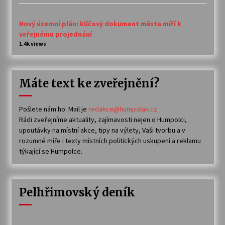
Nový územní plán: klíčový dokument města míří k
veřejnému projednání
1.4k views
Máte text ke zveřejnění?
Pošlete nám ho. Mail je
redakce@humpolak.cz
Rádi zveřejníme aktuality, zajímavosti nejen o Humpolci,
upoutávky na místní akce, tipy na výlety, Vaši tvorbu a v
rozumné míře i texty místních politických uskupení a reklamu
týkající se Humpolce.
Pelhřimovský deník