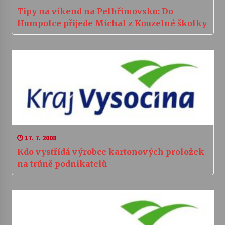
Tipy na víkend na Pelhřimovsku: Do
Humpolce přijede Michal z Kouzelné školky
17. 7. 2008
Kdo vystřídá výrobce kartonových proložek
na trůně podnikatelů