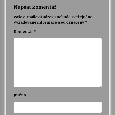
Napsat komentář
Vaše e-mailová adresa nebude zveřejněna.
Vyžadované informace jsou označeny
*
Komentář
*
Jméno