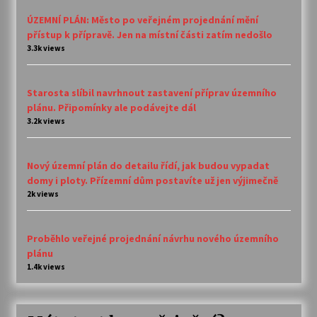
ÚZEMNÍ PLÁN: Město po veřejném projednání mění
přístup k přípravě. Jen na místní části zatím nedošlo
3.3k views
Starosta slíbil navrhnout zastavení příprav územního
plánu. Připomínky ale podávejte dál
3.2k views
Nový územní plán do detailu řídí, jak budou vypadat
domy i ploty. Přízemní dům postavíte už jen výjimečně
2k views
Proběhlo veřejné projednání návrhu nového územního
plánu
1.4k views