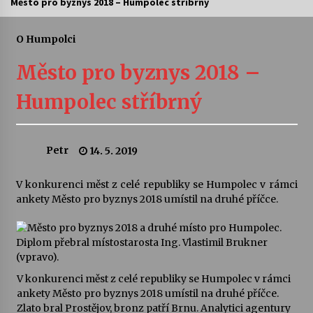
Město pro byznys 2018 – Humpolec stříbrný
Letní koncerty ve Stromovce: Ars Camerata a
Sukuba Ensemble
O Humpolci
4. 8. 2026
Město pro byznys 2018 –
Vernisáž výstavy Josefíny Duškové: Stávám se
Humpolec stříbrný
kapkou
30. 7. 2026
Petr
14. 5. 2019
Veselí muzikanti
30. 7. 2026
V konkurenci měst z celé republiky se Humpolec v rámci
ankety Město pro byznys 2018 umístil na druhé příčce.
Pozvánka na integrační festival Quijotova
šedesátka: 28. 7.–1. 8. 2026
28. 7. 2026
V konkurenci měst z celé republiky se Humpolec v rámci
Letní koncerty ve Stromovce: Kolchoz a
Jenakaši
ankety Město pro byznys 2018 umístil na druhé příčce.
28. 7. 2026
Zlato bral Prostějov, bronz patří Brnu. Analytici agentury