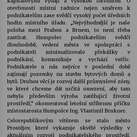
kapitálovými výdaji a vysokou likviditou. O
otevřenosti místní radnice nejen směrem k
podnikatelům zase svědčí vysoký počet úředních
Varhanní recitál Michala Novenka v Klášteře
Želiv
hodin místního úřadu. „Nejvýhodnější je naše
3. 7. 2026
poloha mezi Prahou a Brnem, to není třeba
zastírat. Humpolec podnikatelům svědčí
Petr Adamec – Malovaný svět
dlouhodobě, vedení města ve spolupráci s
30. 6. 2026
podnikateli minimalizovalo překážky v
podnikání, komunikuje a vychází vstříc.
Podnikatele u nás nejvíce v poslední době
zajímají pozemky na stavbu bytových domů a
bytů. Druhou věcí je rozvoj další průmyslové zóny,
ve které chceme dát určitá omezení, aby tam
nebyla především výroba zatěžující životní
prostředí,“ okomentoval letošní stříbrnou příčku
místostarosta Humpolce Ing. Vlastimil Brukner.
Celorepublikovým vítězem se stalo město
Prostějov, které vykazuje skvělé výsledky v
aktuálním rozvoji podnikatelského prostředí.