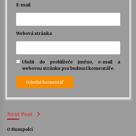
E-mail
Webová stránka
Uložit do prohlížeče jméno, e-mail a
webovou stránku pro budoucí komentáře.
Next Post
O Humpolci