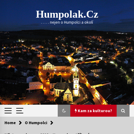
Skip
to
Humpolak.cz
content
. . . . . nejen o Humpolci a okolí
Kam za kulturou?
Home
O Humpolci
Kam za kulturou?