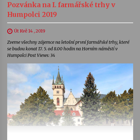
Pozvánka na I. farmářské trhy v
Humpolci 2019
Út Kvě 14 , 2019
Zveme všechny zájemce na letošní první farmářské trhy, které
se budou konat 17. 5. od 8.00 hodin na Horním náměstí v
Humpolci Post Views: 34