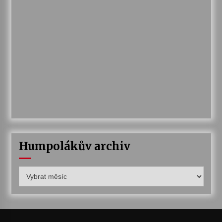
Humpolákův archiv
Humpolákův
archiv