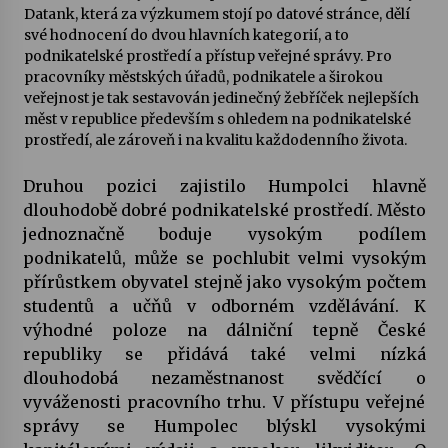
Datank, která za výzkumem stojí po datové stránce, dělí
své hodnocení do dvou hlavních kategorií, a to
Votavžatský ploty
podnikatelské prostředí a přístup veřejné správy. Pro
23. 7. 2026
pracovníky městských úřadů, podnikatele a širokou
veřejnost je tak sestavován jedinečný žebříček nejlepších
měst v republice především s ohledem na podnikatelské
Letní koncerty ve Stromovce: Rufus Miller
prostředí, ale zároveň i na kvalitu každodenního života.
22. 7. 2026
Druhou pozici zajistilo Humpolci hlavně
dlouhodobě dobré podnikatelské prostředí. Město
Vysočinka
jednoznačně boduje vysokým podílem
17. 7. 2026
podnikatelů, může se pochlubit velmi vysokým
přírůstkem obyvatel stejně jako vysokým počtem
studentů a učňů v odborném vzdělávání. K
Ozvěny prázdnin
výhodné poloze na dálniční tepně České
14. 7. 2026
republiky se přidává také velmi nízká
dlouhodobá nezaměstnanost svědčící o
vyváženosti pracovního trhu. V přístupu veřejné
Za kulturou kousek za Humpolec. V Želivě ožije
odkaz Josefa Čapka
správy se Humpolec blýskl vysokými
13. 7. 2026