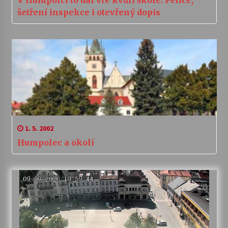
V Humpolci to dál vře kvůli škole: Petice,
šetření inspekce i otevřený dopis
1. 5. 2002
Humpolec a okolí