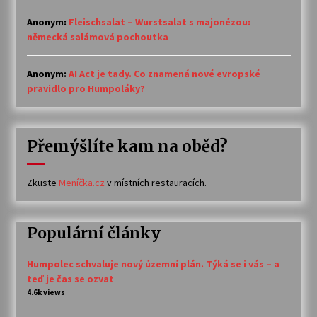
Anonym
:
Fleischsalat – Wurstsalat s majonézou:
německá salámová pochoutka
Anonym
:
AI Act je tady. Co znamená nové evropské
pravidlo pro Humpoláky?
Přemýšlíte kam na oběd?
Zkuste
Meníčka.cz
v místních restauracích.
Populární články
Humpolec schvaluje nový územní plán. Týká se i vás – a
teď je čas se ozvat
4.6k views