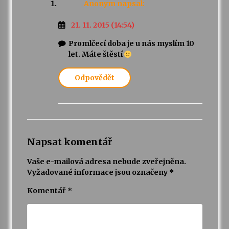
Anonym
napsal:
21. 11. 2015 (14:54)
Promlčecí doba je u nás myslím 10
let. Máte štěstí
Odpovědět
Napsat komentář
Vaše e-mailová adresa nebude zveřejněna.
Vyžadované informace jsou označeny
*
Komentář
*