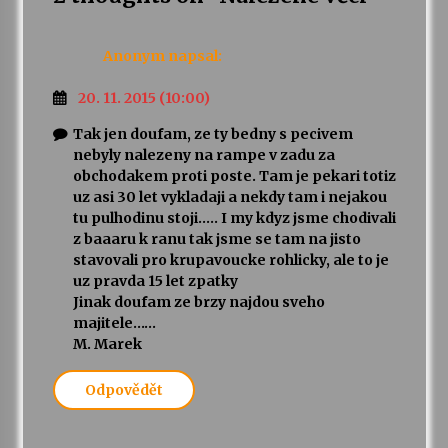
Varhanní recitál Michala Novenka v Klášteře
Anonym
napsal:
Želiv
3. 7. 2026
20. 11. 2015 (10:00)
Tak jen doufam, ze ty bedny s pecivem
Petr Adamec – Malovaný svět
nebyly nalezeny na rampe v zadu za
30. 6. 2026
obchodakem proti poste. Tam je pekari totiz
uz asi 30 let vykladaji a nekdy tam i nejakou
tu pulhodinu stoji….. I my kdyz jsme chodivali
z baaaru k ranu tak jsme se tam na jisto
stavovali pro krupavoucke rohlicky, ale to je
uz pravda 15 let zpatky
Jinak doufam ze brzy najdou sveho
majitele……
M. Marek
Odpovědět