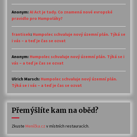
Anonym
:
AI Act je tady. Co znamená nové evropské
pravidlo pro Humpoláky?
frantisek
:
Humpolec schvaluje nový územní plán. Týká se
i vás – a teď je čas se ozvat
Anonym
:
Humpolec schvaluje nový územní plán. Týká se i
vás – a teď je čas se ozvat
Ulrich Marsch
:
Humpolec schvaluje nový územní plán.
Týká se i vás – a teď je čas se ozvat
Přemýšlíte kam na oběd?
Zkuste
Meníčka.cz
v místních restauracích.