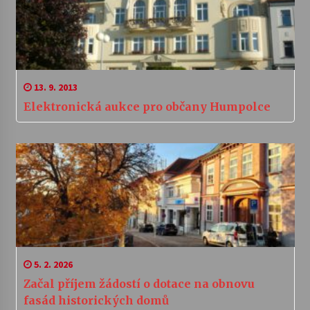
13. 9. 2013
Elektronická aukce pro občany Humpolce
5. 2. 2026
Začal příjem žádostí o dotace na obnovu
fasád historických domů