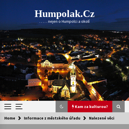
Skip
to
Humpolak.cz
content
. . . . . nejen o Humpolci a okolí
Kam za kulturou?
Home
Informace z městského úřadu
Nalezené věci
Kam za kulturou?