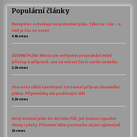
Populární články
Humpolec schvaluje nový územní plán. Týká se i vás – a
teď je čas se ozvat
4.4k views
ÚZEMNÍ PLÁN: Město po veřejném projednání mění
přístup k přípravě. Jen na místní části zatím nedošlo
3.2k views
Starosta slíbil navrhnout zastavení příprav územního
plánu. Připomínky ale podávejte dál
3.2k views
Nový územní plán do detailu řídí, jak budou vypadat
domy i ploty. Přízemní dům postavíte už jen výjimečně
2k views