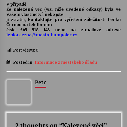
V případě,
že nalezená věc (viz. níže uvedené odkazy) byla ve
Votavžatský ploty
Vašem vlastnictví, nebo jste
23. 7. 2026
ji ztratili, kontaktujte pro vyřešení záležitosti Lenku
Černou na telefonním
čísle 565 518 143 nebo na e-mailové adrese
lenka.cerna@mesto-humpolec.cz
Letní koncerty ve Stromovce: Rufus Miller
22. 7. 2026
Post Views:
0
Posted in
Informace z městského úřadu
Vysočinka
17. 7. 2026
Petr
Ozvěny prázdnin
14. 7. 2026
Za kulturou kousek za Humpolec. V Želivě ožije
odkaz Josefa Čapka
2 thoughts on “
Nalezené věci
”
13. 7. 2026