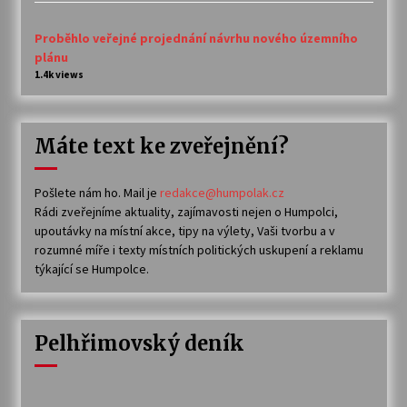
Proběhlo veřejné projednání návrhu nového územního
plánu
1.4k views
Máte text ke zveřejnění?
Pošlete nám ho. Mail je
redakce@humpolak.cz
Rádi zveřejníme aktuality, zajímavosti nejen o Humpolci,
upoutávky na místní akce, tipy na výlety, Vaši tvorbu a v
rozumné míře i texty místních politických uskupení a reklamu
týkající se Humpolce.
Pelhřimovský deník