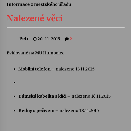
Informace z městského úřadu
Letní koncerty ve Stromovce: Ars Camerata a
Sukuba Ensemble
Nalezené věci
4. 8. 2026
Vernisáž výstavy Josefíny Duškové: Stávám se
Petr
20. 11. 2015
2
kapkou
30. 7. 2026
Evidované na MÚ Humpolec
Veselí muzikanti
Mobilní telefon
– nalezeno 13.11.2015
30. 7. 2026
Pozvánka na integrační festival Quijotova
šedesátka: 28. 7.–1. 8. 2026
Dámská kabelka s klíči
– nalezeno 16.11.2015
28. 7. 2026
Bedny s pečivem
– nalezeno 18.11.2015
Letní koncerty ve Stromovce: Kolchoz a
Jenakaši
28. 7. 2026