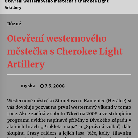
Otevření westernového městečka s Cherokee Light
Artillery
Letní koncerty ve Stromovce: Ars Camerata a
Sukuba Ensemble
4. 8. 2026
Různé
Otevření westernového
Vernisáž výstavy Josefíny Duškové: Stávám se
kapkou
městečka s Cherokee Light
30. 7. 2026
Artillery
Veselí muzikanti
30. 7. 2026
myska
7. 5. 2008
Pozvánka na integrační festival Quijotova
šedesátka: 28. 7.–1. 8. 2026
Westernové městečko Stonetown u Kamenice (Herálce) si
28. 7. 2026
vás dovoluje pozvat na první westernový víkend v tomto
roce. Akce začíná v sobotu 17.května 2008 a ve strhujícím
programu uvidíte napínavé příběhy z Divokého západu v
Letní koncerty ve Stromovce: Kolchoz a
akčních hrách „Prokletá mapa“ a „Správná volba“, dále
Jenakaši
skupinu Crazy raiders a jejich lasa, biče, kolty. Hlavním
28. 7. 2026