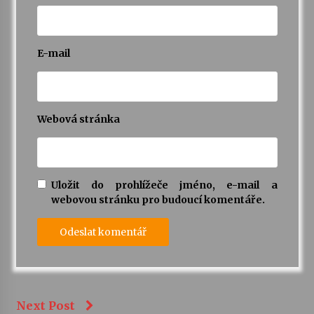
E-mail
Webová stránka
Uložit do prohlížeče jméno, e-mail a
webovou stránku pro budoucí komentáře.
Next Post