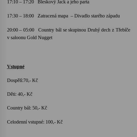
17:10 – 17:20
Bleskový Jack a jeho parta
17:30 – 18:00
Zatracená mapa
– Divadlo starého západu
20:00 – 05:00
Country bál se skupinou Druhý dech z Třebíče
v saloonu Gold Nugget
Vstupné
Dospělí:70,- Kč
Děti: 40,- Kč
Country bál: 50,- Kč
Celodenní vstupné: 100,- Kč