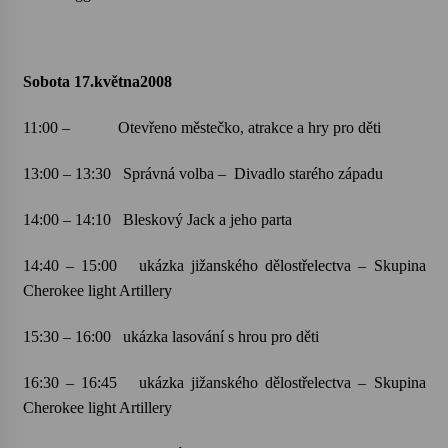
Varhanní recitál Michala Novenka v Klášteře
Želiv
Sobota 17.května2008
3. 7. 2026
11:00 –
Otevřeno městečko, atrakce a hry pro děti
Petr Adamec – Malovaný svět
30. 6. 2026
13:00 – 13:30
Správná volba –
Divadlo starého západu
14:00 – 14:10
Bleskový Jack a jeho parta
14:40 – 15:00
ukázka jižanského dělostřelectva – Skupina
Cherokee light Artillery
15:30 – 16:00
ukázka lasování s hrou pro děti
16:30 – 16:45
ukázka jižanského dělostřelectva – Skupina
Cherokee light Artillery