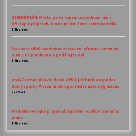
ÚZEMNÍ PLÁN: Město po veřejném projednání mění
přístup k přípravě. Jen na místní části zatím nedošlo
3.3k views
Starosta slíbil navrhnout zastavení příprav územního
plánu. Připomínky ale podávejte dál
3.2k views
Nový územní plán do detailu řídí, jak budou vypadat
domy i ploty. Přízemní dům postavíte už jen výjimečně
2k views
Proběhlo veřejné projednání návrhu nového územního
plánu
1.4k views