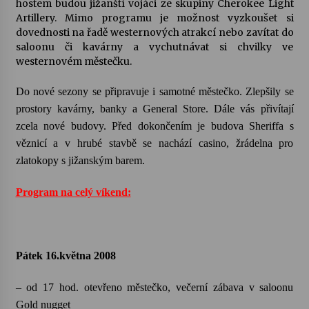
hostem budou jižanští vojáci ze skupiny Cherokee Light
Artillery. Mimo programu je možnost vyzkoušet si
Votavžatský ploty
dovednosti na řadě westernových atrakcí nebo zavítat do
23. 7. 2026
saloonu či kavárny a vychutnávat si chvilky ve
westernovém městečku.
Do nové sezony se připravuje i samotné městečko. Zlepšily se
Letní koncerty ve Stromovce: Rufus Miller
22. 7. 2026
prostory kavárny, banky a General Store. Dále vás přivítají
zcela nové budovy. Před dokončením je budova Sheriffa s
věznicí a v hrubé stavbě se nachází casino, žrádelna pro
Vysočinka
zlatokopy s jižanským barem.
17. 7. 2026
Program na celý víkend:
Ozvěny prázdnin
14. 7. 2026
Pátek 16.května 2008
Za kulturou kousek za Humpolec. V Želivě ožije
– od 17 hod. otevřeno městečko, večerní zábava v saloonu
odkaz Josefa Čapka
Gold nugget
13. 7. 2026