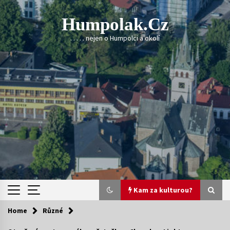
Skip
to
Humpolak.cz
content
. . . . . nejen o Humpolci a okolí
Kam za kulturou?
Home
Různé
Kam za kulturou?