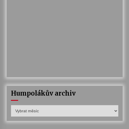
Humpolákův archiv
Humpolákův
archiv