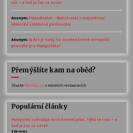
vás – a teď je čas se ozvat
Anonym
:
Fleischsalat – Wurstsalat s majonézou:
německá salámová pochoutka
Anonym
:
AI Act je tady. Co znamená nové evropské
pravidlo pro Humpoláky?
Přemýšlíte kam na oběd?
Zkuste
Meníčka.cz
v místních restauracích.
Populární články
Humpolec schvaluje nový územní plán. Týká se i vás – a
teď je čas se ozvat
4.6k views