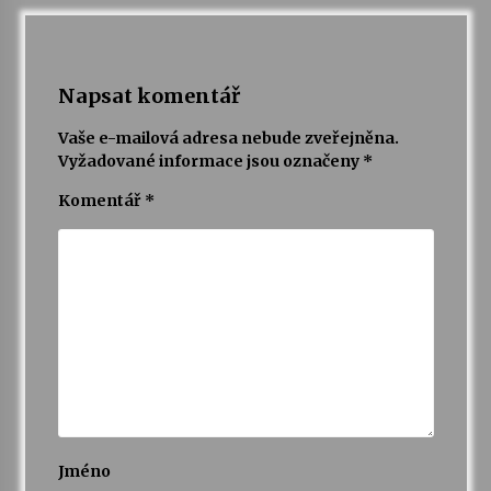
Napsat komentář
Vaše e-mailová adresa nebude zveřejněna.
Vyžadované informace jsou označeny
*
Komentář
*
Jméno