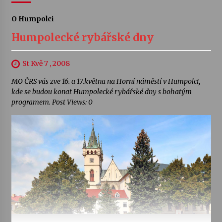
O Humpolci
Humpolecké rybářské dny
St Kvě 7 , 2008
MO ČRS vás zve 16. a 17.května na Horní náměstí v Humpolci,
kde se budou konat Humpolecké rybářské dny s bohatým
programem. Post Views: 0