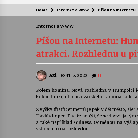
Home
Internet a WWW
Píšou na Internetu
Kam za kulturou?
Internet a WWW
Letní koncerty ve Stromovce: Ars
Camerata a Sukuba Ensemble
Píšou na Internetu: Hu
4. 8. 2026
atrakci. Rozhlednu u 
Pozvánka na integrační festival
Quijotova šedesátka: 28. 7.–1. 8.
2026
Axl
31. 5. 2022
11
28. 7. 2026
Letní koncerty ve Stromovce: Rufu
Kolem komína. Nová rozhledna v Humpolci je 
Miller
kolem funkčního pivovarského komína. Lidé ta
22. 7. 2026
Z výšky třiatřicet metrů je pak vidět město, ale
Havlův kopec. Pivaře potěší, že se dozví, jaký
Za kulturou kousek za Humpolec. 
a také například Guiness. Odměnou na výšlap
Želivě ožije odkaz Josefa Čapka
vstupenku na rozhlednu.
13. 7. 2026