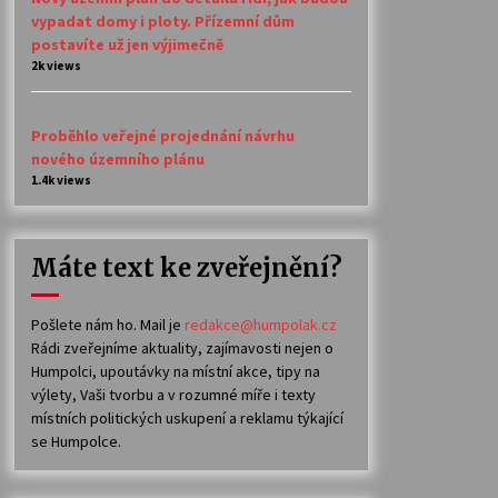
vypadat domy i ploty. Přízemní dům
postavíte už jen výjimečně
2k views
Proběhlo veřejné projednání návrhu
nového územního plánu
1.4k views
Máte text ke zveřejnění?
Pošlete nám ho. Mail je
redakce@humpolak.cz
Rádi zveřejníme aktuality, zajímavosti nejen o
Humpolci, upoutávky na místní akce, tipy na
výlety, Vaši tvorbu a v rozumné míře i texty
místních politických uskupení a reklamu týkající
se Humpolce.