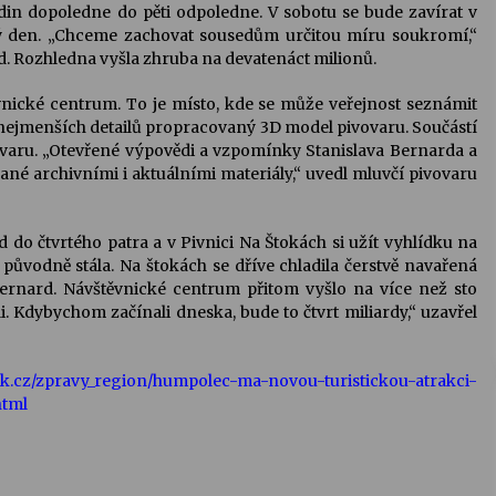
din dopoledne do pěti odpoledne. V sobotu se bude zavírat v
elý den. „Chceme zachovat sousedům určitou míru soukromí,“
rd. Rozhledna vyšla zhruba na devatenáct milionů.
vnické centrum. To je místo, kde se může veřejnost seznámit
 nejmenších detailů propracovaný 3D model pivovaru. Součástí
vovaru. „Otevřené výpovědi a vzpomínky Stanislava Bernarda a
kané archivními i aktuálními materiály,“ uvedl mluvčí pivovaru
 do čtvrtého patra a v Pivnici Na Štokách si užít vyhlídku na
původně stála. Na štokách se dříve chladila čerstvě navařená
 Bernard. Návštěvnické centrum přitom vyšlo na více než sto
i. Kdybychom začínali dneska, bude to čtvrt miliardy,“ uzavřel
nik.cz/zpravy_region/humpolec-ma-novou-turistickou-atrakci-
html