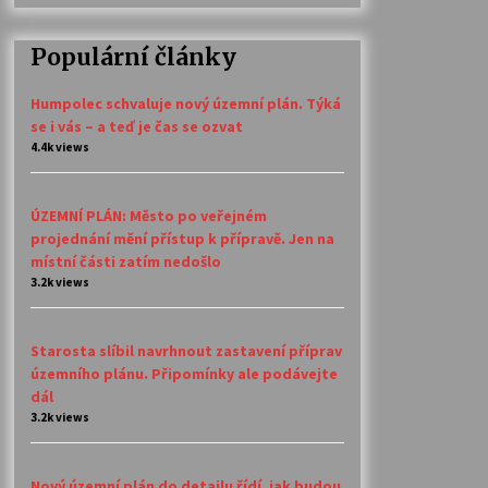
Populární články
Humpolec schvaluje nový územní plán. Týká
se i vás – a teď je čas se ozvat
4.4k views
ÚZEMNÍ PLÁN: Město po veřejném
projednání mění přístup k přípravě. Jen na
místní části zatím nedošlo
3.2k views
Starosta slíbil navrhnout zastavení příprav
územního plánu. Připomínky ale podávejte
dál
3.2k views
Nový územní plán do detailu řídí, jak budou