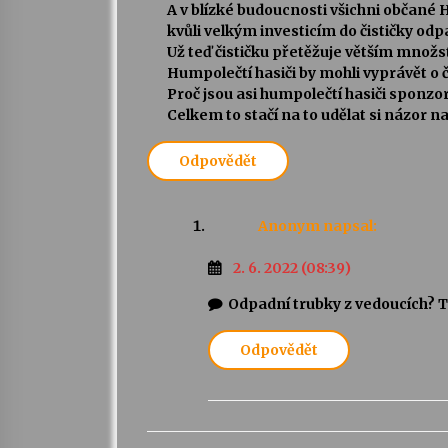
A v blízké budoucnosti všichni občan
kvůli velkým investicím do čističky odp
Už teď čističku přetěžuje větším množ
Humpolečtí hasiči by mohli vyprávět o 
Proč jsou asi humpolečtí hasiči sponz
Celkem to stačí na to udělat si názor n
Odpovědět
Anonym
napsal:
2. 6. 2022 (08:39)
Odpadní trubky z vedoucích? To 
Odpovědět