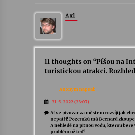
Axl
11 thoughts on “
Píšou na I
turistickou atrakci. Rozhl
Anonym
napsal:
31. 5. 2022 (23:07)
Ať se pivovar za městem rozvíjí jak ch
nepatří! Pozemků má Bernard zkoupen
A nehledě na pitnou vodu, kterou bere
problém už teď!