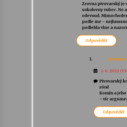
Zrovna pivovarský je 
sokolovny vubec. No a 
odevsud. Mimochodem t
podle me – nejhnusne
podlehla vlne a nazor
Odpovědět
Anonym
2. 6. 2022 (13
Pivovarský k
zóně
Komín a jeho 
– víc argume
Odpovědět