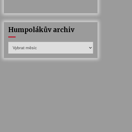
Humpolákův archiv
Humpolákův
archiv