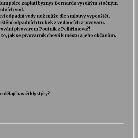
é Humpolce zaplatí byznys Bernarda vysokým stočným
adních vod.
ství odpadní vody než může dle smlouvy vypouštět.
čištění odpadních trubek z vedoucích z pivovaru.
orování pivovarem Poutník z Pelhřimova?!
a to, jak se pivovarník chová k městu a jeho občanům.
dělají hasiči klystýry?