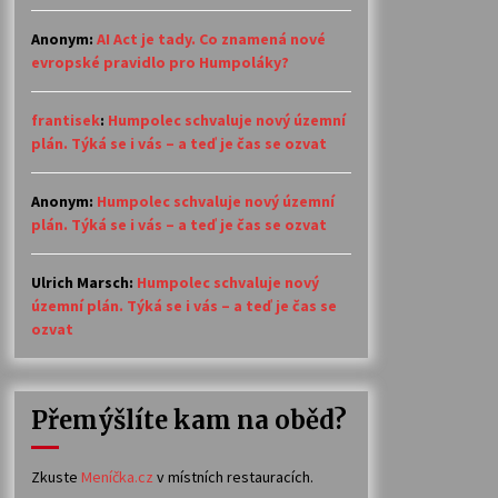
Anonym
:
AI Act je tady. Co znamená nové
evropské pravidlo pro Humpoláky?
frantisek
:
Humpolec schvaluje nový územní
plán. Týká se i vás – a teď je čas se ozvat
Anonym
:
Humpolec schvaluje nový územní
plán. Týká se i vás – a teď je čas se ozvat
Ulrich Marsch
:
Humpolec schvaluje nový
územní plán. Týká se i vás – a teď je čas se
ozvat
Přemýšlíte kam na oběd?
Zkuste
Meníčka.cz
v místních restauracích.