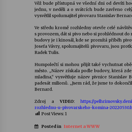
Věž bude přístupná ve všední dni od devíti ho
jednu, v neděli a o svátcích bude zavřeno c
vysvětlil spolumajitel pivovaru Stanislav Berna
Ve středu kromě rozhledny otevře celé návště
s provozem, dát si pivo nebo si prohlédnout do
budovy je i kinosál, kde se promítá příběh pi
Josefa Vávry, spolumajitelů pivovaru, jsou prot
Radek Tulis.
Humpolečtí si mohou přijít také vychutnat oběd
město. „Název získala podle budovy, která zde 
mladina,“ vysvětluje název pivnice Stanislav
padesát milionů. „Jsem rád, že jsme to dokončil
Bernard.
Zdroj a
VIDEO
:
https://pelhrimovsky.de
rozhlednu-u-pivovarskeho-komina-20220530.
Post Views:
1
Posted in
Internet a WWW