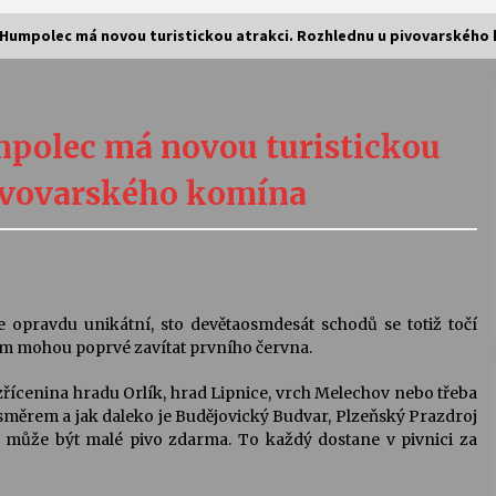
: Humpolec má novou turistickou atrakci. Rozhlednu u pivovarského
Vernisáž výstavy Josefíny Duškové:
Stávám se kapkou
mpolec má novou turistickou
30. 7. 2026
pivovarského komína
Letní koncerty ve Stromovce:
Kolchoz a Jenakaši
28. 7. 2026
s
Vysočinka
opravdu unikátní, sto devětaosmdesát schodů se totiž točí
17. 7. 2026
m mohou poprvé zavítat prvního června.
 i zřícenina hradu Orlík, hrad Lipnice, vrch Melechov nebo třeba
m směrem a jak daleko je Budějovický Budvar, Plzeňský Prazdroj
V
Varhanní recitál Michala Novenka v
 může být malé pivo zdarma. To každý dostane v pivnici za
Klášteře Želiv
3. 7. 2026