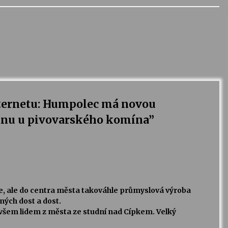
nternetu: Humpolec má novou
ednu u pivovarského komína
”
ce, ale do centra města takováhle průmyslová výroba
ých dost a dost.
 všem lidem z města ze studní nad Cípkem. Velký