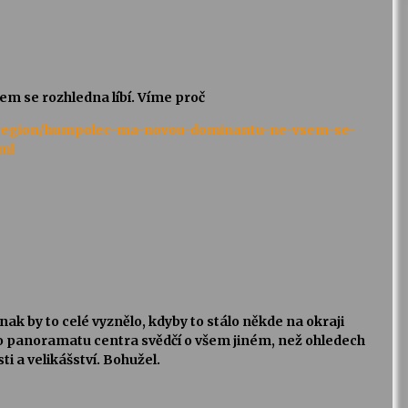
 se rozhledna líbí. Víme proč
vy_region/humpolec-ma-novou-dominantu-ne-vsem-se-
tml
ak by to celé vyznělo, kdyby to stálo někde na okraji
o panoramatu centra svědčí o všem jiném, než ohledech
ti a velikášství. Bohužel.