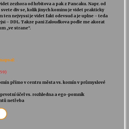
videt zezhora od hrbitova a pak z Pancaku. Napr. od
svete div se, kolik jinych kominu je videt prakticky
en nejvyssi je videt fakt odevsud a je uplne – teda
jsi – DDL. Takze pani Zaloudkova podle me akorat
um „ve strane“.
napsal:
:59)
omín přímo v centru města vs. komín v průmyslové
prvotní účel vs. rozhledna a ego-pomník
ntů netřeba