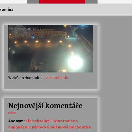
 komína
Veselí muzikanti
30. 7. 2026
Votavžatský ploty
23. 7. 2026
WebCam Humpolec -
více pohledů
Ozvěny prázdnin
14. 7. 2026
Nejnovější komentáře
Petr Adamec – Malovaný svět
30. 6. 2026
Anonym
:
Fleischsalat – Wurstsalat s
majonézou: německá salámová pochoutka