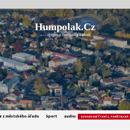
Humpolak.cz
. . . . . nejen o Humpolci a okolí
e z městského úřadu
Sport
audio:
SOUSEDSKÉ ČTENÍ-L. PAMĚTNICKÁ: 