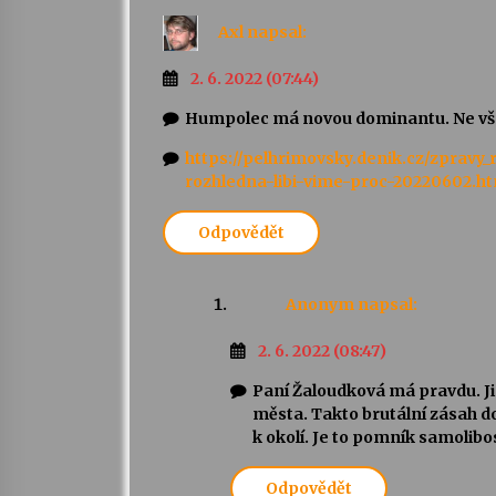
Axl
napsal:
2. 6. 2022 (07:44)
Humpolec má novou dominantu. Ne všem
https://pelhrimovsky.denik.cz/zpra
rozhledna-libi-vime-proc-20220602.h
Odpovědět
Anonym
napsal:
2. 6. 2022 (08:47)
Paní Žaloudková má pravdu. Jin
města. Takto brutální zásah d
k okolí. Je to pomník samolibos
Odpovědět