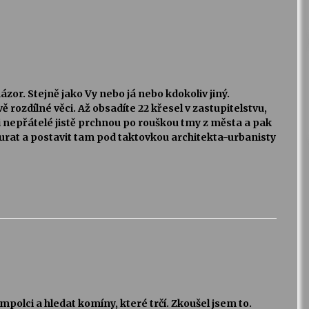
zor. Stejně jako Vy nebo já nebo kdokoliv jiný.
ě rozdílné věci. Až obsadíte 22 křesel v zastupitelstvu,
i nepřátelé jistě prchnou po rouškou tmy z města a pak
rat a postavit tam pod taktovkou architekta-urbanisty
mpolci a hledat komíny, které trčí. Zkoušel jsem to.