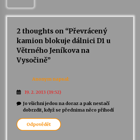
2 thoughts on “
Převrácený
kamion blokuje dálnici D1 u
Větrného Jeníkova na
Vysočině
”
Anonym
napsal:
19. 2. 2013 (19:52)
Jo všichni jedou na doraz a pak nestačí
dobrzdit, když se přednima něco přihodí
Odpovědět