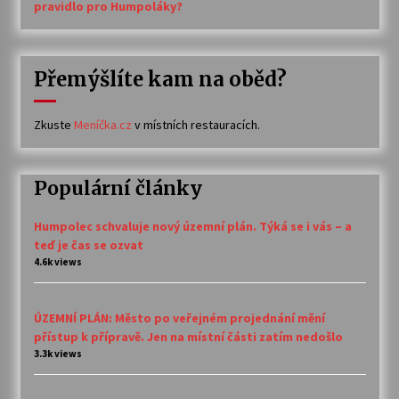
pravidlo pro Humpoláky?
Přemýšlíte kam na oběd?
Zkuste
Meníčka.cz
v místních restauracích.
Populární články
Humpolec schvaluje nový územní plán. Týká se i vás – a
teď je čas se ozvat
4.6k views
ÚZEMNÍ PLÁN: Město po veřejném projednání mění
přístup k přípravě. Jen na místní části zatím nedošlo
3.3k views