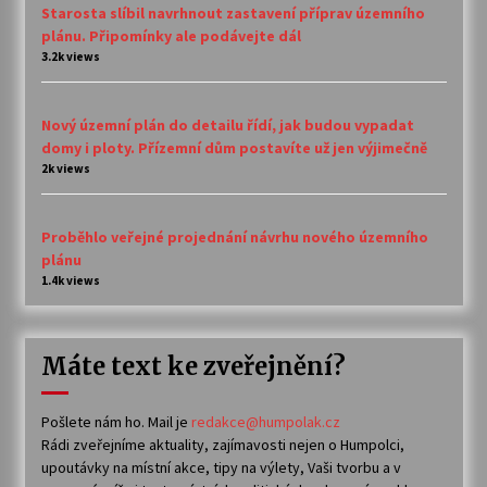
Starosta slíbil navrhnout zastavení příprav územního
plánu. Připomínky ale podávejte dál
3.2k views
Nový územní plán do detailu řídí, jak budou vypadat
domy i ploty. Přízemní dům postavíte už jen výjimečně
2k views
Proběhlo veřejné projednání návrhu nového územního
plánu
1.4k views
Máte text ke zveřejnění?
Pošlete nám ho. Mail je
redakce@humpolak.cz
Rádi zveřejníme aktuality, zajímavosti nejen o Humpolci,
upoutávky na místní akce, tipy na výlety, Vaši tvorbu a v