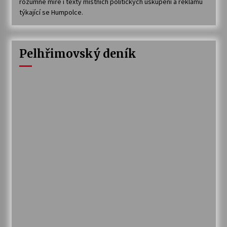
rozumné míře i texty místních politických uskupení a reklamu
týkající se Humpolce.
Pelhřimovský deník