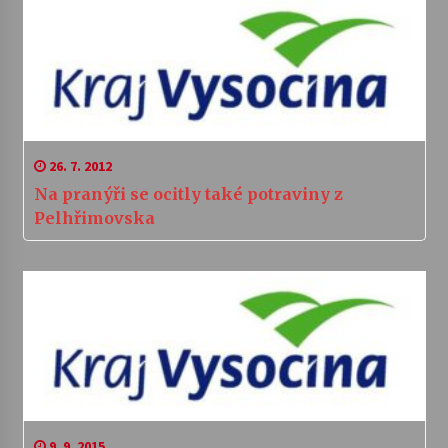
26. 7. 2012
Na pranýři se ocitly také potraviny z
Pelhřimovska
9. 9. 2015