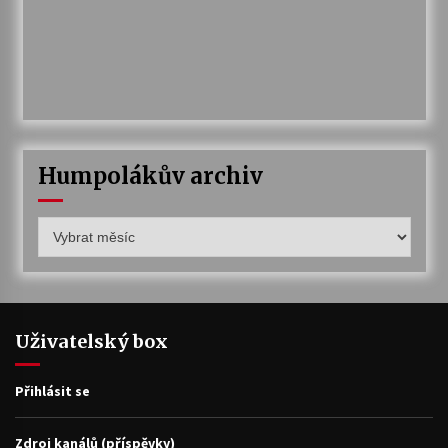
Humpolákův archiv
Humpolákův
archiv
Uživatelský box
Přihlásit se
Zdroj kanálů (příspěvky)