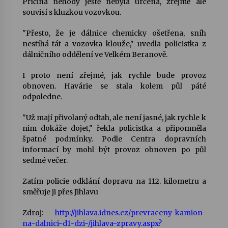
Příčina nehody ještě nebyla určena, zřejmě ale
souvisí s kluzkou vozovkou.
Votavžatský ploty
23. 7. 2026
"Přesto, že je dálnice chemicky ošetřena, sníh
nestíhá tát a vozovka klouže," uvedla policistka z
dálničního oddělení ve Velkém Beranově.
Letní koncerty ve Stromovce: Rufus Miller
I proto není zřejmé, jak rychle bude provoz
22. 7. 2026
obnoven. Havárie se stala kolem půl páté
odpoledne.
Vysočinka
"Už mají přivolaný odtah, ale není jasné, jak rychle k
17. 7. 2026
nim dokáže dojet," řekla policistka a připomněla
špatné podmínky. Podle Centra dopravních
informací by mohl být provoz obnoven po půl
sedmé večer.
Ozvěny prázdnin
14. 7. 2026
Zatím policie odklání dopravu na 112. kilometru a
směřuje ji přes Jihlavu
Za kulturou kousek za Humpolec. V Želivě ožije
Zdroj:
http://jihlava.idnes.cz/prevraceny-kamion-
odkaz Josefa Čapka
na-dalnici-d1-dzi-/jihlava-zpravy.aspx?
13. 7. 2026