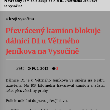
Převrácený kamion blokuje dálnici D1 u Větrného Jeníkova
na Vysočině
Letní koncerty ve Stromovce: Ars Camerata a
Sukuba Ensemble
4. 8. 2026
O kraji Vysočina
Převrácený kamion blokuje
Vernisáž výstavy Josefíny Duškové: Stávám se
kapkou
dálnici D1 u Větrného
30. 7. 2026
Jeníkova na Vysočině
Veselí muzikanti
30. 7. 2026
Petr
19. 2. 2013
2
Pozvánka na integrační festival Quijotova
šedesátka: 28. 7.–1. 8. 2026
Dálnice D1 je u Větrného Jeníkova ve směru na Prahu
28. 7. 2026
uzavřena. Na 103. kilometru havaroval kamion a zůstal
ležet přes všechny pruhy.
Letní koncerty ve Stromovce: Kolchoz a
Policie odklání dopravu přes Jihlavu.
Jenakaši
28. 7. 2026