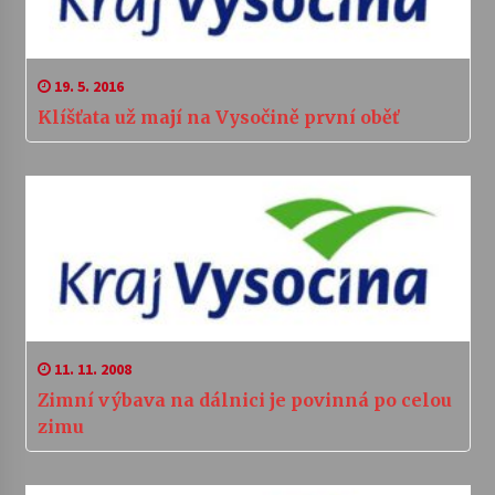
19. 5. 2016
Klíšťata už mají na Vysočině první oběť
11. 11. 2008
Zimní výbava na dálnici je povinná po celou
zimu