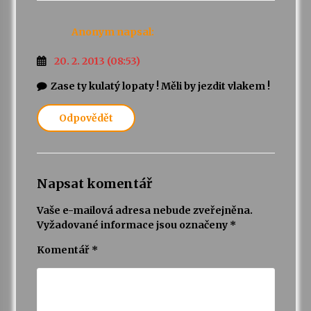
Anonym
napsal:
20. 2. 2013 (08:53)
Zase ty kulatý lopaty ! Měli by jezdit vlakem !
Odpovědět
Napsat komentář
Vaše e-mailová adresa nebude zveřejněna.
Vyžadované informace jsou označeny
*
Komentář
*