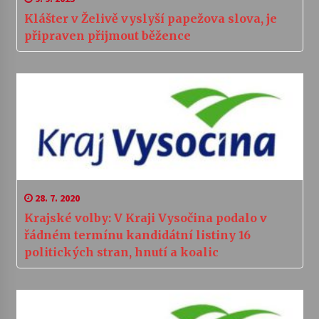
Klášter v Želivě vyslyší papežova slova, je
připraven přijmout běžence
28. 7. 2020
Krajské volby: V Kraji Vysočina podalo v
řádném termínu kandidátní listiny 16
politických stran, hnutí a koalic