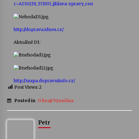
c=A130219_171933_jihlava-zpravy_cen
Varhanní recitál Michala Novenka v Klášteře
Želiv
3. 7. 2026
http://doprava.idnes.cz/
Aktuálně D1:
Petr Adamec – Malovaný svět
30. 6. 2026
http://mapa.dopravniinfo.cz/
Post Views:
2
Posted in
O kraji Vysočina
Petr