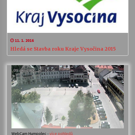
11. 1. 2016
Hledá se Stavba roku Kraje Vysočina 2015
WebCam Humpolec -
více pohledů