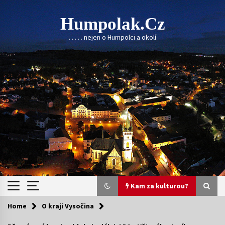
Skip
to
Humpolak.cz
content
. . . . . nejen o Humpolci a okolí
Kam za kulturou?
Home
O kraji Vysočina
Kam za kulturou?