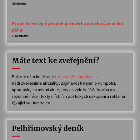
2k views
Proběhlo veřejné projednání návrhu nového územního
plánu
1.4k views
Máte text ke zveřejnění?
Pošlete nám ho. Mail je
redakce@humpolak.cz
Rádi zveřejníme aktuality, zajímavosti nejen o Humpolci,
upoutávky na místní akce, tipy na výlety, Vaši tvorbu a v
rozumné míře i texty místních politických uskupení a reklamu
týkající se Humpolce.
Pelhřimovský deník