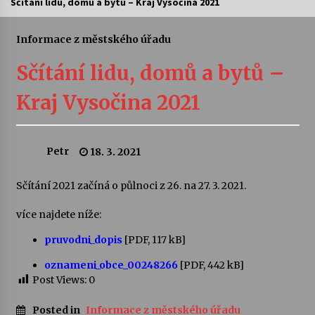
Sčítání lidu, domů a bytů – Kraj Vysočina 2021
Letní koncerty ve Stromovce: Ars Camerata a
Sukuba Ensemble
Informace z městského úřadu
4. 8. 2026
Sčítání lidu, domů a bytů –
Vernisáž výstavy Josefíny Duškové: Stávám se
Kraj Vysočina 2021
kapkou
30. 7. 2026
Petr
18. 3. 2021
Veselí muzikanti
30. 7. 2026
Sčítání 2021 začíná o půlnoci z 26. na 27. 3. 2021.
více najdete níže:
Pozvánka na integrační festival Quijotova
šedesátka: 28. 7.–1. 8. 2026
pruvodni_dopis
[PDF, 117 kB]
28. 7. 2026
oznameni_obce_00248266
[PDF, 442 kB]
Post Views:
0
Letní koncerty ve Stromovce: Kolchoz a
Jenakaši
28. 7. 2026
Posted in
Informace z městského úřadu