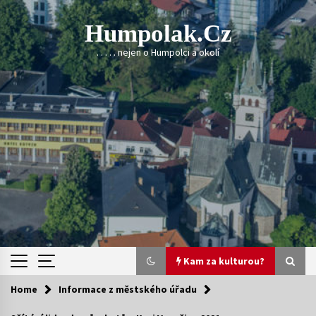
Skip
to
Humpolak.cz
content
. . . . . nejen o Humpolci a okolí
Kam za kulturou?
Home
Informace z městského úřadu
Kam za kulturou?