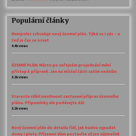
Populární články
Humpolec schvaluje nový územní plán. Týká se i vás – a
teď je čas se ozvat
4.4k views
ÚZEMNÍ PLÁN: Město po veřejném projednání mění
přístup k přípravě. Jen na místní části zatím nedošlo
3.2k views
Starosta slíbil navrhnout zastavení příprav územního
plánu. Připomínky ale podávejte dál
3.2k views
Nový územní plán do detailu řídí, jak budou vypadat
domy i ploty. Přízemní dům postavíte už jen výjimečně