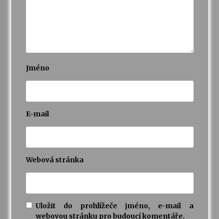
Varhanní recitál Michala Novenka v Klášteře
Želiv
3. 7. 2026
Jméno
Petr Adamec – Malovaný svět
30. 6. 2026
E-mail
Webová stránka
Uložit do prohlížeče jméno, e-mail a
webovou stránku pro budoucí komentáře.