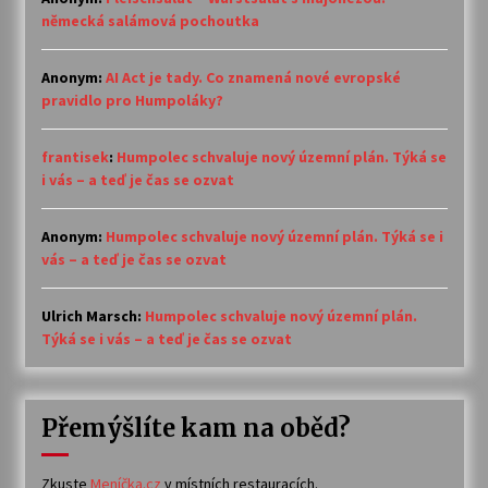
německá salámová pochoutka
Anonym
:
AI Act je tady. Co znamená nové evropské
pravidlo pro Humpoláky?
frantisek
:
Humpolec schvaluje nový územní plán. Týká se
i vás – a teď je čas se ozvat
Anonym
:
Humpolec schvaluje nový územní plán. Týká se i
vás – a teď je čas se ozvat
Ulrich Marsch
:
Humpolec schvaluje nový územní plán.
Týká se i vás – a teď je čas se ozvat
Přemýšlíte kam na oběd?
Zkuste
Meníčka.cz
v místních restauracích.