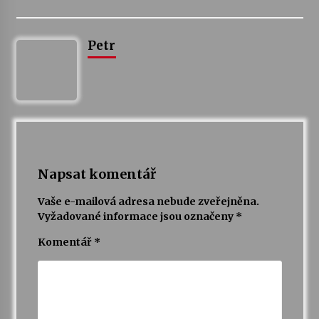
Votavžatský ploty
Petr
23. 7. 2026
Letní koncerty ve Stromovce: Rufus Miller
22. 7. 2026
Vysočinka
Napsat komentář
17. 7. 2026
Vaše e-mailová adresa nebude zveřejněna.
Vyžadované informace jsou označeny
*
Ozvěny prázdnin
14. 7. 2026
Komentář
*
Za kulturou kousek za Humpolec. V Želivě ožije
odkaz Josefa Čapka
13. 7. 2026