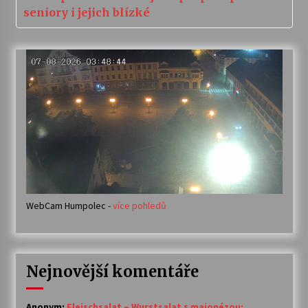
seniory i jejich blízké
WebCam Humpolec -
více pohledů
Nejnovější komentáře
Anonym
:
Fleischsalat – Wurstsalat s majonézou: