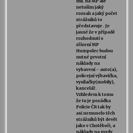
mil. na MP ale
netuším jaký
rozsah a jaký počet
strážníků to
představuje . Je
jasné že v případě
rozhodnutí o
zřízení MP
Humpolec budou
nutné prvotní
náklady na
vybavení – auto(a),
policejní výbavička,
vysílačky(mobily),
kancelář.
Vzhledem k tomu
že tu je posádka
Policie ČR tak by
asi nemuselo těch
strážníků být devět
jako v Chotěboři, a
náklady na mzdy