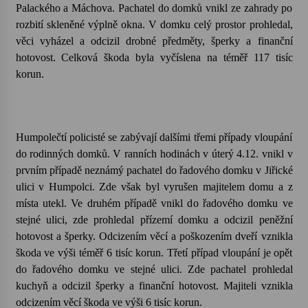
Palackého a Máchova. Pachatel do domků vnikl ze zahrady po
rozbití skleněné výplně okna. V domku celý prostor prohledal,
Votavžatský ploty
věci vyházel a odcizil drobné předměty, šperky a finanční
23. 7. 2026
hotovost. Celková škoda byla vyčíslena na téměř 117 tisíc
korun.
Letní koncerty ve Stromovce: Rufus Miller
22. 7. 2026
Humpolečtí policisté se zabývají dalšími třemi případy vloupání
do rodinných domků. V ranních hodinách v úterý 4.12. vnikl v
Vysočinka
17. 7. 2026
prvním případě neznámý pachatel do řadového domku v Jiřické
ulici v Humpolci. Zde však byl vyrušen majitelem domu a z
místa utekl. Ve druhém případě vnikl do řadového domku ve
Ozvěny prázdnin
stejné ulici, zde prohledal přízemí domku a odcizil peněžní
14. 7. 2026
hotovost a šperky. Odcizením věcí a poškozením dveří vznikla
škoda ve výši téměř 6 tisíc korun. Třetí případ vloupání je opět
do řadového domku ve stejné ulici. Zde pachatel prohledal
Za kulturou kousek za Humpolec. V Želivě ožije
kuchyň a odcizil šperky a finanční hotovost. Majiteli vznikla
odkaz Josefa Čapka
odcizením věcí škoda ve výši 6 tisíc korun.
13. 7. 2026