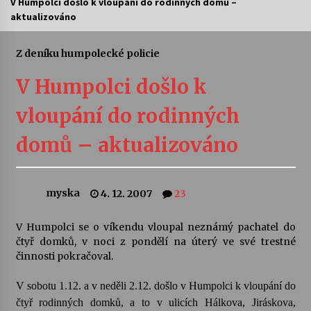
V Humpolci došlo k vloupání do rodinných domů –
aktualizováno
Letní koncerty ve Stromovce: Ars Camerata a
Sukuba Ensemble
4. 8. 2026
Z deníku humpolecké policie
V Humpolci došlo k
Vernisáž výstavy Josefíny Duškové: Stávám se
kapkou
vloupání do rodinných
30. 7. 2026
domů – aktualizováno
Veselí muzikanti
30. 7. 2026
myska
4. 12. 2007
23
Pozvánka na integrační festival Quijotova
šedesátka: 28. 7.–1. 8. 2026
V Humpolci se o víkendu vloupal neznámý pachatel do
28. 7. 2026
čtyř domků, v noci z pondělí na úterý ve své trestné
činnosti pokračoval.
Letní koncerty ve Stromovce: Kolchoz a
V sobotu 1.12. a v neděli 2.12. došlo v Humpolci k vloupání do
Jenakaši
čtyř rodinných domků, a to v ulicích Hálkova, Jiráskova,
28. 7. 2026