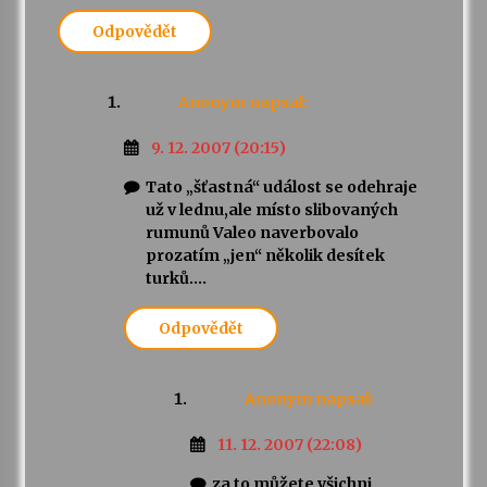
Odpovědět
Anonym
napsal:
9. 12. 2007 (20:15)
Tato „šťastná“ událost se odehraje
už v lednu,ale místo slibovaných
rumunů Valeo naverbovalo
prozatím „jen“ několik desítek
turků….
Odpovědět
Anonym
napsal:
11. 12. 2007 (22:08)
za to můžete všichni