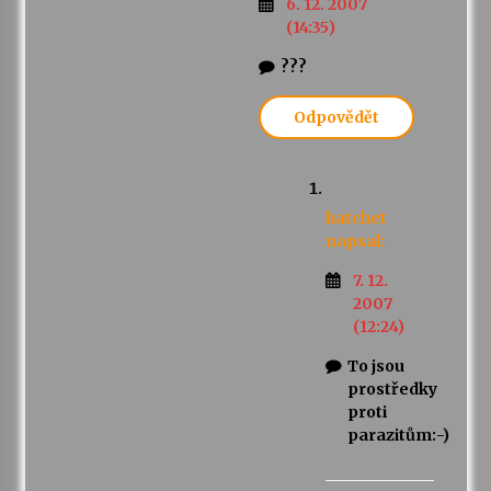
6. 12. 2007
(14:35)
???
Odpovědět
hatchet
napsal:
7. 12.
2007
(12:24)
To jsou
prostředky
proti
parazitům:-)