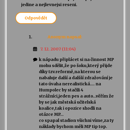
jedine a nejlevnejsi reseni.
Odpovědět
Anonym
napsal:
7. 12. 2007 (11:04)
k nápadu připlácet si na činnost MP
mohu sdělit,že po šoku,který přijde
díky tzv.reformě,na kterou se
nabaluje další a dalšší zdražování je
tato úvaha nerealistická…. na
Humpolec by stačili 4
strážníci,jeden pes a auto…věřím že
by se jak městská učitelská
koalice,tak i opozice shodli na
otázce MP…
co spapal stadion všichni víme,za ty
náklady bychom měli MP tip top.