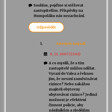
Souhlas, pojďme si stěžovat
zastupitelům. Příspěvky na
Humpoláku nás nezachrání.
Odpovědět
Anonym
napsal:
6. 12. 2007 (13:41)
A co myslíš, že s tím
zastupitelé můžou udělat.
Vyrazí do Valea a řeknou
jim, že nesmí zaměstnávat
cizince? Nebo zakážou
majiteli obytovny
ubytovávat cizince? Jediná
možnost je efektivní
činnost policie, aby
násilníkům a zlodějům