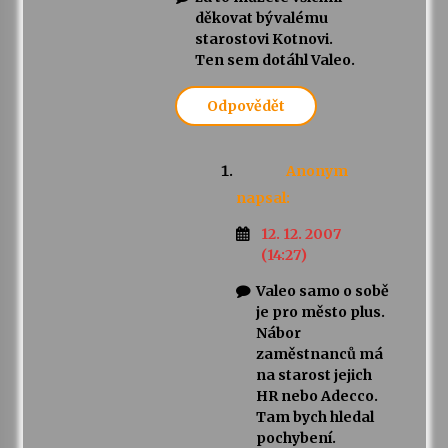
děkovat bývalému
starostovi Kotnovi.
Ten sem dotáhl Valeo.
Odpovědět
Anonym
napsal:
12. 12. 2007
(14:27)
Valeo samo o sobě
je pro město plus.
Nábor
zaměstnanců má
na starost jejich
HR nebo Adecco.
Tam bych hledal
pochybení.