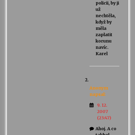
policii, by ji
už
nechtěla,
když by
měla
zaplatit
korunu
navíc.
Karel
Anonym
napsal:
9. 12.
2007
(23:47)
Ahoj. A co