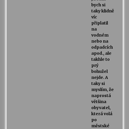
bych si
taky klidně
víc
připlatil
na
vodném
nebo na
odpadcích
apod., ale
takhle to
prý
bohužel
nejde. A
taky si
myslím, že
naprostá
většina
obyvatel,
která volá
po
městské