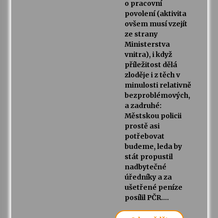
o pracovní
povolení (aktivita
ovšem musí vzejít
ze strany
Ministerstva
vnitra), i když
příležitost dělá
zloděje i z těch v
minulosti relativně
bezproblémových,
a zadruhé:
Městskou policii
prostě asi
potřebovat
budeme, leda by
stát propustil
nadbytečné
úředníky a za
ušetřené peníze
posílil PČR….