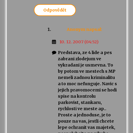
Odpovědět
Anonym
napsal:
10. 12. 2007 (04:52)
Predstava, ze 4 lide a pes
zabrani zlodejum ve
vykradani je usmevna. To
by potom ve mestech s MP
nemeli zadnou kriminalitu
a to moc nefunguje. Navic s
jejich pravomocemi se hodi
spise na kontrolu
parkovist, stankaru,
rychlosti ve meste ap..
Proste a jednoduse, je to
pouze na vas, jestli chcete
lepe ochranit vas majetek,