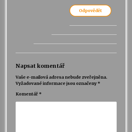
Odpovědět
Napsat komentář
Vaše e-mailová adresa nebude zveřejněna.
Vyžadované informace jsou označeny
*
Komentář
*