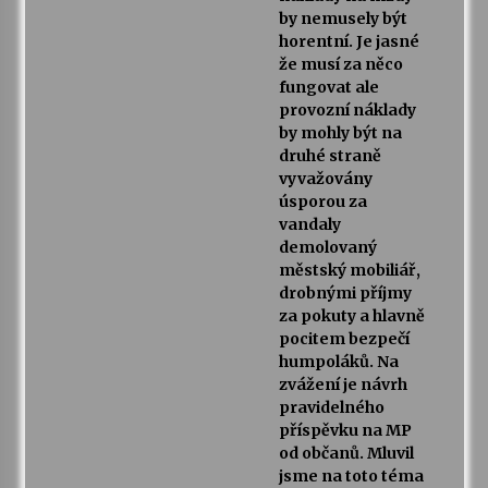
by nemusely být
horentní. Je jasné
že musí za něco
fungovat ale
provozní náklady
by mohly být na
druhé straně
vyvažovány
úsporou za
vandaly
demolovaný
městský mobiliář,
drobnými příjmy
za pokuty a hlavně
pocitem bezpečí
humpoláků. Na
zvážení je návrh
pravidelného
příspěvku na MP
od občanů. Mluvil
jsme na toto téma