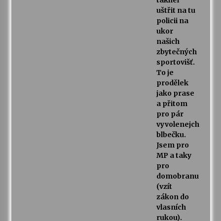
takhel
uštřit na tu
policii na
ukor
našich
zbytečných
sportovišť.
To je
prodělek
jako prase
a přitom
pro pár
vyvolenejch
blbečku.
Jsem pro
MP a taky
pro
domobranu
(vzít
zákon do
vlasních
rukou).