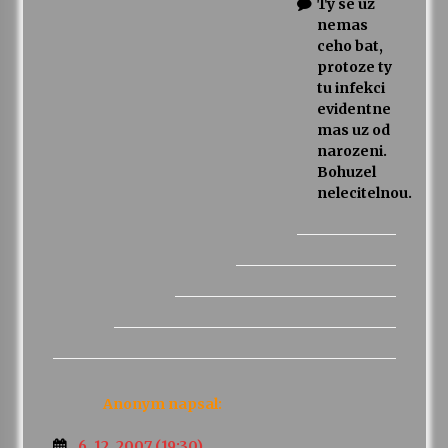
Ty se uz
nemas
ceho bat,
protoze ty
tu infekci
evidentne
mas uz od
narozeni.
Bohuzel
nelecitelnou.
Anonym
napsal:
6. 12. 2007 (19:30)