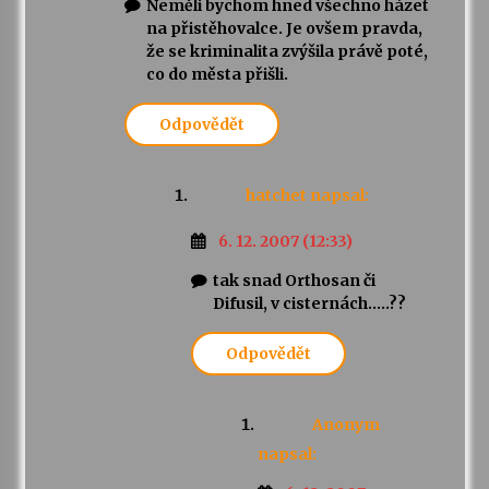
Neměli bychom hned všechno házet
na přistěhovalce. Je ovšem pravda,
že se kriminalita zvýšila právě poté,
co do města přišli.
Odpovědět
hatchet
napsal:
6. 12. 2007 (12:33)
tak snad Orthosan či
Difusil, v cisternách…..??
Odpovědět
Anonym
napsal: