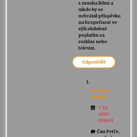
s mnoha lidmi a
nikdo by se
nebránil příspěvku
na bezpečnost ve
výši obdobné
poplatku za
rozhlas nebo
televizi.
Odpovědět
Anonym
napsal:
7. 12.
2007
(08:49)
Čau Petře,