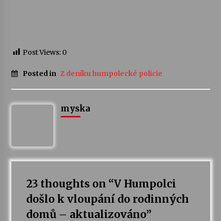
Varhanní recitál Michala Novenka v Klášteře
Želiv
3. 7. 2026
Post Views:
0
Petr Adamec – Malovaný svět
Posted in
Z deníku humpolecké policie
30. 6. 2026
myska
23 thoughts on “
V Humpolci
došlo k vloupání do rodinných
domů – aktualizováno
”