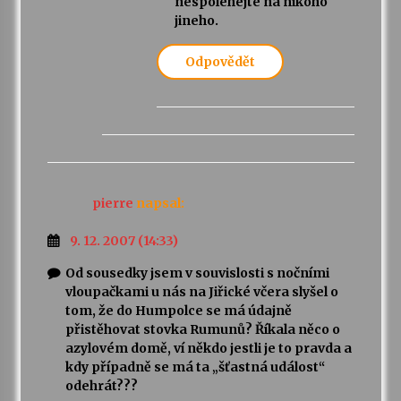
nespolehejte na nikoho
jineho.
Odpovědět
pierre
napsal:
9. 12. 2007 (14:33)
Od sousedky jsem v souvislosti s nočními
vloupačkami u nás na Jiřické včera slyšel o
tom, že do Humpolce se má údajně
přistěhovat stovka Rumunů? Říkala něco o
azylovém domě, ví někdo jestli je to pravda a
kdy případně se má ta „šťastná událost“
odehrát???