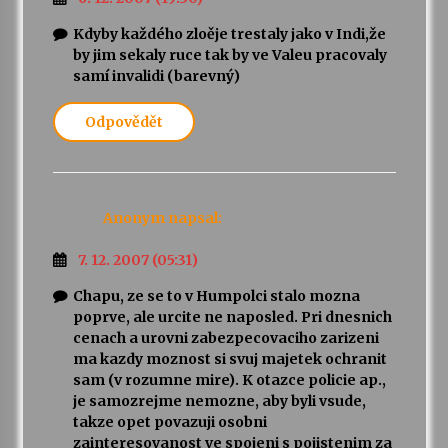
Kdyby každého zloěje trestaly jako v Indi,že
by jim sekaly ruce tak by ve Valeu pracovaly
samí invalidi (barevný)
Odpovědět
Anonym
napsal:
7. 12. 2007 (05:31)
Chapu, ze se to v Humpolci stalo mozna
poprve, ale urcite ne naposled. Pri dnesnich
cenach a urovni zabezpecovaciho zarizeni
ma kazdy moznost si svuj majetek ochranit
sam (v rozumne mire). K otazce policie ap.,
je samozrejme nemozne, aby byli vsude,
takze opet povazuji osobni
zainteresovanost ve spojeni s pojistenim za