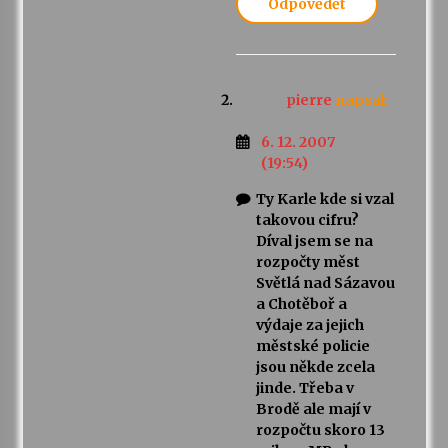
Odpovědět
pierre
napsal:
6. 12. 2007
(19:54)
Ty Karle kde si vzal
takovou cifru?
Díval jsem se na
rozpočty měst
Světlá nad Sázavou
a Chotěboř a
výdaje za jejich
městské policie
jsou někde zcela
jinde. Třeba v
Brodě ale mají v
rozpočtu skoro 13