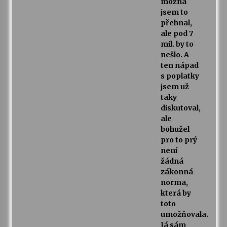
možná
jsem to
přehnal,
ale pod 7
mil. by to
nešlo. A
ten nápad
s poplatky
jsem už
taky
diskutoval,
ale
bohužel
pro to prý
není
žádná
zákonná
norma,
která by
toto
umožňovala.
Já sám