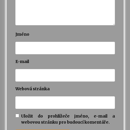
Jméno
E-mail
Webová stránka
Uložit do prohlížeče jméno, e-mail a
webovou stránku pro budoucí komentáře.