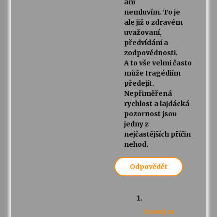
ani
nemluvím. To je
ale již o zdravém
uvažovaní,
předvídání a
zodpovědnosti.
A to vše velmi často
může tragédiím
předejít.
Nepřiměřená
rychlost a lajdácká
pozornost jsou
jedny z
nejčastějších příčin
nehod.
Odpovědět
Anonym