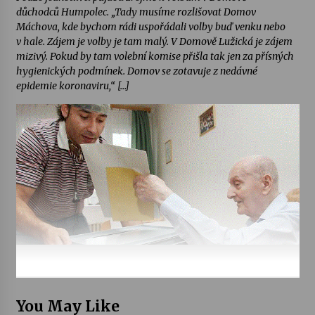
důchodců Humpolec. „Tady musíme rozlišovat Domov
Máchova, kde bychom rádi uspořádali volby buď venku nebo
v hale. Zájem je volby je tam malý. V Domově Lužická je zájem
mizivý. Pokud by tam volební komise přišla tak jen za přísných
hygienických podmínek. Domov se zotavuje z nedávné
epidemie koronaviru,“ […]
You May Like