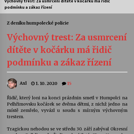
Výchovný trest: Za usmrcení dítěte v kočárku má řidič
podmínku a zákaz řízení
Letní koncerty ve Stromovce: Ars Camerata a
Sukuba Ensemble
4. 8. 2026
Z deníku humpolecké policie
Výchovný trest: Za usmrcení
Vernisáž výstavy Josefíny Duškové: Stávám se
kapkou
dítěte v kočárku má řidič
30. 7. 2026
podmínku a zákaz řízení
Veselí muzikanti
30. 7. 2026
Axl
1. 10. 2020
15
Pozvánka na integrační festival Quijotova
šedesátka: 28. 7.–1. 8. 2026
Řidič, který loni na konci prázdnin smetl v Humpolci na
28. 7. 2026
Pelhřimovsku kočárek se dvěma dětmi, z nichž jedno na
místě zemřelo, vyvázl u soudu s mírným výchovným
trestem.
Letní koncerty ve Stromovce: Kolchoz a
Jenakaši
Tragickou nehodou se ve středu 30. září zabýval Okresní
28. 7. 2026