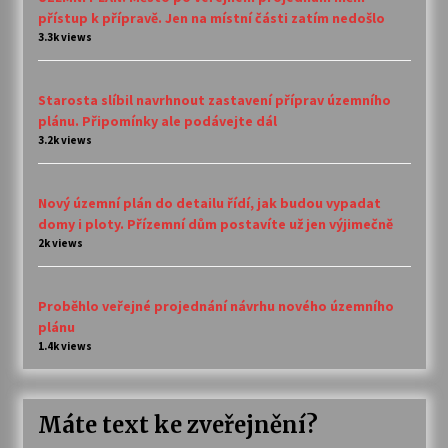
přístup k přípravě. Jen na místní části zatím nedošlo
3.3k views
Starosta slíbil navrhnout zastavení příprav územního
plánu. Připomínky ale podávejte dál
3.2k views
Nový územní plán do detailu řídí, jak budou vypadat
domy i ploty. Přízemní dům postavíte už jen výjimečně
2k views
Proběhlo veřejné projednání návrhu nového územního
plánu
1.4k views
Máte text ke zveřejnění?