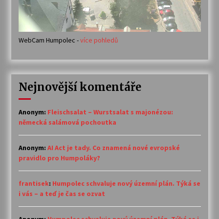
WebCam Humpolec -
více pohledů
Nejnovější komentáře
Anonym
:
Fleischsalat – Wurstsalat s majonézou:
německá salámová pochoutka
Anonym
:
AI Act je tady. Co znamená nové evropské
pravidlo pro Humpoláky?
frantisek
:
Humpolec schvaluje nový územní plán. Týká se
i vás – a teď je čas se ozvat