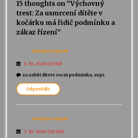
15 thoughts on “
Výchovný
trest: Za usmrcení dítěte v
Varhanní recitál Michala Novenka v Klášteře
Želiv
kočárku má řidič podmínku a
3. 7. 2026
zákaz řízení
”
Petr Adamec – Malovaný svět
30. 6. 2026
Anonym
napsal:
1. 10. 2020 (13:30)
za zabiti ditete rocni podminka, supr.
Odpovědět
Anonym
napsal:
1. 10. 2020 (20:00)