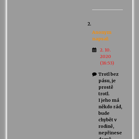
Anonym
napsal:
2. 10.
2020
(16:53)
Trotl bez
pásu, je
prostě
trotl.
I jeho má
někdo rád,
bude
chybět v
rodině,
nepřinese