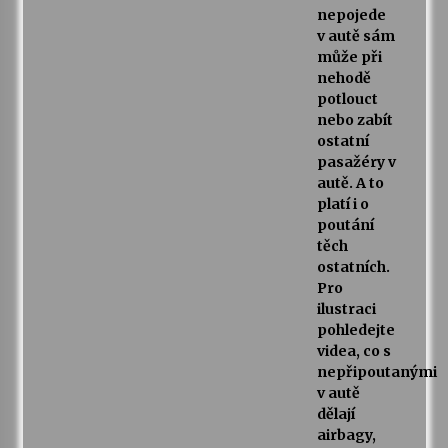
nepojede
v autě sám
může při
nehodě
potlouct
nebo zabít
ostatní
pasažéry v
autě. A to
platí i o
poutání
těch
ostatních.
Pro
ilustraci
pohledejte
videa, co s
nepřipoutanými
v autě
dělají
airbagy,