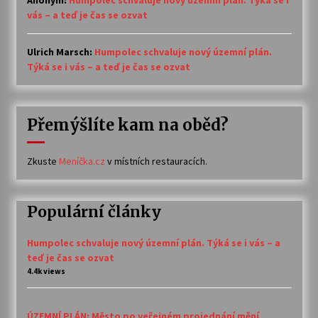
Anonym
:
Humpolec schvaluje nový územní plán. Týká se i
vás – a teď je čas se ozvat
Ulrich Marsch
:
Humpolec schvaluje nový územní plán.
Týká se i vás – a teď je čas se ozvat
Přemýšlíte kam na oběd?
Zkuste
Meníčka.cz
v místních restauracích.
Populární články
Humpolec schvaluje nový územní plán. Týká se i vás – a
teď je čas se ozvat
4.4k views
ÚZEMNÍ PLÁN: Město po veřejném projednání mění