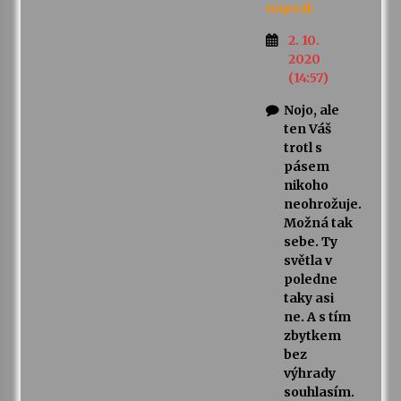
napsal:
2. 10.
2020
(14:57)
Nojo, ale
ten Váš
trotl s
pásem
nikoho
neohrožuje.
Možná tak
sebe. Ty
světla v
poledne
taky asi
ne. A s tím
zbytkem
bez
výhrady
souhlasím.