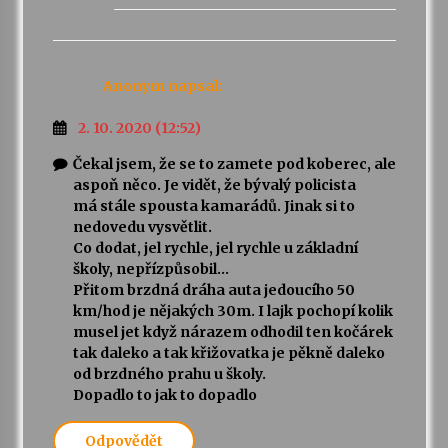
Anonym
napsal:
2. 10. 2020 (12:52)
Čekal jsem, že se to zamete pod koberec, ale
aspoň něco. Je vidět, že bývalý policista
má stále spousta kamarádů. Jinak si to
nedovedu vysvětlit.
Co dodat, jel rychle, jel rychle u základní
školy, nepřízpůsobil…
Přitom brzdná dráha auta jedoucího 50
km/hod je nějakých 30m. I lajk pochopí kolik
musel jet když nárazem odhodil ten kočárek
tak daleko a tak křižovatka je pěkně daleko
od brzdného prahu u školy.
Dopadlo to jak to dopadlo
Odpovědět