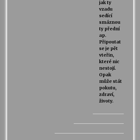
jak ty
vzadu
sedící
smáznou
ty přední
ap.
Připoutat
se je pět
vteřin,
které nic
nestojí.
Opak
může stát
pokutu,
zdraví,
životy.