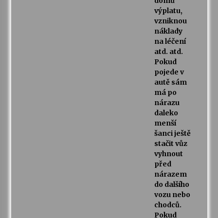
domů
výplatu,
vzniknou
náklady
na léčení
atd. atd.
Pokud
pojede v
autě sám
má po
nárazu
daleko
menší
šanci ještě
stačit vůz
vyhnout
před
nárazem
do dalšího
vozu nebo
chodců.
Pokud