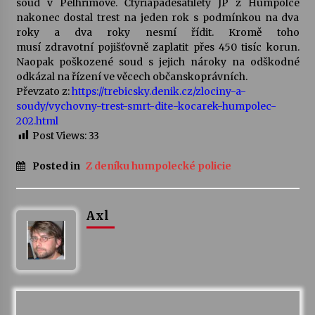
soud v Pelhřimově. Čtyřiapadesátiletý JP z Humpolce
nakonec dostal trest na jeden rok s podmínkou na dva
Votavžatský ploty
roky a dva roky nesmí řídit. Kromě toho
23. 7. 2026
musí zdravotní pojišťovně zaplatit přes 450 tisíc korun.
Naopak poškozené soud s jejich nároky na odškodné
odkázal na řízení ve věcech občanskoprávních.
Převzato z:
https://trebicsky.denik.cz/zlociny-a-
Letní koncerty ve Stromovce: Rufus Miller
soudy/vychovny-trest-smrt-dite-kocarek-humpolec-
22. 7. 2026
202.html
Post Views:
33
Vysočinka
Posted in
Z deníku humpolecké policie
17. 7. 2026
Axl
Ozvěny prázdnin
14. 7. 2026
Za kulturou kousek za Humpolec. V Želivě ožije
odkaz Josefa Čapka
13. 7. 2026