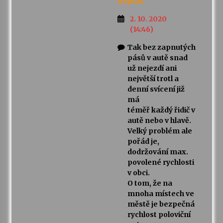
napsal:
2. 10. 2020
(14:46)
Tak bez zapnutých
pásů v autě snad
už nejezdí ani
největší trotl a
denní svícení již
má
téměř každý řidič v
autě nebo v hlavě.
Velký problém ale
pořád je,
dodržování max.
povolené rychlosti
v obci.
O tom, že na
mnoha místech ve
městě je bezpečná
rychlost poloviční