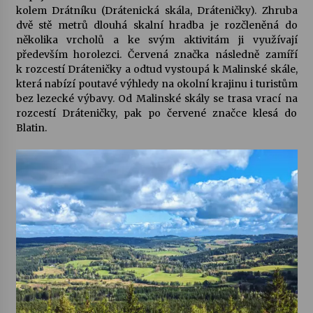
kolem
Drátníku
(Drátenická skála, Dráteničky). Zhruba
dvě stě metrů dlouhá skalní hradba je rozčleněná do
několika vrcholů a ke svým aktivitám ji využívají
především horolezci. Červená značka následně zamíří
k rozcestí Dráteničky a odtud vystoupá k
Malinské skále
,
která nabízí poutavé výhledy na okolní krajinu i turistům
bez lezecké výbavy. Od Malinské skály se trasa vrací na
rozcestí Dráteničky, pak po červené značce klesá do
Blatin.