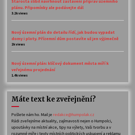
Starosta slíbil navrhnout zastavení příprav územního
plánu. Připomínky ale podávejte dál
3.2k views
Nový územní plán do detailu řídí, jak budou vypadat
domy i ploty. Přízemní dům postavíte už jen výjimečně
2k views
Nový územní plán: klíčový dokument města míří k
veřejnému projednání
1.4k views
Máte text ke zveřejnění?
Pošlete nám ho. Mail je
redakce@humpolak.cz
Rádi zveřejníme aktuality, zajímavosti nejen o Humpolci,
upoutávky na místní akce, tipy na výlety, Vaši tvorbu a v
rozumné míře i texty místních politických uskupení a reklamu