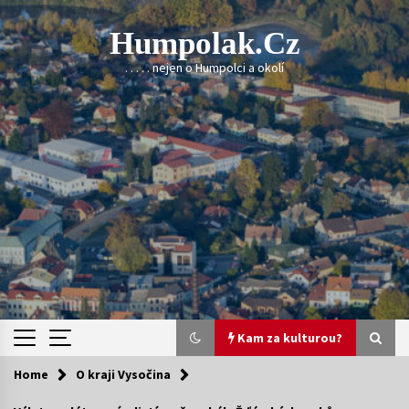
Skip
to
Humpolak.cz
content
. . . . . nejen o Humpolci a okolí
Kam za kulturou?
Home
O kraji Vysočina
Kam za kulturou?