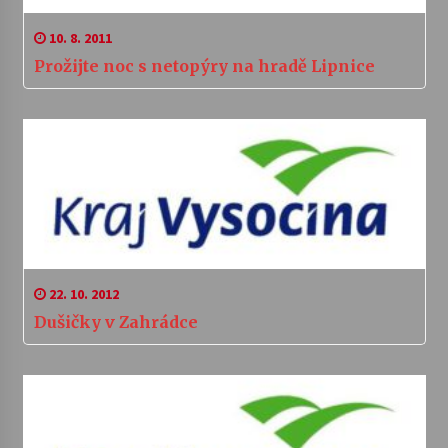
10. 8. 2011
Prožijte noc s netopýry na hradě Lipnice
22. 10. 2012
Dušičky v Zahrádce