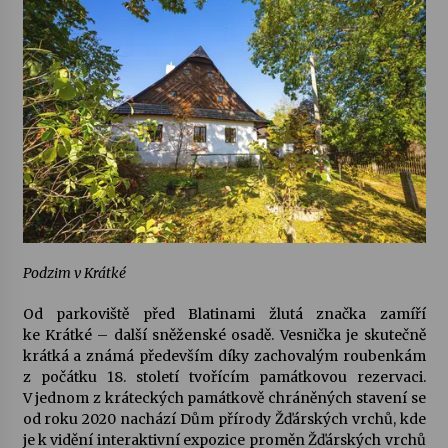
Podzim v Krátké
Od parkoviště před Blatinami žlutá značka zamíří
ke
Krátké
– další sněženské osadě. Vesnička je skutečně
krátká a známá především díky zachovalým roubenkám
z počátku 18. století tvořícím památkovou rezervaci.
V jednom z kráteckých památkově chráněných stavení se
od roku 2020 nachází
Dům přírody Žďárských vrchů
, kde
je k vidění interaktivní expozice proměn Žďárských vrchů