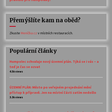
Přemýšlíte kam na oběd?
Zkuste
Meníčka.cz
v místních restauracích.
Populární články
Humpolec schvaluje nový územní plán. Týká se i vás – a
teď je čas se ozvat
4.5k views
ÚZEMNÍ PLÁN: Město po veřejném projednání mění
přístup k přípravě. Jen na místní části zatím nedošlo
3.3k views