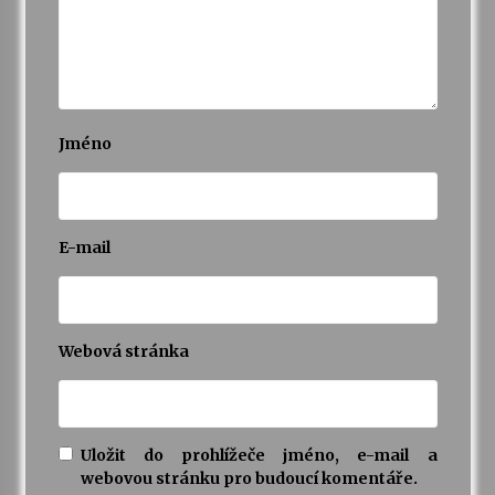
Jméno
E-mail
Webová stránka
Uložit do prohlížeče jméno, e-mail a
webovou stránku pro budoucí komentáře.