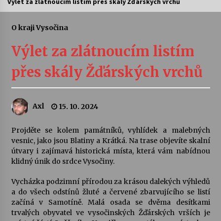
Výlet za zlátnoucím listím přes skály Žďárských vrchů
Letní koncerty ve Stromovce: Ars Camerata a
Sukuba Ensemble
O kraji Vysočina
4. 8. 2026
Výlet za zlátnoucím listím
Vernisáž výstavy Josefíny Duškové: Stávám se
přes skály Žďárských vrchů
kapkou
30. 7. 2026
Axl
15. 10. 2024
Veselí muzikanti
30. 7. 2026
Projděte se kolem památníků, vyhlídek a malebných
vesnic, jako jsou Blatiny a Krátká. Na trase objevíte skalní
útvary i zajímavá historická místa, která vám nabídnou
Pozvánka na integrační festival Quijotova
šedesátka: 28. 7.–1. 8. 2026
klidný únik do srdce Vysočiny.
28. 7. 2026
Vycházka podzimní přírodou za krásou dalekých výhledů
a do všech odstínů žluté a červené zbarvujícího se listí
Letní koncerty ve Stromovce: Kolchoz a
začíná v
Samotíně
. Malá osada se dvěma desítkami
Jenakaši
trvalých obyvatel ve vysočinských Žďárských vrších je
28. 7. 2026