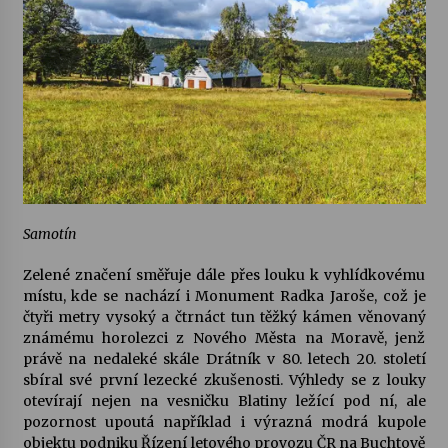
Varhanní recitál Michala Novenka v Klášteře
Želiv
3. 7. 2026
Petr Adamec – Malovaný svět
30. 6. 2026
Samotín
Zelené značení směřuje dále přes louku k vyhlídkovému
místu, kde se nachází i
Monument Radka Jaroše
, což je
čtyři metry vysoký a čtrnáct tun těžký kámen věnovaný
známému horolezci z Nového Města na Moravě, jenž
právě na nedaleké skále Drátník v 80. letech 20. století
sbíral své první lezecké zkušenosti. Výhledy se z louky
otevírají nejen na vesničku Blatiny ležící pod ní, ale
pozornost upoutá například i výrazná modrá kupole
objektu podniku Řízení letového provozu ČR na Buchtově