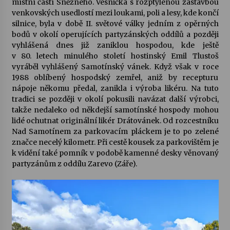
místní částí Sněžného. Vesnička s rozptýlenou zástavbou
venkovských usedlostí mezi loukami, poli a lesy, kde končí
Votavžatský ploty
silnice, byla v době II. světové války jedním z opěrných
23. 7. 2026
bodů v okolí operujících partyzánských oddílů a později
vyhlášená dnes již zaniklou hospodou, kde ještě
v 80. letech minulého století hostinský Emil Tlustoš
vyráběl vyhlášený
Samotínský vánek
. Když však v roce
Letní koncerty ve Stromovce: Rufus Miller
1988 oblíbený hospodský zemřel, aniž by recepturu
22. 7. 2026
nápoje někomu předal, zanikla i výroba likéru. Na tuto
tradici se později v okolí pokusili navázat další výrobci,
takže nedaleko od někdejší samotínské hospody mohou
Vysočinka
lidé ochutnat originální likér
Drátovánek
. Od rozcestníku
17. 7. 2026
Nad Samotínem za parkovacím pláckem je to po zelené
značce necelý kilometr. Při cestě kousek za parkovištěm je
k vidění také pomník v podobě kamenné desky věnovaný
Ozvěny prázdnin
partyzánům z oddílu Zarevo (Záře).
14. 7. 2026
Za kulturou kousek za Humpolec. V Želivě ožije
odkaz Josefa Čapka
13. 7. 2026