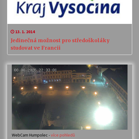
13. 1. 2014
Jedinečná možnost pro středoškoláky
studovat ve Francii
WebCam Humpolec -
více pohledů