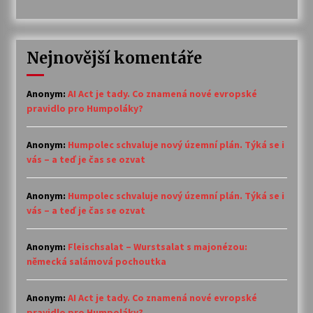
Nejnovější komentáře
Anonym
:
AI Act je tady. Co znamená nové evropské
pravidlo pro Humpoláky?
Anonym
:
Humpolec schvaluje nový územní plán. Týká se i
vás – a teď je čas se ozvat
Anonym
:
Humpolec schvaluje nový územní plán. Týká se i
vás – a teď je čas se ozvat
Anonym
:
Fleischsalat – Wurstsalat s majonézou:
německá salámová pochoutka
Anonym
:
AI Act je tady. Co znamená nové evropské
pravidlo pro Humpoláky?