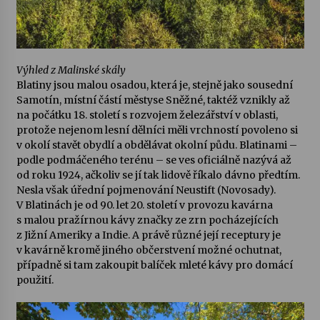
Výhled z Malinské skály
Blatiny
jsou malou osadou, která je, stejně jako sousední
Samotín, místní částí městyse Sněžné, taktéž vznikly až
na počátku 18. století s rozvojem železářství v oblasti,
protože nejenom lesní dělníci měli vrchností povoleno si
v okolí stavět obydlí a obdělávat okolní půdu. Blatinami –
podle podmáčeného terénu – se ves oficiálně nazývá až
od roku 1924, ačkoliv se jí tak lidově říkalo dávno předtím.
Nesla však úřední pojmenování Neustift (Novosady).
V Blatinách je od 90. let 20. století v provozu kavárna
s malou pražírnou kávy značky ze zrn pocházejících
z Jižní Ameriky a Indie. A právě různé její receptury je
v kavárně kromě jiného občerstvení možné ochutnat,
případně si tam zakoupit balíček mleté kávy pro domácí
použití.