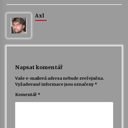
Axl
Napsat komentář
Vaše e-mailová adresa nebude zveřejněna.
Vyžadované informace jsou označeny
*
Komentář
*