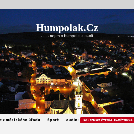
Humpolak.cz
. . . . . nejen o Humpolci a okolí
e z městského úřadu
Sport
audio:
SOUSEDSKÉ ČTENÍ-L. PAMĚTNICKÁ: 