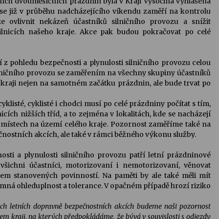
ních dvouměsíčních prázdnin byla v Kraji Vysočina vyhlášena
 se již v průběhu nadcházejícího víkendu zaměří na kontrolu
e ovlivnit nekázeň účastníků silničního provozu a snížit
ilnicích našeho kraje. Akce pak budou pokračovat po celé
jí z pohledu bezpečnosti a plynulosti silničního provozu celou
ilničního provozu se zaměřením na všechny skupiny účastníků
 kraji nejen na samotném začátku prázdnin, ale bude trvat po
klisté, cyklisté i chodci musí po celé prázdniny počítat s tím,
nicích nižších tříd, a to zejména v lokalitách, kde se nacházejí
ích místech na území celého kraje. Pozornost zaměříme také na
ečnostních akcích, ale také v rámci běžného výkonu služby.
sti a plynulosti silničního provozu patří letní prázdninové
 všichni účastníci, motorizovaní i nemotorizovaní, věnovat
m stanovených povinností. Na paměti by ale také měli mít
jemná ohleduplnost a tolerance. V opačném případě hrozí riziko
h letních dopravně bezpečnostních akcích budeme naši pozornost
m kraji, na kterých předpokládáme, že bývá v souvislosti s odjezdy