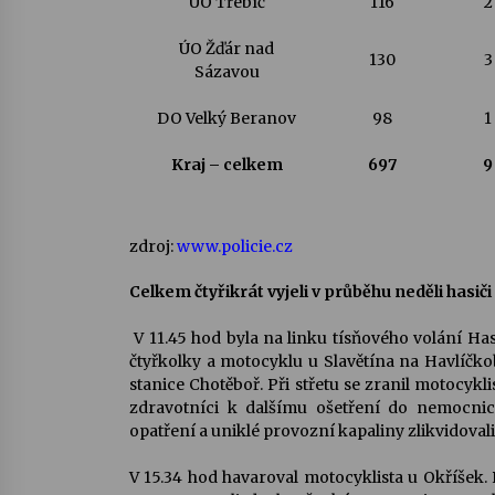
ÚO Třebíč
116
2
ÚO Žďár nad
130
3
Sázavou
DO Velký Beranov
98
1
Kraj – celkem
697
9
zdroj:
www.policie.cz
Celkem čtyřikrát vyjeli v průběhu neděli hasi
V 11.45 hod byla na linku tísňového volání H
čtyřkolky a motocyklu u Slavětína na Havlíčko
stanice Chotěboř. Při střetu se zranil motocykl
zdravotníci k dalšímu ošetření do nemocnice
opatření a uniklé provozní kapaliny zlikvidova
V 15.34 hod havaroval motocyklista u Okříšek. 