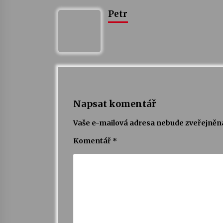
Petr
Napsat komentář
Vaše e-mailová adresa nebude zveřejněn
Komentář
*