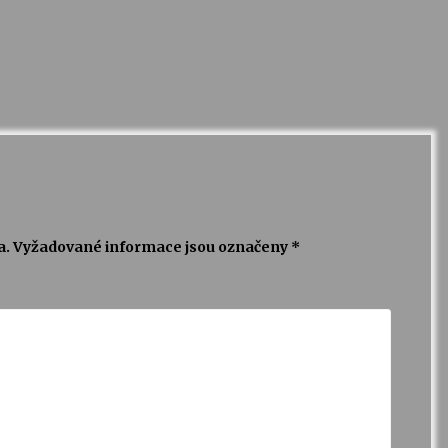
a.
Vyžadované informace jsou označeny
*