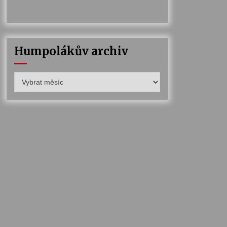
Humpolákův archiv
Humpolákův
archiv