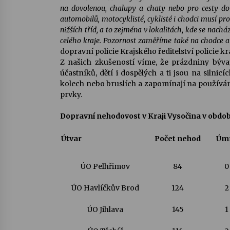
na dovolenou, chalupy a chaty nebo pro cesty do 
automobilů, motocyklisté, cyklisté i chodci musí prot
nižších tříd, a to zejména v lokalitách, kde se nachá
celého kraje. Pozornost zaměříme také na chodce a 
dopravní policie Krajského ředitelství policie kr
Z našich zkušeností víme, že prázdniny býv
účastníků, dětí i dospělých a ti jsou na silnic
kolech nebo bruslích a zapomínají na používání
prvky.
Dopravní nehodovost v Kraji Vysočina v období
Útvar
Počet nehod
Úmr
ÚO Pelhřimov
84
0
ÚO Havlíčkův Brod
124
2
ÚO Jihlava
145
1