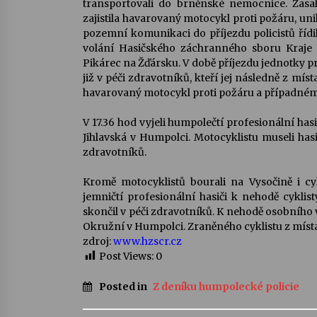
transportovali do brněnské nemocnice. Zasah
zajistila havarovaný motocykl proti požáru, un
pozemní komunikaci do příjezdu policistů řídil
volání Hasičského záchranného sboru Kraje 
Pikárec na Žďársku. V době příjezdu jednotky p
již v péči zdravotníků, kteří jej následně z mís
havarovaný motocykl proti požáru a případném
V 17.36 hod vyjeli humpolečtí profesionální ha
Jihlavská v Humpolci. Motocyklistu museli has
zdravotníků.
Kromě motocyklistů bourali na Vysočině i cy
jemničtí profesionální hasiči k nehodě cyklis
skončil v péči zdravotníků. K nehodě osobního v
Okružní v Humpolci. Zraněného cyklistu z míst
zdroj:
www.hzscr.cz
Post Views:
0
Posted in
Z deníku humpolecké policie