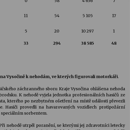
0
58
4 636
7
11
54
5 105
17
5
20
10 297
1
33
294
38 585
48
či na Vysočině k nehodám, ve kterých figurovali motorkáři
.
asičského záchranného sboru Kraje Vysočina ohlášena nehoda
brodsku. K nehodě vyjela jednotka profesionálních hasičů ze
ista, kterého po nezbytném ošetření na místě události převezli
. Hasiči provedli na havarovaných vozidlech protipožární
li speciálním sorbentem.
Při nehodě utrpěl poranění, se kterými jej zdravotníci letecky