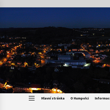
Skip
to
content
Hlavní stránka
O Humpolci
Informac