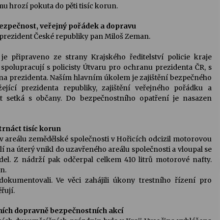
u hrozí pokuta do pěti tisíc korun.
bezpečnost, veřejný pořádek a dopravu
í prezident České republiky pan Miloš Zeman.
e připraveno ze strany Krajského ředitelství policie kraje
 spolupracují s policisty Útvaru pro ochranu prezidenta ČR, s
na prezidenta. Naším hlavním úkolem je zajištění bezpečného
jící prezidenta republiky, zajištění veřejného pořádku a
t setká s občany. Do bezpečnostního opatření je nasazen
rnáct tisíc korun
ý v areálu zemědělské společnosti v Hořicích odcizil motorovou
lí na úterý vnikl do uzavřeného areálu společnosti a vloupal se
el. Z nádrží pak odčerpal celkem 410 litrů motorové nafty.
n.
dokumentovali. Ve věci zahájili úkony trestního řízení pro
řují.
etních dopravně bezpečnostních akcí