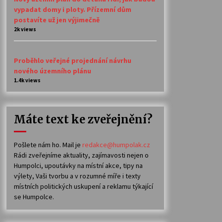
vypadat domy i ploty. Přízemní dům
postavíte už jen výjimečně
2k views
Proběhlo veřejné projednání návrhu
nového územního plánu
1.4k views
Máte text ke zveřejnění?
Pošlete nám ho. Mail je
redakce@humpolak.cz
Rádi zveřejníme aktuality, zajímavosti nejen o
Humpolci, upoutávky na místní akce, tipy na
výlety, Vaši tvorbu a v rozumné míře i texty
místních politických uskupení a reklamu týkající
se Humpolce.