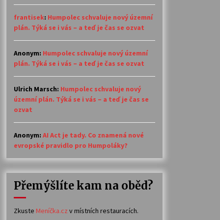
frantisek
:
Humpolec schvaluje nový územní
plán. Týká se i vás – a teď je čas se ozvat
Anonym
:
Humpolec schvaluje nový územní
plán. Týká se i vás – a teď je čas se ozvat
Ulrich Marsch
:
Humpolec schvaluje nový
územní plán. Týká se i vás – a teď je čas se
ozvat
Anonym
:
AI Act je tady. Co znamená nové
evropské pravidlo pro Humpoláky?
Přemýšlíte kam na oběd?
Zkuste
Meníčka.cz
v místních restauracích.