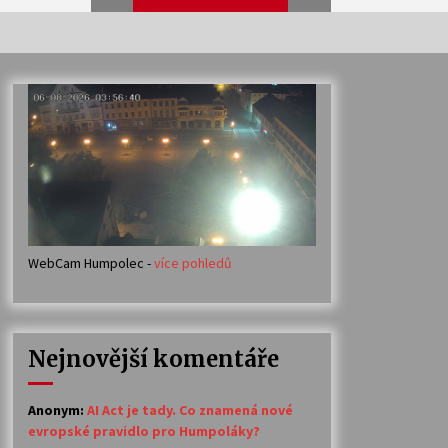
Veselí muzikanti
30. 7. 2026
Votavžatský ploty
23. 7. 2026
WebCam Humpolec -
více pohledů
Ozvěny prázdnin
14. 7. 2026
Nejnovější komentáře
Petr Adamec – Malovaný svět
30. 6. 2026
Anonym
:
AI Act je tady. Co znamená nové
evropské pravidlo pro Humpoláky?