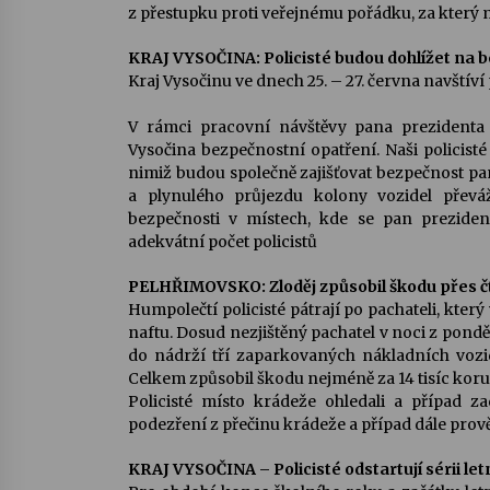
z přestupku proti veřejnému pořádku, za který m
KRAJ VYSOČINA: Policisté budou dohlížet na 
Kraj Vysočinu ve dnech 25. – 27. června navštív
V rámci pracovní návštěvy pana prezidenta j
Vysočina bezpečnostní opatření. Naši policisté
nimiž budou společně zajišťovat bezpečnost pa
a plynulého průjezdu kolony vozidel převáže
bezpečnosti v místech, kde se pan preziden
adekvátní počet policistů
PELHŘIMOVSKO: Zloděj způsobil škodu přes čt
Humpolečtí policisté pátrají po pachateli, kter
naftu. Dosud nezjištěný pachatel v noci z pondě
do nádrží tří zaparkovaných nákladních vozid
Celkem způsobil škodu nejméně za 14 tisíc koru
Policisté místo krádeže ohledali a případ za
podezření z přečinu krádeže a případ dále prově
KRAJ VYSOČINA – Policisté odstartují sérii l