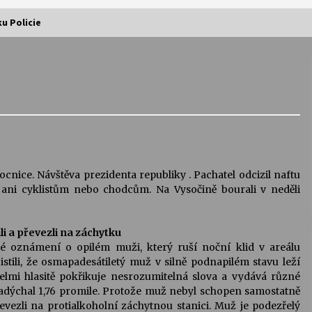
ku Policie
Vernisáž výstavy Josefíny Duškové:
Stávám se kapkou
30. 7. 2026
Letní koncerty ve Stromovce:
Kolchoz a Jenakaši
28. 7. 2026
nice. Návštěva prezidenta republiky . Pachatel odcizil naftu
 ani cyklistům nebo chodcům. Na Vysočině bourali v neděli
s
Vysočinka
17. 7. 2026
i a převezli na záchytku
isté oznámení o opilém muži, který ruší noční klid v areálu
stili, že osmapadesátiletý muž v silně podnapilém stavu leží
V
Varhanní recitál Michala Novenka v
mi hlasitě pokřikuje nesrozumitelná slova a vydává různé
Klášteře Želiv
adýchal 1,76 promile. Protože muž nebyl schopen samostatně
3. 7. 2026
převezli na protialkoholní záchytnou stanici. Muž je podezřelý