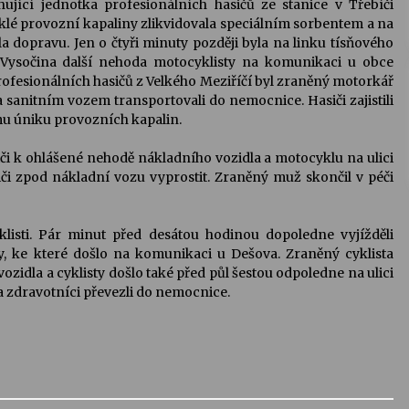
ující jednotka profesionálních hasičů ze stanice v Třebíči
iklé provozní kapaliny zlikvidovala speciálním sorbentem a na
a dopravu. Jen o čtyři minuty později byla na linku tísňového
Vysočina další nehoda motocyklisty na komunikaci u obce
rofesionálních hasičů z Velkého Meziříčí byl zraněný motorkář
ta sanitním vozem transportovali do nemocnice. Hasiči zajistili
u úniku provozních kapalin.
siči k ohlášené nehodě nákladního vozidla a motocyklu na ulici
iči zpod nákladní vozu vyprostit. Zraněný muž skončil v péči
klisti. Pár minut před desátou hodinou dopoledne vyjížděli
ty, ke které došlo na komunikaci u Dešova. Zraněný cyklista
ozidla a cyklisty došlo také před půl šestou odpoledne na ulici
a zdravotníci převezli do nemocnice.