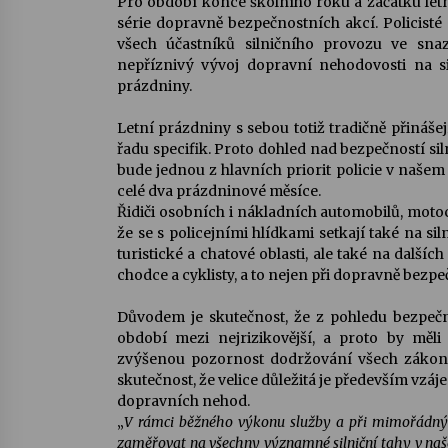
Pro období konce školního roku a začátku let
série dopravně bezpečnostních akcí. Policisté
všech účastníků silničního provozu ve snaz
nepříznivý vývoj dopravní nehodovosti na s
prázdniny.
Letní prázdniny s sebou totiž tradičně přináše
řadu specifik. Proto dohled nad bezpečností s
bude jednou z hlavních priorit policie v našem
celé dva prázdninové měsíce.
Řidiči osobních i nákladních automobilů, motocy
že se s policejními hlídkami setkají také na sil
turistické a chatové oblasti, ale také na dalš
chodce a cyklisty, a to nejen při dopravně bezp
Důvodem je skutečnost, že z pohledu bezpečno
období mezi nejrizikovější, a proto by měli
zvýšenou pozornost dodržování všech zákone
skutečnost, že velice důležitá je především vzá
dopravních nehod.
„
V rámci běžného výkonu služby a při mimořádnýc
zaměřovat na všechny významné silniční tahy v naše