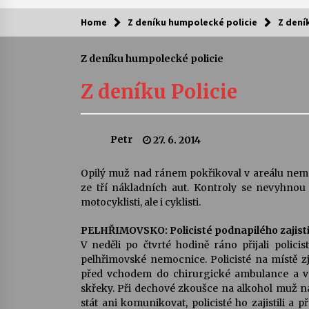
Home
Z deníku humpolecké policie
Z dení
Kam za kulturou?
Z deníku humpolecké policie
Letní koncerty ve Stromovce: Ars
Camerata a Sukuba Ensemble
Z deníku Policie
4. 8. 2026
Pozvánka na integrační festival
Petr
27. 6. 2014
Quijotova šedesátka: 28. 7.–1. 8.
2026
28. 7. 2026
Opilý muž nad ránem pokřikoval v areálu nemoc
ze tří nákladních aut. Kontroly se nevyhnou
Letní koncerty ve Stromovce: Rufu
motocyklisti, ale i cyklisti.
Miller
22. 7. 2026
PELHŘIMOVSKO: Policisté podnapilého zajistil
V neděli po čtvrté hodině ráno přijali polic
pelhřimovské nemocnice. Policisté na místě zji
Za kulturou kousek za Humpolec. 
před vchodem do chirurgické ambulance a vel
Želivě ožije odkaz Josefa Čapka
skřeky. Při dechové zkoušce na alkohol muž n
13. 7. 2026
stát ani komunikovat, policisté ho zajistili a 