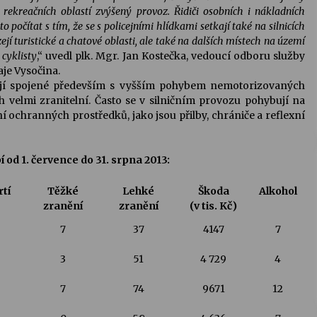
rekreačních oblastí zvýšený provoz. Řidiči osobních i nákladních
o počítat s tím, že se s policejními hlídkami setkají také na silnicích
zejí turistické a chatové oblasti, ale také na dalších místech na území
cyklisty
,“ uvedl plk. Mgr. Jan Kostečka, vedoucí odboru služby
aje Vysočina.
ají spojené především s vyšším pohybem nemotorizovaných
ích velmi zranitelní. Často se v silničním provozu pohybují na
 ochranných prostředků, jako jsou přilby, chrániče a reflexní
 od 1. července do 31. srpna 2013:
tí
Těžké
Lehké
Škoda
Alkohol
zranění
zranění
(v tis. Kč)
7
37
4147
7
3
51
4 729
4
7
74
9671
12