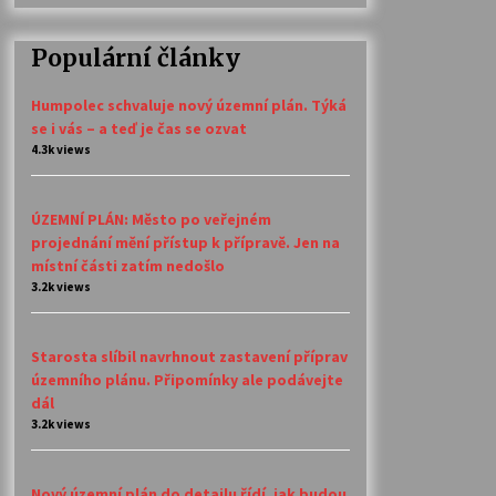
Populární články
Humpolec schvaluje nový územní plán. Týká
se i vás – a teď je čas se ozvat
4.3k views
ÚZEMNÍ PLÁN: Město po veřejném
projednání mění přístup k přípravě. Jen na
místní části zatím nedošlo
3.2k views
Starosta slíbil navrhnout zastavení příprav
územního plánu. Připomínky ale podávejte
dál
3.2k views
Nový územní plán do detailu řídí, jak budou