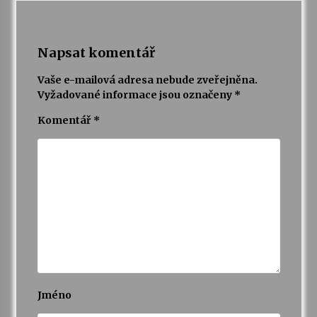
Napsat komentář
Vaše e-mailová adresa nebude zveřejněna.
Vyžadované informace jsou označeny
*
Komentář
*
Jméno