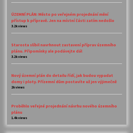
ÚZEMNÍ PLÁN: Město po veřejném projednání mění
přístup k přípravě. Jen na místní části zatím nedošlo
3.2k views
Starosta slíbil navrhnout zastavení příprav územního
plánu. Připomínky ale podávejte dál
3.2k views
Nový územní plán do detailu řídí, jak budou vypadat
domy i ploty. Přízemní dům postavíte už jen výjimečně
2k views
Proběhlo veřejné projednání návrhu nového územního
plánu
1.4k views