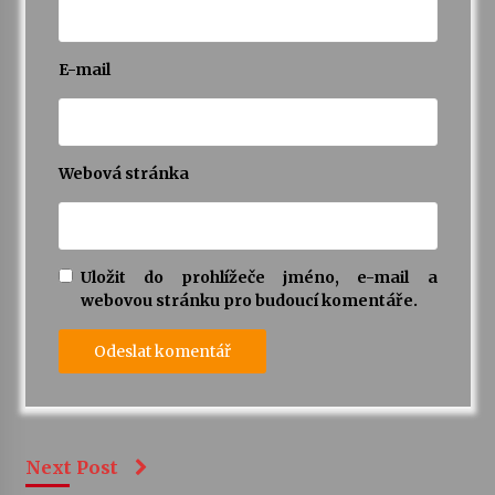
E-mail
Webová stránka
Uložit do prohlížeče jméno, e-mail a
webovou stránku pro budoucí komentáře.
Next Post