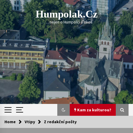
Skip
to
Humpolak.cz
content
. . . . . nejen o Humpolci a okolí
Kam za kulturou?
Home
Vtipy
Z redakční pošty
Kam za kulturou?