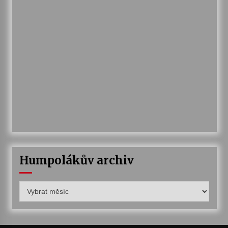
Humpolákův archiv
Humpolákův
archiv