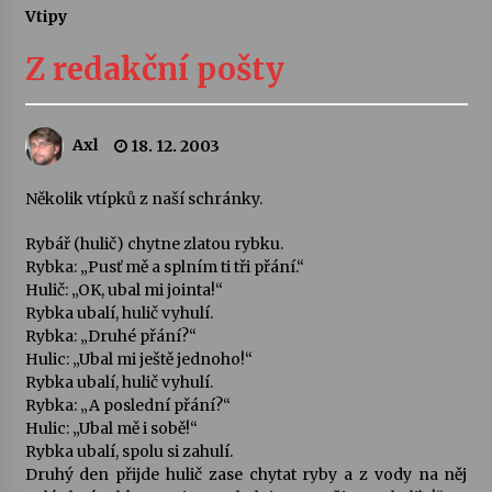
Vtipy
Letní koncerty ve Stromovce: Ars Camerata a
Sukuba Ensemble
Z redakční pošty
4. 8. 2026
Vernisáž výstavy Josefíny Duškové: Stávám se
Axl
18. 12. 2003
kapkou
30. 7. 2026
Několik vtípků z naší schránky.
Veselí muzikanti
Rybář (hulič) chytne zlatou rybku.
30. 7. 2026
Rybka: „Pusť mě a splním ti tři přání.“
Hulič: „OK, ubal mi jointa!“
Rybka ubalí, hulič vyhulí.
Rybka: „Druhé přání?“
Pozvánka na integrační festival Quijotova
šedesátka: 28. 7.–1. 8. 2026
Hulic: „Ubal mi ještě jednoho!“
28. 7. 2026
Rybka ubalí, hulič vyhulí.
Rybka: „A poslední přání?“
Hulic: „Ubal mě i sobě!“
Letní koncerty ve Stromovce: Kolchoz a
Rybka ubalí, spolu si zahulí.
Jenakaši
Druhý den přijde hulič zase chytat ryby a z vody na něj
28. 7. 2026