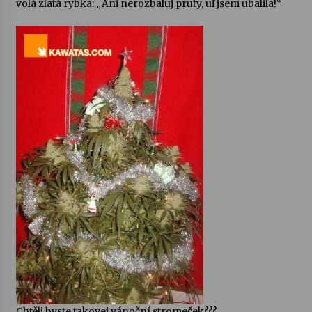
volá zlatá rybka: „Ani nerozbaluj pruty, uľ jsem ubalila!“
Votavžatský ploty
23. 7. 2026
Letní koncerty ve Stromovce: Rufus Miller
22. 7. 2026
Vysočinka
17. 7. 2026
Ozvěny prázdnin
14. 7. 2026
Za kulturou kousek za Humpolec. V Želivě ožije
odkaz Josefa Čapka
13. 7. 2026
Chtěli byste takovej vánoční stromeček???