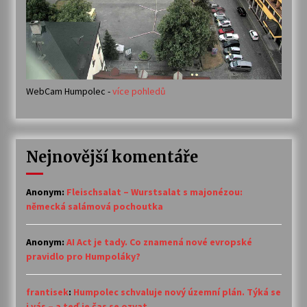
WebCam Humpolec -
více pohledů
Nejnovější komentáře
Anonym
:
Fleischsalat – Wurstsalat s majonézou:
německá salámová pochoutka
Anonym
:
AI Act je tady. Co znamená nové evropské
pravidlo pro Humpoláky?
frantisek
:
Humpolec schvaluje nový územní plán. Týká se
i vás – a teď je čas se ozvat