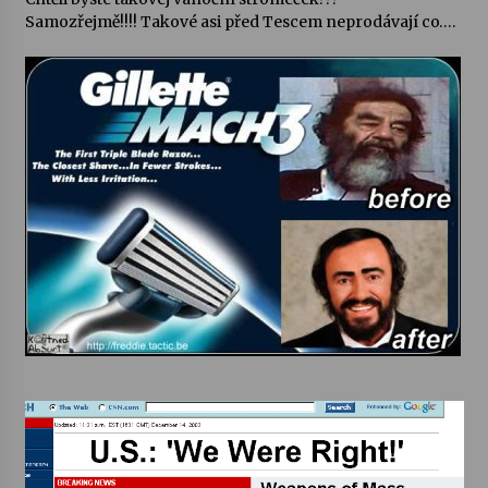
Samozřejmě!!!! Takové asi před Tescem neprodávají co….
Varhanní recitál Michala Novenka v Klášteře
Želiv
3. 7. 2026
Petr Adamec – Malovaný svět
30. 6. 2026