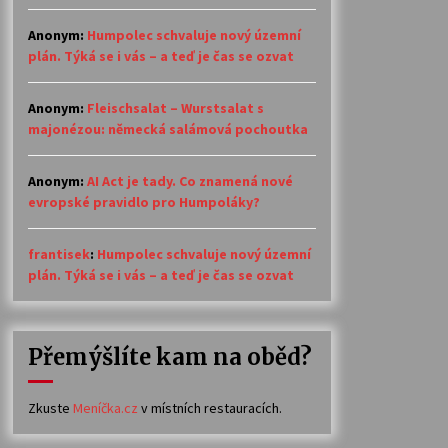
Anonym
:
Humpolec schvaluje nový územní
plán. Týká se i vás – a teď je čas se ozvat
Anonym
:
Fleischsalat – Wurstsalat s
majonézou: německá salámová pochoutka
Anonym
:
AI Act je tady. Co znamená nové
evropské pravidlo pro Humpoláky?
frantisek
:
Humpolec schvaluje nový územní
plán. Týká se i vás – a teď je čas se ozvat
Přemýšlíte kam na oběd?
Zkuste
Meníčka.cz
v místních restauracích.