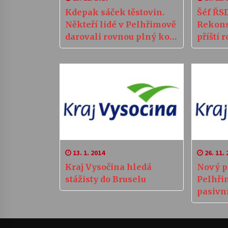
Kdepak sáček těstovin.
Šéf ŘS
Někteří lidé v Pelhřimově
Rekons
darovali rovnou plný koš
příští 
jídla
13. 1. 2014
26. 11. 
Kraj Vysočina hledá
Nový p
stážisty do Bruselu
Pelhři
pasivn
standa