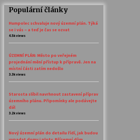
Populární články
Humpolec schvaluje nový územní plán. Týká
se i vás – a teď je čas se ozvat
4.5k views
ÚZEMNÍ PLÁN: Město po veřejném
projednání mění přístup k přípravě. Jen na
místní části zatím nedošlo
3.3k views
Starosta slíbil navrhnout zastavení příprav
územního plánu. Připomínky ale podávejte
dál
3.2k views
Nový územní plán do detailu řídí, jak budou
vypadat domy i ploty. Přízemní dům