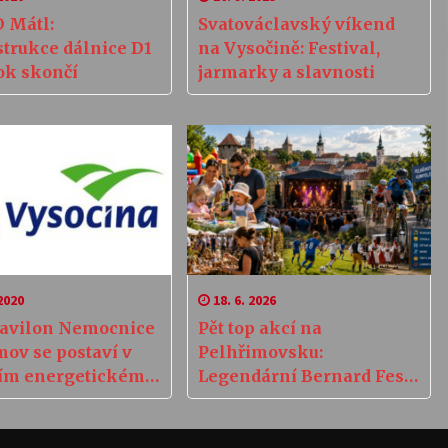
D Mátl:
Svatováclavský víkend
trukce dálnice D1
na Vysočině: Festival,
rok skončí
jarmarky a slavnosti
2020
18. 6. 2026
avilon Nemocnice
Pět top akcí na
mov se postaví v
Pelhřimovsku:
ím energetickém
Legendární Bernard Fest
rdu
i slavnosti v Kamenici