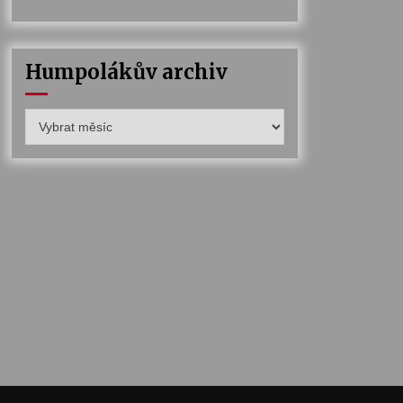
Humpolákův archiv
Humpolákův
archiv