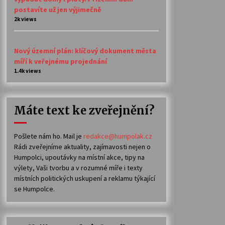
postavíte už jen výjimečně
2k views
Nový územní plán: klíčový dokument města
míří k veřejnému projednání
1.4k views
Máte text ke zveřejnění?
Pošlete nám ho. Mail je
redakce@humpolak.cz
Rádi zveřejníme aktuality, zajímavosti nejen o
Humpolci, upoutávky na místní akce, tipy na
výlety, Vaši tvorbu a v rozumné míře i texty
místních politických uskupení a reklamu týkající
se Humpolce.