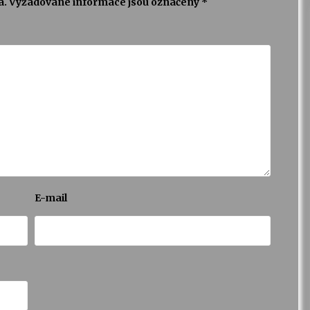
a.
Vyžadované informace jsou označeny
*
E-mail