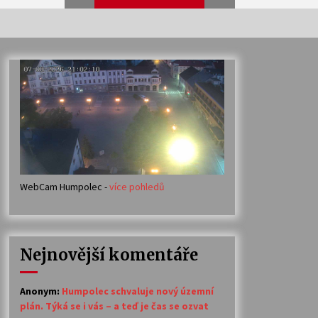
Veselí muzikanti
30. 7. 2026
Votavžatský ploty
23. 7. 2026
WebCam Humpolec -
více pohledů
Ozvěny prázdnin
14. 7. 2026
Nejnovější komentáře
Petr Adamec – Malovaný svět
30. 6. 2026
Anonym
:
Humpolec schvaluje nový územní
plán. Týká se i vás – a teď je čas se ozvat