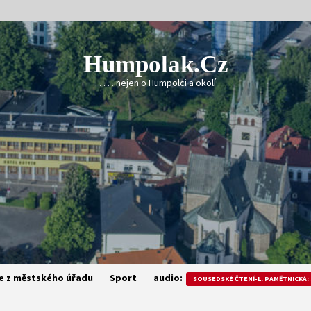
Humpolak.cz
. . . . . nejen o Humpolci a okolí
e z městského úřadu
Sport
audio:
SOUSEDSKÉ ČTENÍ-L. PAMĚTNICKÁ: 