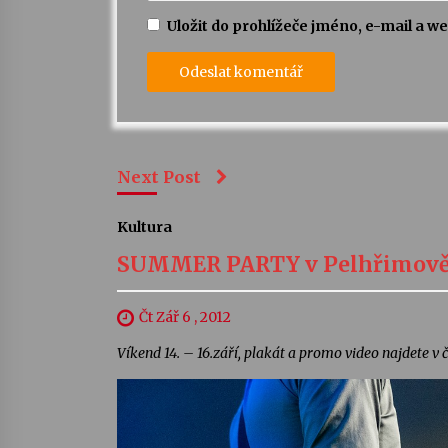
Uložit do prohlížeče jméno, e-mail a 
Next Post
Kultura
SUMMER PARTY v Pelhřimově 
Čt Zář 6 , 2012
Víkend 14. – 16.září, plakát a promo video najdete v č