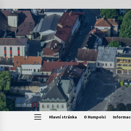
Skip
to
content
Hlavní stránka
O Humpolci
Informac