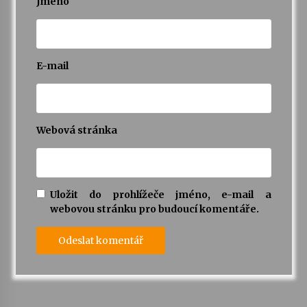
Jméno
E-mail
Webová stránka
Uložit do prohlížeče jméno, e-mail a
webovou stránku pro budoucí komentáře.