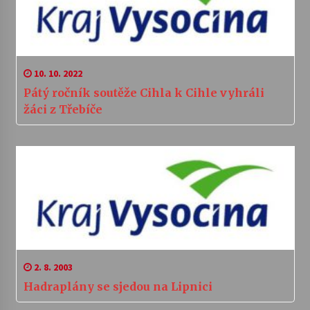
10. 10. 2022
Pátý ročník soutěže Cihla k Cihle vyhráli
žáci z Třebíče
2. 8. 2003
Hadraplány se sjedou na Lipnici