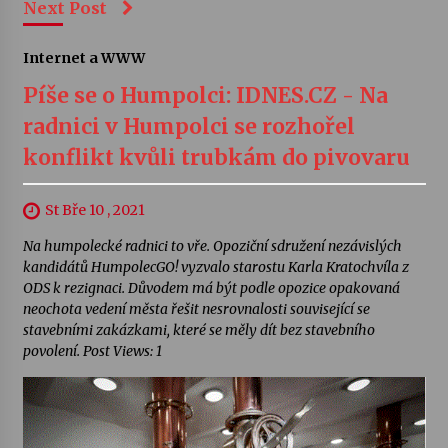
Next Post
Internet a WWW
Píše se o Humpolci: IDNES.CZ - Na
radnici v Humpolci se rozhořel
konflikt kvůli trubkám do pivovaru
St Bře 10 , 2021
Na humpolecké radnici to vře. Opoziční sdružení nezávislých
kandidátů HumpolecGO! vyzvalo starostu Karla Kratochvíla z
ODS k rezignaci. Důvodem má být podle opozice opakovaná
neochota vedení města řešit nesrovnalosti související se
stavebními zakázkami, které se měly dít bez stavebního
povolení. Post Views: 1