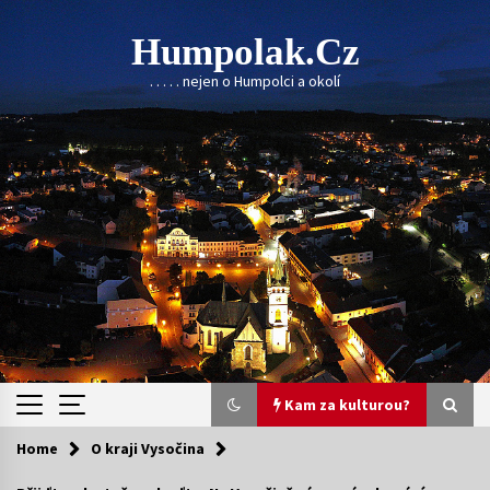
Skip
to
Humpolak.cz
content
. . . . . nejen o Humpolci a okolí
Kam za kulturou?
Home
O kraji Vysočina
Kam za kulturou?