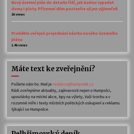
Nový územní plán do detailu řídí, jak budou vypadat
domy i ploty. Přízemní dům postavíte už jen výjimečně
2k views
Proběhlo veřejné projednání návrhu nového územního
plánu
1.4k views
Máte text ke zveřejnění?
Pošlete nám ho. Mail je
redakce@humpolak.cz
Rádi zveřejníme aktuality, zajímavosti nejen o Humpolci,
upoutávky na místní akce, tipy na výlety, Vaši tvorbu a v
rozumné míře i texty místních politických uskupení a reklamu
týkající se Humpolce.
Pelhřimovský deník