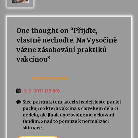
One thought on “
Přijďte,
vlastně nechoďte. Na Vysočině
vázne zásobování praktiků
vakcínou
”
Anonym
napsal:
9. 3. 2021 (10:50)
Sice patrim k tem, kteri si radeji jeste par let
pockaji co ktera vakcina s clovekem dela ci
nedela, ale jinak dobrovolnemu ockovani
fandim. Snad to pomuze k normalizaci
sitituace.