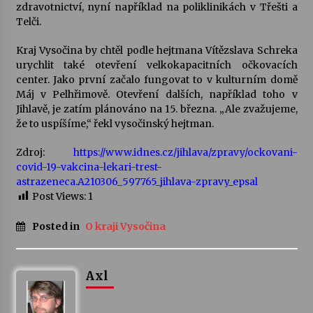
zdravotnictví, nyní například na poliklinikách v Třešti a
Telči.
Kraj Vysočina by chtěl podle hejtmana Vítězslava Schreka
urychlit také otevření velkokapacitních očkovacích
center. Jako první začalo fungovat to v kulturním domě
Máj v Pelhřimově. Otevření dalších, například toho v
Jihlavě, je zatím plánováno na 15. března. „Ale zvažujeme,
že to uspíšíme,“ řekl vysočinský hejtman.
Zdroj:
https://www.idnes.cz/jihlava/zpravy/ockovani-
covid-19-vakcina-lekari-trest-
astrazeneca.A210306_597765_jihlava-zpravy_epsal
Post Views:
1
Posted in
O kraji Vysočina
Axl