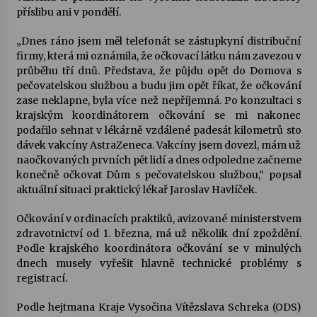
příslibu ani v pondělí.
Varhanní recitál Michala Novenka v Klášteře
„Dnes ráno jsem měl telefonát se zástupkyní distribuční
Želiv
firmy, která mi oznámila, že očkovací látku nám zavezou v
3. 7. 2026
průběhu tří dnů. Představa, že půjdu opět do Domova s
pečovatelskou službou a budu jim opět říkat, že očkování
Petr Adamec – Malovaný svět
zase neklapne, byla více než nepříjemná. Po konzultaci s
30. 6. 2026
krajským koordinátorem očkování se mi nakonec
podařilo sehnat v lékárně vzdálené padesát kilometrů sto
dávek vakcíny AstraZeneca. Vakcíny jsem dovezl, mám už
naočkovaných prvních pět lidí a dnes odpoledne začneme
konečně očkovat Dům s pečovatelskou službou,“ popsal
aktuální situaci praktický lékař Jaroslav Havlíček.
Očkování v ordinacích praktiků, avizované ministerstvem
zdravotnictví od 1. března, má už několik dní zpoždění.
Podle krajského koordinátora očkování se v minulých
dnech musely vyřešit hlavně technické problémy s
registrací.
Podle hejtmana Kraje Vysočina Vítězslava Schreka (ODS)