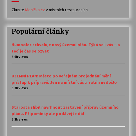
Zkuste
Meníčka.cz
v místních restauracích.
Populární články
Humpolec schvaluje nový územní plán. Týká se i vás – a
teď je čas se ozvat
4.6k views
ÚZEMNÍ PLÁN: Město po veřejném projednání mění
přístup k přípravě. Jen na místní části zatím nedošlo
3.3k views
Starosta slíbil navrhnout zastavení příprav územního
plánu. Připomínky ale podávejte dál
3.2k views