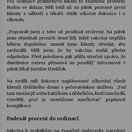
Pro ordinace praktických lékařů to znamená problém.
Budou ve skluzu. Měli totiž už na pátek pozvané první
Votavžatský ploty
klienty a někteří z lékařů chtěli očkovat dokonce i o
23. 7. 2026
víkendu.
„Popravdě jsem z toho už poněkud otrávený. Na pátek
jsme objednali prvních deset lidí. Když vakcína nepřišla
Letní koncerty ve Stromovce: Rufus Miller
během dopoledne, museli jsme klienty obvolat, aby
22. 7. 2026
nechodili. Věřil jsem, že by vakcínu mohli přivézt
odpoledne. Před polednem pak přišla stručná zpráva, že
distributor rozvoz přesouvá na pondělí,“ informoval v
Vysočinka
pátek lékař Jaroslav Havlíček.
17. 7. 2026
Na neděli měl dokonce naplánované očkování všech
klientů třešťského domu s pečovatelskou službou. „Teď
Ozvěny prázdnin
tam musím jít a těm babičkám a dědečkům, kteří tam bydlí,
14. 7. 2026
vysvětlit, proč je nemůžeme naočkovat,“ popisoval
komplikace.
Padesát procent do ordinací
Za kulturou kousek za Humpolec. V Želivě ožije
odkaz Josefa Čapka
Vakcína k praktikům na Vysočině nedorazila navzdory
13. 7. 2026