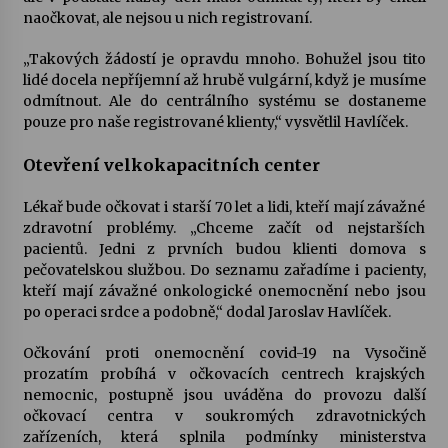
naočkovat, ale nejsou u nich registrovaní.
„Takových žádostí je opravdu mnoho. Bohužel jsou tito
lidé docela nepříjemní až hrubě vulgární, když je musíme
odmítnout. Ale do centrálního systému se dostaneme
pouze pro naše registrované klienty,“ vysvětlil Havlíček.
Otevření velkokapacitních center
Lékař bude očkovat i starší 70 let a lidi, kteří mají závažné
zdravotní problémy. „Chceme začít od nejstarších
pacientů. Jedni z prvních budou klienti domova s
pečovatelskou službou. Do seznamu zařadíme i pacienty,
kteří mají závažné onkologické onemocnění nebo jsou
po operaci srdce a podobně,“ dodal Jaroslav Havlíček.
Očkování proti onemocnění covid-19 na Vysočině
prozatím probíhá v očkovacích centrech krajských
nemocnic, postupně jsou uváděna do provozu další
očkovací centra v soukromých zdravotnických
zařízeních, která splnila podmínky ministerstva