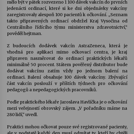
mělo být v pátek rozvezeno 1 100 dávek vakcín do prvních
jedenácti ordinací, které si ke dni objednávky vakcíny
zaregistrovaly alespoň 100 pacientů k očkování. „Seznam
takto připravených ordinací obdržel Kraj Vysočina od
Centrálního řídícího týmu ministerstva zdravotnictví,“
pověděl hejtman.
Z budoucích dodávek vakcín AstraZeneca, která je
vhodná pro aplikaci mimo očkovací centra, je kraj
připraven nasměrovat do ordinací praktických lékařů
minimálně 50 procent. Státem pověřený distributor bude
dodávat vakcínu zatím vždy po jednom balení na
ordinaci. Balení obsahuje 100 dávek vakcíny. Zbývající
část vakcín poslouží v příštích týdnech pro očkování
pedagogů a nepedagogických pracovníků.
Podle praktického lékaře Jaroslava Havlíčka je o očkování
mezi veřejností obrovský zájem. „V pořadníku máme na
280 lidí,“ uvedl.
Praktici mohou očkovat pouze své registrované pacienty,
ale v podstatě každý den musí odmítat ty, kteří by chtěli