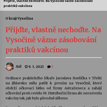
Přijďte, vlastně nechoďte. Na Vysočině vázne zásobování
praktiků vakcínou
Letní koncerty ve Stromovce: Ars Camerata a
Sukuba Ensemble
4. 8. 2026
O kraji Vysočina
Přijďte, vlastně nechoďte. Na
Vernisáž výstavy Josefíny Duškové: Stávám se
kapkou
Vysočině vázne zásobování
30. 7. 2026
praktiků vakcínou
Veselí muzikanti
30. 7. 2026
Axl
9. 3. 2021
1
Pozvánka na integrační festival Quijotova
šedesátka: 28. 7.–1. 8. 2026
Ordinace praktického lékaře Jaroslava Havlíčka v Třešti
28. 7. 2026
na Jihlavsku měla patřit k prvním na Vysočině, které
obdrží očkovací látku od firmy AstraZeneca a zahájí
očkování proti covidu-19. Distribuční firma ale nerozvezla
Letní koncerty ve Stromovce: Kolchoz a
vakcíny tak, jak bylo původně slíbeno.
Jenakaši
28. 7. 2026