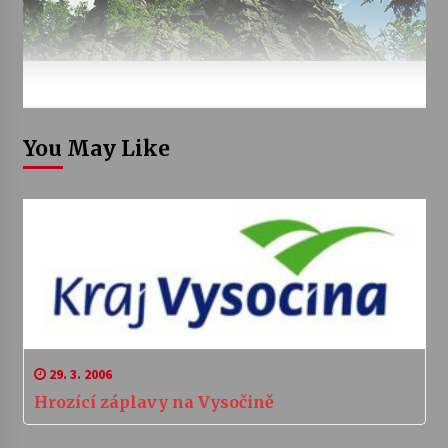
You May Like
29. 3. 2006
Hrozící záplavy na Vysočině