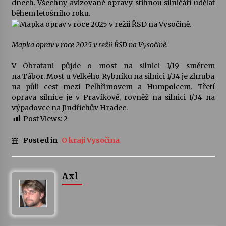
dnech. Všechny avizované opravy stihnou silničáři udělat
během letošního roku.
Votavžatský ploty
23. 7. 2026
Mapka oprav v roce 2025 v režii ŘSD na Vysočině.
V Obratani půjde o most na silnici I/19 směrem
Letní koncerty ve Stromovce: Rufus Miller
na Tábor. Most u Velkého Rybníku na silnici I/34 je zhruba
22. 7. 2026
na půli cest mezi Pelhřimovem a Humpolcem. Třetí
oprava silnice je v Pravíkově, rovněž na silnici I/34 na
výpadovce na Jindřichův Hradec.
Vysočinka
Post Views:
2
17. 7. 2026
Posted in
O kraji Vysočina
Ozvěny prázdnin
14. 7. 2026
Axl
Za kulturou kousek za Humpolec. V Želivě ožije
odkaz Josefa Čapka
13. 7. 2026