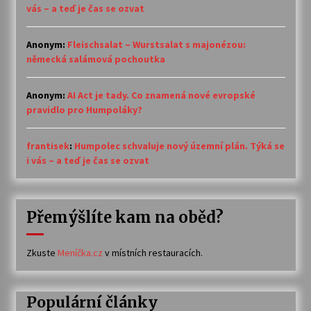
vás – a teď je čas se ozvat
Anonym
:
Fleischsalat – Wurstsalat s majonézou:
německá salámová pochoutka
Anonym
:
AI Act je tady. Co znamená nové evropské
pravidlo pro Humpoláky?
frantisek
:
Humpolec schvaluje nový územní plán. Týká se
i vás – a teď je čas se ozvat
Přemýšlíte kam na oběd?
Zkuste
Meníčka.cz
v místních restauracích.
Populární články