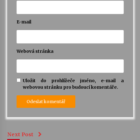
E-mail
Webová stránka
Uložit do prohlížeče jméno, e-mail a
webovou stránku pro budoucí komentáře.
Next Post