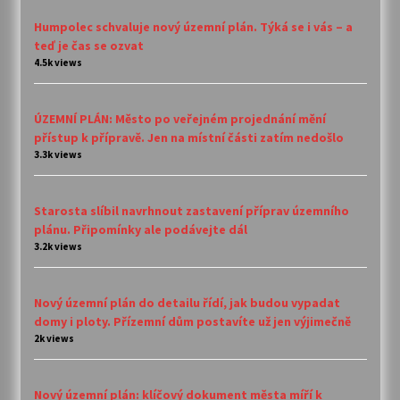
Humpolec schvaluje nový územní plán. Týká se i vás – a
teď je čas se ozvat
4.5k views
ÚZEMNÍ PLÁN: Město po veřejném projednání mění
přístup k přípravě. Jen na místní části zatím nedošlo
3.3k views
Starosta slíbil navrhnout zastavení příprav územního
plánu. Připomínky ale podávejte dál
3.2k views
Nový územní plán do detailu řídí, jak budou vypadat
domy i ploty. Přízemní dům postavíte už jen výjimečně
2k views
Nový územní plán: klíčový dokument města míří k