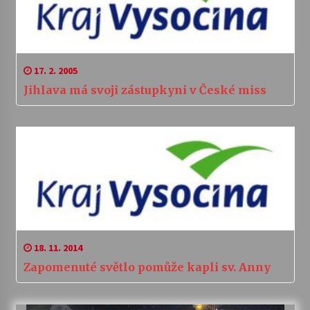
17. 2. 2005
Jihlava má svoji zástupkyni v České miss
18. 11. 2014
Zapomenuté světlo pomůže kapli sv. Anny