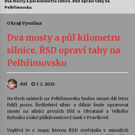
Dva mosty a půl kilometru silnice. ŘSD opraví tahy na
Pelhřimovsku
Letní koncerty ve Stromovce: Ars Camerata a
Sukuba Ensemble
4. 8. 2026
O kraji Vysočina
Dva mosty a půl kilometru
Vernisáž výstavy Josefíny Duškové: Stávám se
kapkou
silnice. ŘSD opraví tahy na
30. 7. 2026
Pelhřimovsku
Veselí muzikanti
30. 7. 2026
Axl
7. 3. 2025
Pozvánka na integrační festival Quijotova
šedesátka: 28. 7.–1. 8. 2026
Na třech místech na Pelhřimovsku budou muset dát letos
28. 7. 2026
řidiči pozor. Ředitelství silnic a dálnic bude opravovat
mosty na silnici prvních tříd u Obrataně a Velkého
Rybníku a také půlkilometrový úsek v Pravíkově.
Letní koncerty ve Stromovce: Kolchoz a
Jenakaši
Vyplývá to z mapy, kterou ŘSD zveřejnila v minulých
28. 7. 2026