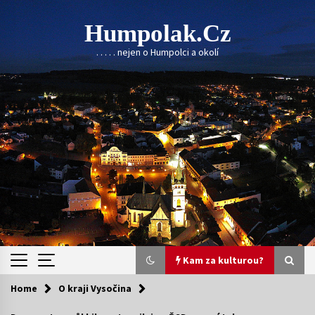
Skip
to
Humpolak.cz
content
. . . . . nejen o Humpolci a okolí
Kam za kulturou?
Home
O kraji Vysočina
Kam za kulturou?