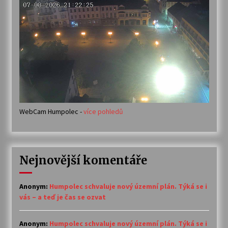
WebCam Humpolec -
více pohledů
Nejnovější komentáře
Anonym
:
Humpolec schvaluje nový územní plán. Týká se i
vás – a teď je čas se ozvat
Anonym
:
Humpolec schvaluje nový územní plán. Týká se i