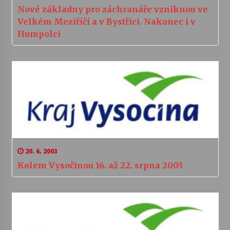
Nové základny pro záchranáře vzniknou ve
Velkém Meziříčí a v Bystřici. Nakonec i v
Humpolci
20. 6. 2003
Kolem Vysočinou 16. až 22. srpna 2003