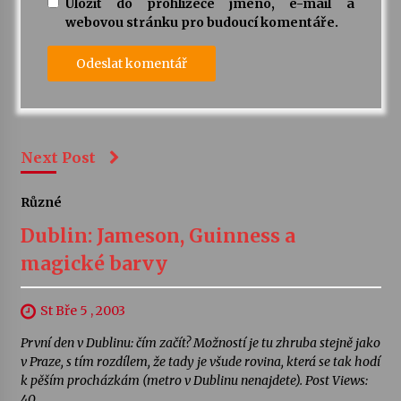
Uložit do prohlížeče jméno, e-mail a
webovou stránku pro budoucí komentáře.
Next Post
Různé
Dublin: Jameson, Guinness a
magické barvy
St Bře 5 , 2003
První den v Dublinu: čím začít? Možností je tu zhruba stejně jako
v Praze, s tím rozdílem, že tady je všude rovina, která se tak hodí
k pěším procházkám (metro v Dublinu nenajdete). Post Views:
40