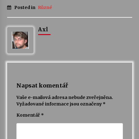
Posted in
Různé
Axl
Napsat komentář
Vaše e-mailová adresa nebude zveřejněna.
Vyžadované informace jsou označeny
*
Komentář
*