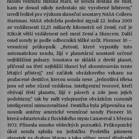
hloubi vesmíru minula Mars, se sonda dostala do míst,
kam se dosud nikdy nedostalo nic vyrobené lidstvem,“
Votavžatský ploty
uvedl ředitel pro výzkum sluneční soustavy NASA Colleen
23. 7. 2026
Hartman. NASA obdržela poslední signál 22. ledna 2003
ze vzdálenosti 12,23 miliardy kilometrů od Země, což je
82krát větší vzdálenost než mezi Zemí a Sluncem. Další
osud sondy je podle odborníků těžké určit. Pionner 10 –
Letní koncerty ve Stromovce: Rufus Miller
vesmírný průkopník „Bytosti, které vypustily tuto
22. 7. 2026
automatickou sondu, žijí v planetární soustavě určené
nejbližšími pulsary. Soustava se skládá z devíti planet,
přičemž na třetí nejbližší Slunci byl zkonstruován tento
Vysočinka
létající přístroj,“ zní začátek obrázkového vzkazu na
17. 7. 2026
pozlacené destičce, kterou sonda nese. „Jednotlivá tělesa
jsou od sebe různě vzdálena. Inteligentní tvorové, kteří
obývají třetí planetu, žijí v párech a zde jsou jejich
Ozvěny prázdnin
podobizny,“ tak by měli vyleptaným obrázkům rozumět
14. 7. 2026
inteligentní mimozemšťané. Destička byla připevněna na
nosník antény americké vesmírné sondy Pioneer 10,
která odstartovala z floridského mysu Canaveral 3. března
1972. Přinesla mnoho vědeckých poznatků. Průkopnický
Za kulturou kousek za Humpolec. V Želivě ožije
odkaz Josefa Čapka
úkol sonda splnila na jedničku. Proletěla pásmem
13. 7. 2026
planetek za drahou Marsu a jako vůbec první důvěrněji