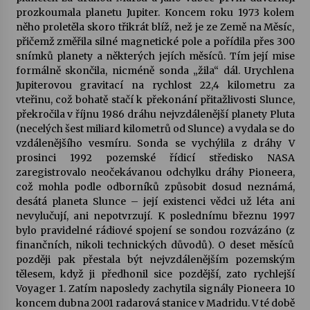
prozkoumala planetu Jupiter. Koncem roku 1973 kolem
něho proletěla skoro třikrát blíž, než je ze Země na Měsíc,
Varhanní recitál Michala Novenka v Klášteře
přičemž změřila silné magnetické pole a pořídila přes 300
Želiv
snímků planety a některých jejích měsíců. Tím její mise
3. 7. 2026
formálně skončila, nicméně sonda „žila“ dál. Urychlena
Jupiterovou gravitací na rychlost 22,4 kilometru za
Petr Adamec – Malovaný svět
vteřinu, což bohatě stačí k překonání přitažlivosti Slunce,
30. 6. 2026
překročila v říjnu 1986 dráhu nejvzdálenější planety Pluta
(necelých šest miliard kilometrů od Slunce) a vydala se do
vzdálenějšího vesmíru. Sonda se vychýlila z dráhy V
prosinci 1992 pozemské řídicí středisko NASA
zaregistrovalo neočekávanou odchylku dráhy Pioneera,
což mohla podle odborníků způsobit dosud neznámá,
desátá planeta Slunce – její existenci vědci už léta ani
nevylučují, ani nepotvrzují. K poslednímu březnu 1997
bylo pravidelné rádiové spojení se sondou rozvázáno (z
finančních, nikoli technických důvodů). O deset měsíců
později pak přestala být nejvzdálenějším pozemským
tělesem, když ji předhonil sice pozdější, zato rychlejší
Voyager 1. Zatím naposledy zachytila signály Pioneera 10
koncem dubna 2001 radarová stanice v Madridu. V té době