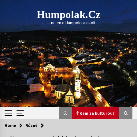
Skip
to
Humpolak.cz
content
. . . . . nejen o Humpolci a okolí
Kam za kulturou?
Home
Různé
Kam za kulturou?