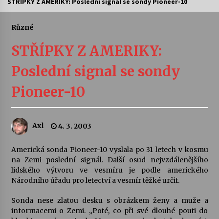
STŘÍPKY Z AMERIKY: Poslední signal se sondy Pioneer-10
Letní koncerty ve Stromovce: Ars Camerata a
Sukuba Ensemble
Různé
4. 8. 2026
STŘÍPKY Z AMERIKY:
Vernisáž výstavy Josefíny Duškové: Stávám se
Poslední signal se sondy
kapkou
30. 7. 2026
Pioneer-10
Veselí muzikanti
30. 7. 2026
Axl
4. 3. 2003
Americká sonda Pioneer-10 vyslala po 31 letech v kosmu
Pozvánka na integrační festival Quijotova
šedesátka: 28. 7.–1. 8. 2026
na Zemi poslední signál. Další osud nejvzdálenějšího
28. 7. 2026
lidského výtvoru ve vesmíru je podle amerického
Národního úřadu pro letectví a vesmír těžké určit.
Letní koncerty ve Stromovce: Kolchoz a
Sonda nese zlatou desku s obrázkem ženy a muže a
Jenakaši
informacemi o Zemi. „Poté, co při své dlouhé pouti do
28. 7. 2026