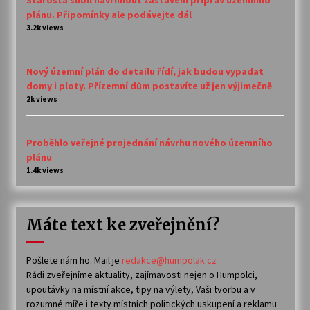
plánu. Připomínky ale podávejte dál
3.2k views
Nový územní plán do detailu řídí, jak budou vypadat
domy i ploty. Přízemní dům postavíte už jen výjimečně
2k views
Proběhlo veřejné projednání návrhu nového územního
plánu
1.4k views
Máte text ke zveřejnění?
Pošlete nám ho. Mail je
redakce@humpolak.cz
Rádi zveřejníme aktuality, zajímavosti nejen o Humpolci,
upoutávky na místní akce, tipy na výlety, Vaši tvorbu a v
rozumné míře i texty místních politických uskupení a reklamu