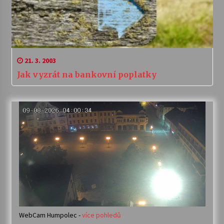
21. 3. 2003
Jak vyzrát na bankovní poplatky
WebCam Humpolec -
více pohledů