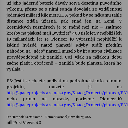
už jeho jaderné baterie dávaly sotva desetinu původního
výkonu, přesto se s nimi sonda dovolala ze vzdálenosti
jedenácti miliard kilometrů… A pokud by se někomu tahle
distance zdála úžasná, pak snad jen na Zemi. V
kosmických rozměrech je to méně než nic – zatímco
kresby na plaketě mají „vydržet“ 400 tisíc let, v nejbližších
10 miliardách let se Pioneer 10 výrazněji nepřiblíží k
žádné hvězdě, natož planetě! Kdyby tudíž předtím
náhodou na „něco“ narazil, muselo by jít o stopu civilizace
pravděpodobně již zaniklé. Což však za nějakou dobu
začne platit i obráceně – zaniklá bude planeta, která ho
vyslala…
PS: Jestli se chcete podivat na podrobnejsi info o tomto
projektu, muzete jit na
http://spaceprojects.arc.nasa.gov/Space_Projects/pioneer/P
nebo primo na obrazky porizene Pioneer-10
http://spaceprojects.arc.nasa.gov/Space_Projects/pioneer/P
Pro Humpoláka exlusivně – Roman Vošický, Harrisburg, USA
Post Views:
40