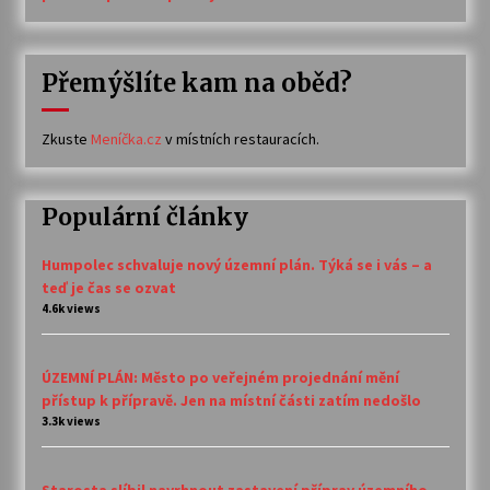
Přemýšlíte kam na oběd?
Zkuste
Meníčka.cz
v místních restauracích.
Populární články
Humpolec schvaluje nový územní plán. Týká se i vás – a
teď je čas se ozvat
4.6k views
ÚZEMNÍ PLÁN: Město po veřejném projednání mění
přístup k přípravě. Jen na místní části zatím nedošlo
3.3k views
Starosta slíbil navrhnout zastavení příprav územního